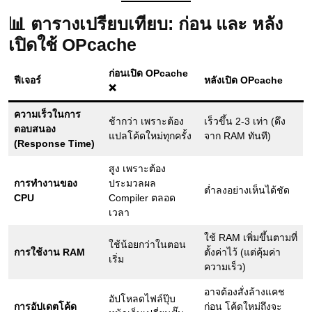
📊 ตารางเปรียบเทียบ: ก่อน และ หลัง
เปิดใช้ OPcache
ก่อนเปิด OPcache
ฟีเจอร์
หลังเปิด OPcache
❌
ความเร็วในการ
ช้ากว่า เพราะต้อง
เร็วขึ้น 2-3 เท่า (ดึง
ตอบสนอง
แปลโค้ดใหม่ทุกครั้ง
จาก RAM ทันที)
(Response Time)
สูง เพราะต้อง
การทำงานของ
ประมวลผล
ต่ำลงอย่างเห็นได้ชัด
CPU
Compiler ตลอด
เวลา
ใช้ RAM เพิ่มขึ้นตามที่
ใช้น้อยกว่าในตอน
การใช้งาน RAM
ตั้งค่าไว้ (แต่คุ้มค่า
เริ่ม
ความเร็ว)
อาจต้องสั่งล้างแคช
อัปโหลดไฟล์ปุ๊บ
การอัปเดตโค้ด
ก่อน โค้ดใหม่ถึงจะ