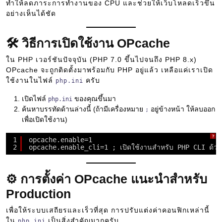
ทำให้ลดภาระการทำงานของ CPU และช่วยให้เว็บโหลดเร็วขึ้น
อย่างเห็นได้ชัด
🛠 วิธีการเปิดใช้งาน OPcache
ใน PHP เวอร์ชันปัจจุบัน (PHP 7.0 ขึ้นไปจนถึง PHP 8.x)
OPcache จะถูกติดตั้งมาพร้อมกับ PHP อยู่แล้ว เหลือแค่เราเปิด
ใช้งานในไฟล์
ครับ
php.ini
เปิดไฟล์
ของคุณขึ้นมา
php.ini
ค้นหาบรรทัดด้านล่างนี้ (ถ้ามีเครื่องหมาย
อยู่ข้างหน้า ให้ลบออก
;
เพื่อเปิดใช้งาน)
?
1
opcache.enable=1
2
opcache.enable_cli=1 ; เปิดใช้งานสำหรับ PHP CLI ด้วย 
⚙️ การตั้งค่า OPcache แนะนำสำหรับ
Production
เพื่อให้ระบบเสถียรและเร็วที่สุด การปรับแต่งค่าคอนฟิกเหล่านี้
ใน
เป็นสิ่งสำคัญมากครับ
php.ini