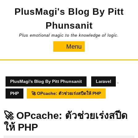
Skip
PlusMagi's Blog By Pitt
to
content
Phunsanit
Plus emotional magic to the knowledge of logic.
Menu
Menu
PlusMagi's Blog By Pitt Phunsanit
Laravel
,
PHP
🚀 OPcache: ตัวช่วยเร่งสปีดให้ PHP
🚀 OPcache: ตัวช่วยเร่งสปีด
ให้ PHP