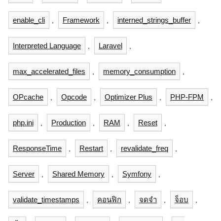
enable_cli
Framework
interned_strings_buffer
,
,
,
Interpreted Language
Laravel
,
,
max_accelerated_files
memory_consumption
,
,
OPcache
Opcode
Optimizer Plus
PHP-FPM
,
,
,
,
php.ini
Production
RAM
Reset
,
,
,
,
ResponseTime
Restart
revalidate_freq
,
,
,
Server
Shared Memory
Symfony
,
,
,
validate_timestamps
คอนฟิก
จดจำ
จ็อบ
,
,
,
,