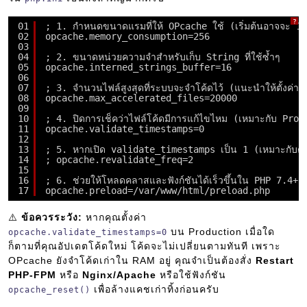
?
01
; 1. กำหนดขนาดแรมที่ให้ OPcache ใช้ (เริ่มต้นอาจจะ 1
02
opcache.memory_consumption=256
03
04
; 2. ขนาดหน่วยความจำสำหรับเก็บ String ที่ใช้ซ้ำๆ
05
opcache.interned_strings_buffer=16
06
07
; 3. จำนวนไฟล์สูงสุดที่ระบบจะจำโค้ดไว้ (แนะนำให้ตั้งค่าสู
08
opcache.max_accelerated_files=20000
09
10
; 4. ปิดการเช็คว่าไฟล์โค้ดมีการแก้ไขไหม (เหมาะกับ Produc
11
opcache.validate_timestamps=0
12
13
; 5. หากเปิด validate_timestamps เป็น 1 (เหมาะกับตอน 
14
; opcache.revalidate_freq=2
15
16
; 6. ช่วยให้โหลดคลาสและฟังก์ชันได้เร็วขึ้นใน PHP 7.4+
17
opcache.preload=/var/www/html/preload.php
⚠️
ข้อควรระวัง:
หากคุณตั้งค่า
บน Production เมื่อใด
opcache.validate_timestamps=0
ก็ตามที่คุณอัปเดตโค้ดใหม่ โค้ดจะไม่เปลี่ยนตามทันที เพราะ
OPcache ยังจำโค้ดเก่าใน RAM อยู่ คุณจำเป็นต้องสั่ง
Restart
PHP-FPM
หรือ
Nginx/Apache
หรือใช้ฟังก์ชัน
เพื่อล้างแคชเก่าทิ้งก่อนครับ
opcache_reset()