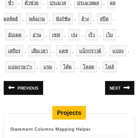
ซ้ำ
ตัวช่วย
ประมวล
ประมวลผล
ผล
,
,
,
,
ผลลัพธ์
พลังงาน
ฟังก์ชัน
ล้าง
สปีด
,
,
,
,
,
อัปเดต
อ่าน
เซฟ
เร่ง
เร็ว
เว็บ
,
,
,
,
,
,
เสถียร
เสียเวลา
แคช
แบ็กกราวด์
แปลง
,
,
,
,
,
แปลภาษา”=
แรม
โค้ด
โหลด
ไฟล์
,
,
,
,
แนะแนว
PREVIOUS
NEXT
Previous
Next
เรื่อง
post:
post:
Projects
Statement Columns Mapping Helper