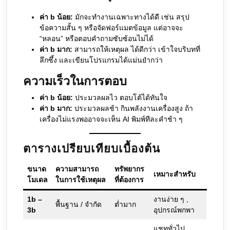
ค่า b น้อย:
มักจะทำงานเฉพาะทางได้ดี เช่น สรุป
ข้อความสั้น ๆ หรือจัดฟอร์แมตข้อมูล แต่อาจจะ
“หลอน” หรือตอบคำถามซับซ้อนไม่ได้
ค่า b มาก:
สามารถให้เหตุผล ได้ดีกว่า เข้าใจบริบทที่
ลึกซึ้ง และเขียนโปรแกรมได้แม่นยำกว่า
ความเร็วในการตอบ
ค่า b น้อย:
ประมวลผลไว ตอบโต้ได้ทันใจ
ค่า b มาก:
ประมวลผลช้า กินพลังงานเครื่องสูง ถ้า
เครื่องไม่แรงพออาจจะเห็น AI พิมพ์ทีละคำช้า ๆ
ตารางเปรียบเทียบเบื้องต้น
ขนาด
ความสามารถ
ทรัพยากร
เหมาะสำหรับ
โมเดล
ในการใช้เหตุผล
ที่ต้องการ
1b –
งานง่าย ๆ ,
พื้นฐาน / จำกัด
ต่ำมาก
3b
อุปกรณ์พกพา
แชททั่วไป,