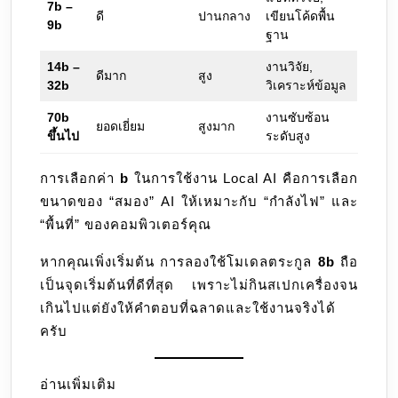
7b –
ดี
ปานกลาง
เขียนโค้ดพื้น
9b
ฐาน
14b –
งานวิจัย,
ดีมาก
สูง
32b
วิเคราะห์ข้อมูล
70b
งานซับซ้อน
ยอดเยี่ยม
สูงมาก
ขึ้นไป
ระดับสูง
การเลือกค่า
b
ในการใช้งาน Local AI คือการเลือก
ขนาดของ “สมอง” AI ให้เหมาะกับ “กำลังไฟ” และ
“พื้นที่” ของคอมพิวเตอร์คุณ
หากคุณเพิ่งเริ่มต้น การลองใช้โมเดลตระกูล
8b
ถือ
เป็นจุดเริ่มต้นที่ดีที่สุด เพราะไม่กินสเปกเครื่องจน
เกินไปแต่ยังให้คำตอบที่ฉลาดและใช้งานจริงได้
ครับ
อ่านเพิ่มเติม