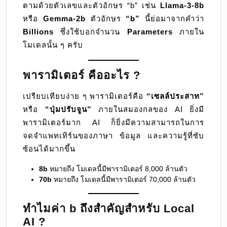
ตามด้วยตัวเลขและตัวอักษร “b” เช่น
Llama-3-8b
อะไร
หรือ
Gemma-2b
ตัวอักษร
“b”
นี้ย่อมาจากคำว่า
Billions
ซึ่งใช้บอกจำนวน
Parameters
ภายใน
โมเดลนั้น ๆ ครับ
พารามิเตอร์ คืออะไร ?
เปรียบเทียบง่าย ๆ พารามิเตอร์คือ
“เซลล์ประสาท”
หรือ
“ปุ่มปรับจูน”
ภายในสมองกลของ AI ยิ่งมี
พารามิเตอร์มาก AI ก็ยิ่งมีความสามารถในการ
จดจำแพทเทิร์นของภาษา ข้อมูล และความรู้ที่ซับ
ซ้อนได้มากขึ้น
8b
หมายถึง โมเดลนี้มีพารามิเตอร์ 8,000 ล้านตัว
70b
หมายถึง โมเดลนี้มีพารามิเตอร์ 70,000 ล้านตัว
ทำไมค่า b ถึงสำคัญสำหรับ Local
AI ?