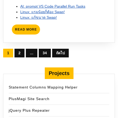
AI: prompt VS Code Parallel Run Tasks
Linux: แรมน้อยก็ต้อง Swap!
Linux: แก้ขนาด Swap!
READ
READ MORE
MORE
Posts
1
2
…
34
ถัดไป
pagination
Projects
Statement Columns Mapping Helper
PlusMagi Site Search
jQuery Plus Repeater