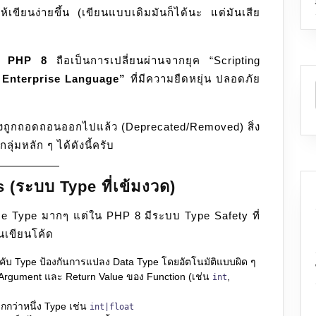
่อให้เขียนง่ายขึ้น (เขียนแบบเดิมมันก็ได้นะ แต่มันเสีย
ต้อง
ปรับ
ตัว
ู่
PHP 8
ถือเป็นการเปลี่ยนผ่านจากยุค “Scripting
อะไร
Enterprise Language”
ที่มีความยืดหยุ่น ปลอดภัย
บ้าง
่างถูกถอดถอนออกไปแล้ว (Deprecated/Removed) สิ่ง
ลุ่มหลัก ๆ ได้ดังนี้ครับ
 (ระบบ Type ที่เข้มงวด)
 Type มากๆ แต่ใน PHP 8 มีระบบ Type Safety ที่
อนเขียนโค้ด
งคับ Type ป้องกันการแปลง Data Type โดยอัตโนมัติแบบผิด ๆ
บ Argument และ Return Value ของ Function (เช่น
,
int
กกว่าหนึ่ง Type เช่น
int|float