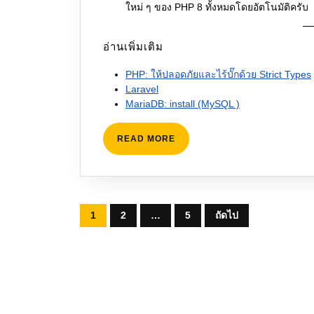
ใหม่ ๆ ของ PHP 8 ทั้งหมดโดยอัตโนมัติครับ
อ่านเพิ่มเติม
PHP: ให้ปลอดภัยและไร้บั๊กด้วย Strict Types
Laravel
MariaDB: install (MySQL )
READ
READ MORE
MORE
Posts
1
2
…
5
ถัดไป
pagination