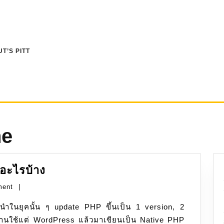
T’S PITT
he
PHP:
วอะไรบ้าง
จาก
ment
|
5
มา
ปนานใช้แต่ WordPress แล้วมาเขียนเป็น Native PHP
8