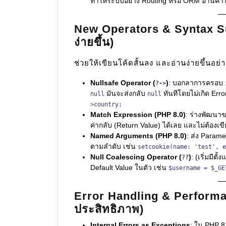
ทำให้ระบบอย่าง Routing หรือ ORM อ่านค่าได
New Operators & Syntax Suga
ง่ายขึ้น)
ช่วยให้เขียนโค้ดสั้นลง และอ่านง่ายขึ้นอย่า
Nullsafe Operator (
)
: บอกลาการครอบ
?->
มันจะส่งกลับ
ทันทีโดยไม่เกิด Erro
null
null
>country;
Match Expression (PHP 8.0)
: ร่างพัฒนา
ค่ากลับ (Return Value) ได้เลย และไม่ต้องเข
Named Arguments (PHP 8.0)
: ส่ง Parame
ตามลำดับ เช่น
setcookie(name: 'test', e
Null Coalescing Operator (
)
: (เริ่มมีต
??
Default Value ในตัว เช่น
$username = $_GE
Error Handling & Performa
ประสิทธิภาพ)
Internal Errors as Exceptions
: ใน PHP 