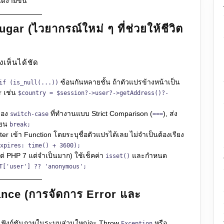
้ง่ายขึ้น
r (ไวยากรณ์ใหม่ ๆ ที่ช่วยให้ชีวิต
งเห็นได้ชัด
ซ้อนกันหลายชั้น ถ้าตัวแปรข้างหน้าเป็น
if (is_null(...))
r เช่น
$country = $session?->user?->getAddress()?-
ของ
ที่ทำงานแบบ Strict Comparison (
), ส่ง
switch-case
===
ียน
break;
ter เข้า Function โดยระบุชื่อตัวแปรได้เลย ไม่จำเป็นต้องเรียง
xpires: time() + 3600);
ั้งแต่ PHP 7 แต่จำเป็นมาก) ใช้เช็คค่า
และกำหนด
isset()
T['user'] ?? 'anonymous';
nce (การจัดการ Error และ
8 ฟังก์ชันภายในระบบส่วนใหญ่จะ Throw
หรือ
Exception