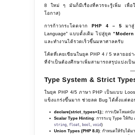
8 ใหม่ ๆ มันก็มีเรื่องที่ควรจะรู้เพิ่ม เพื
โอกาส)
การก้าวกระโดดจาก
PHP 4 – 5
มาส
Language” แบบดั้งเดิม ไปสู่ยุค
“Modern 
และทำงานได้รวดเร็วขึ้นมหาศาลครับ
โค้ดที่เคยเขียนในยุค PHP 4 / 5 หลายอย
ที่จำเป็นต้องศึกษาเพิ่มสามารถสรุปแบ่งเป็นก
Type System & Strict Types
ในยุค PHP 4/5 ภาษา PHP เป็นแบบ Loose
แข็งแกร่งขึ้นมาก ช่วยลด Bug ได้ตั้งแต่ต
declare(strict_types=1);
: การเปิดโหมดบั
Scalar Type Hinting
: การระบุ Type ให้กั
,
,
,
)
string
float
bool
void
Union Types (PHP 8.0)
: กำหนดให้รับได้มา