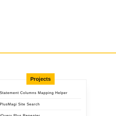
Projects
Statement Columns Mapping Helper
PlusMagi Site Search
jQuery Plus Repeater