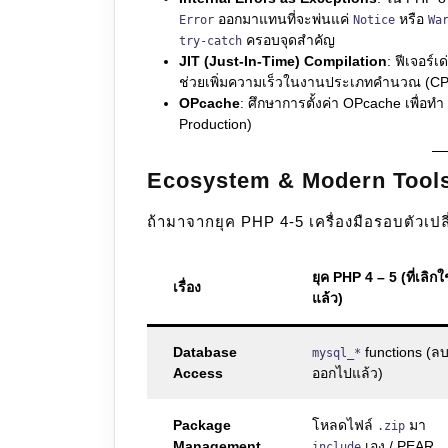
ออกมาแทนที่จะพ่นแค่
หรือ
Error
Notice
Wa
ครอบจุดสำคัญ
try-catch
JIT (Just-In-Time) Compilation
: ฟีเจอร์
ช่วยเพิ่มความเร็วในงานประเภทคํานวณ (CP
OPcache
: ศึกษาการตั้งค่า OPcache เพื่อทำ
Production)
Ecosystem & Modern Tools (เ
ถ้ามาจากยุค PHP 4-5 เครื่องมือรอบตัวเปล
ยุค PHP 4 – 5 (ที่เลิกใ
เรื่อง
แล้ว)
Database
functions (ล
mysql_*
Access
ออกไปแล้ว)
Package
โหลดไฟล์
มา
.zip
Management
เอง / PEAR
include