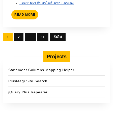
Linux: find ค้นหาไฟล์เฉพาะเจาะจง
READ
READ MORE
MORE
Posts
1
2
…
11
ถัดไป
pagination
Projects
Statement Columns Mapping Helper
PlusMagi Site Search
jQuery Plus Repeater