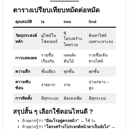
ตารางเปรียบเทียบหมัดต่อหมัด
คุณสมบัติ
ls
tree
find
ดู
วัตถุประสงค์
ดูไฟล์ใน
ค้นหาไฟล์
โครงสร้าง
หลัก
โฟลเดอร์
เฉพาะเจาะจง
โดยรวม
รายชื่อ
แผนผัง
รายชื่อเส้น
การแสดงผล
เรียงกัน
ต้นไม้
ทางไฟล์
ความลึก
ชั้นเดียว
ทุกชั้น
ทุกชั้น
ความซับ
ปานกลาง –
ง่ายมาก
ง่าย
ซ้อน
สูง
การติดตั้ง
มีทุกระบบ
ต้องลงเพิ่ม
มีทุกระบบ
สรุปสั้น ๆ เลือกใช้ตอนไหนดี ?
ถ้าอยากรู้ว่า
“มีอะไรอยู่ตรงหน้า”
→ ใช้
ls
ถ้าอยากรู้ว่า
“โครงสร้างโปรเจกต์หน้าตาเป็นยังไง”
→