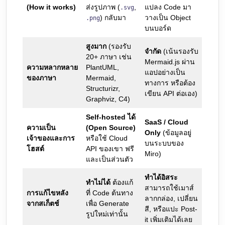
(How it works)
ส่งรูปภาพ (
,
แปลง Code มา
.svg
) กลับมา
วางเป็น Object
.png
บนบอร์ด
สูงมาก
(รองรับ
จำกัด
(เน้นรองรับ
20+ ภาษา เช่น
Mermaid.js ผ่าน
ความหลากหลาย
PlantUML,
แอปอย่างเป็น
ของภาษา
Mermaid,
ทางการ หรือต้อง
Structurizr,
เขียน API ต่อเอง)
Graphviz, C4)
Self-hosted ได้
SaaS / Cloud
ความเป็น
(Open Source)
Only
(ข้อมูลอยู่
เจ้าของและการ
หรือใช้ Cloud
บนระบบของ
โฮสต์
API ของเขา ฟรี
Miro)
และเป็นส่วนตัว
ทำได้อิสระ
ทำไม่ได้
ต้องแก้
สามารถใช้เมาส์
การแก้ไขหลัง
ที่ Code ต้นทาง
ลากกล่อง, เปลี่ยน
จากสเก็ตช์
เพื่อ Generate
สี, หรือแปะ Post-
รูปใหม่เท่านั้น
it เพิ่มเติมได้เลย