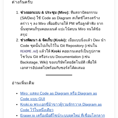
ต่างกันครับ
ช่วงออกแบบ & ประชุม (Miro):
ทีมสถาปัตยกรรม
(SA/Dev) ใช้ Code as Diagram สเก็ตช์โครงสร้าง
คร่าว ๆ ลง Miro เพื่ออธิบายให้ PM หรือลูกค้าฟัง จาก
นั้นทุกคนก็รุมคอมเมนต์ แปะโน้ตบน Miro จนได้ข้อ
สรุป
ช่วงพัฒนา & จัดเก็บ (Kroki):
เมื่อแบบนิ่งแล้ว Dev นำ
Code ชุดนั้นไปเก็บไว้ใน Git Repository (เช่นใน
) แล้วให้
Kroki
คอยเรนเดอร์เป็นรูปภาพ
README.md
โชว์บน Git หรือระบบ Documentation (เช่น
Backstage, Wiki) ของบริษัทโดยอัตโนมัติ เพื่อให้
เอกสารอัปเดตไปพร้อมกับซอร์สโค้ดเสมอ
อ่านเพิ่มเติม
Miro: แสดง Code as Diagram หรือ Diagram as
Code แบบ GUI
Kroki.io พระเอกขี่ม้าขาวผู้รวมจักรวาล Diagram as
Code ไว้ในหนึ่งเดียว
Eraser.io เครื่องมือดีไซน์ระบบยุคใหม่ ที่เชื่อมโลกลาก