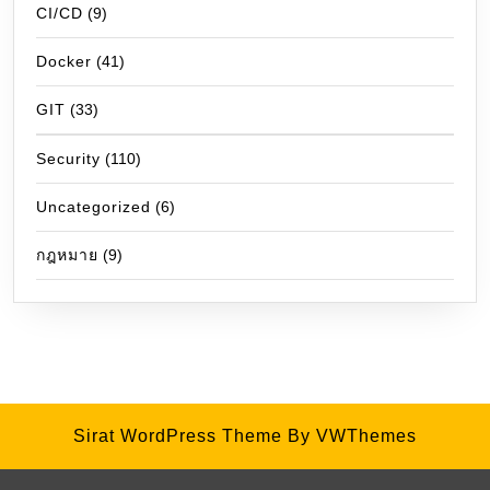
CI/CD
(9)
Docker
(41)
GIT
(33)
Security
(110)
Uncategorized
(6)
กฎหมาย
(9)
Sirat WordPress Theme
By VWThemes