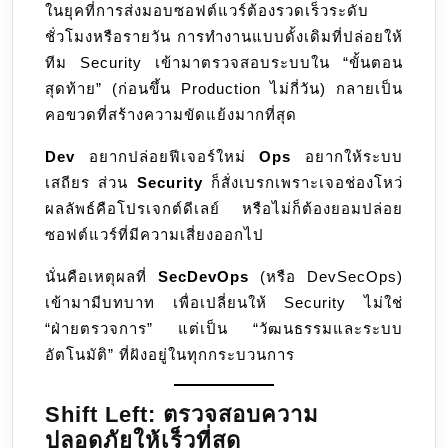
ในยุคที่การส่งมอบซอฟต์แวร์ต้องรวดเร็วระดับ
ให้
ชั่วโมงหรือรายวัน การทำงานแบบดั้งเดิมที่ปล่อยให้
เป็น
ทีม Security เข้ามาตรวจสอบระบบใน “ขั้นตอน
เนื้อ
สุดท้าย” (ก่อนขึ้น Production ไม่กี่วัน) กลายเป็น
เดียว
คอขวดที่สร้างความขัดแย้งมากที่สุด
กับ
Code
Dev
อยากปล่อยฟีเจอร์ใหม่
Ops
อยากให้ระบบ
และ
เสถียร ส่วน
Security
ก็สั่งเบรกเพราะเจอช่องโหว่
Operation
ผลลัพธ์คือโปรเจกต์ดีเลย์ หรือไม่ก็ต้องยอมปล่อย
ซอฟต์แวร์ที่มีความเสี่ยงออกไป
นั่นคือเหตุผลที่
SecDevOps
(หรือ DevSecOps)
เข้ามามีบทบาท เพื่อเปลี่ยนให้ Security ไม่ใช่
“ฝ่ายตรวจการ” แต่เป็น “วัฒนธรรมและระบบ
อัตโนมัติ” ที่ฝังอยู่ในทุกกระบวนการ
Shift Left: ตรวจสอบความ
ปลอดภัยให้เร็วที่สุด