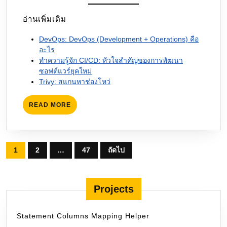
อ่านเพิ่มเติม
DevOps: DevOps (Development + Operations) คือ
อะไร
ทำความรู้จัก CI/CD: หัวใจสำคัญของการพัฒนา
ซอฟต์แวร์ยุคใหม่
Trivy: สแกนหาช่องโหว่
READ
READ MORE
MORE
Posts
1
2
…
47
ถัดไป
pagination
Projects
Statement Columns Mapping Helper