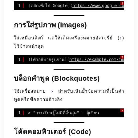
?
1
[คลิกเพื่อไป Google](
https://www.google.com
)
การใส่รูปภาพ (Images)
ใส่เหมือนลิงก์ แต่ให้เติมเครื่องหมายอัศเจรีย์ (
)
!
ไว้ข้างหน้าสุด
?
1
![คำอธิบายรูปภาพ](
https://example.com/image.j
บล็อกคำพูด (Blockquotes)
ใช้เครื่องหมาย
สำหรับเน้นย้ำข้อความที่เป็นคำ
>
พูดหรือข้อความอ้างอิง
?
1
> "การเรียนรู้ไม่มีที่สิ้นสุด" - ผู้เขียน
โค้ดคอมพิวเตอร์ (Code)