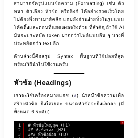
สามารถจัดรูปแบบข้อความ (Formatting) เช่น ตัว
หนา ตัวเอียง หัวข้อ หรือลิงก์ ได้อย่างรวดเร็วโดย
ไม่ต้องพึ่งพาเมาส์คลิก แถมยังอ่านง่ายทั้งในรูปแบบ
โค้ดดิ้งและตอนที่แสดงผลจริงด้วย ที่สำคัญถ้าใช้ AI
มันจะประหยัด token มากกว่าไฟล์แบบอื่น ๆ บางที่
ประหยัดกว่า text อีก
ด้านล่างนี้คือสรุป Syntax พื้นฐานที่ใช้บ่อยที่สุด
พร้อมวิธีนำไปใช้งานครับ
หัวข้อ (Headings)
เราจะใช้เครื่องหมายแฮช (
) นำหน้าข้อความเพื่อ
#
สร้างหัวข้อ ยิ่งใส่เยอะ ขนาดหัวข้อจะยิ่งเล็กลง (มี
ทั้งหมด 6 ระดับ)
?
1
# หัวข้อใหญ่สุด (H1)
2
## หัวข้อรอง (H2)
3
### หัวข้อย่อย (H3)