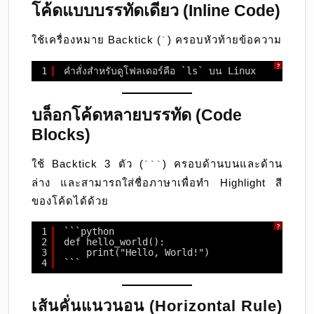
โค้ดแบบบรรทัดเดียว (Inline Code)
ใช้เครื่องหมาย Backtick (
) ครอบหัวท้ายข้อความ
`
?
1
คำสั่งสำหรับดูโฟลเดอร์คือ `ls` บน Linux
บล็อกโค้ดหลายบรรทัด (Code
Blocks)
ใช้ Backtick 3 ตัว (
) ครอบด้านบนและด้าน
```
ล่าง และสามารถใส่ชื่อภาษาเพื่อทำ Highlight สี
ของโค้ดได้ด้วย
?
1
```python
2
def hello_world():
3
print("Hello, World!")
4
```
เส้นคั่นแนวนอน (Horizontal Rule)