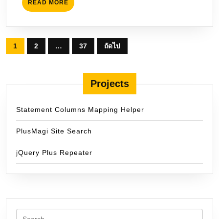
READ
READ MORE
MORE
Posts
1
2
…
37
ถัดไป
pagination
Projects
Statement Columns Mapping Helper
PlusMagi Site Search
jQuery Plus Repeater