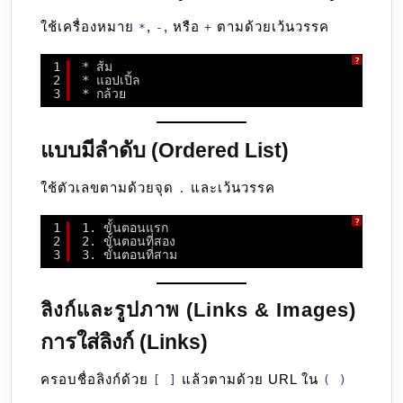
ใช้เครื่องหมาย
,
, หรือ
ตามด้วยเว้นวรรค
*
-
+
?
1
* ส้ม
2
* แอปเปิ้ล
3
* กล้วย
แบบมีลำดับ (Ordered List)
ใช้ตัวเลขตามด้วยจุด
และเว้นวรรค
.
?
1
1. ขั้นตอนแรก
2
2. ขั้นตอนที่สอง
3
3. ขั้นตอนที่สาม
ลิงก์และรูปภาพ (Links & Images)
การใส่ลิงก์ (Links)
ครอบชื่อลิงก์ด้วย
แล้วตามด้วย URL ใน
[ ]
( )