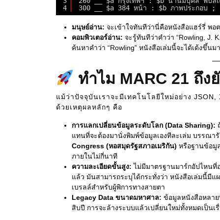
3
260 __ $a กรุงเทพฯ : $b นานมีบุ๊คส์ พับลิเ
4
300 __ $a 384 หน้า : $b ภาพประกอบ ;
มนุษย์อ่าน:
จะเข้าใจทันทีว่านี่คือหนังสือแฮร์รี่ พ
คอมพิวเตอร์อ่าน:
จะรู้ทันทีว่าคำว่า “Rowling, J. 
ค้นหาคำว่า “Rowling” หนังสือเล่มนี้จะได้เด้งขึ้นม
ทำไม MARC 21 ถึงยั
แม้ว่าปัจจุบันเราจะมีเทคโนโลยีใหม่อย่าง JSON
ด้วยเหตุผลหลักๆ คือ
การแลกเปลี่ยนข้อมูลระดับโลก (Data Sharing):
ถ
แทนที่จะต้องมานั่งพิมพ์ข้อมูลเองทีละเล่ม บร
Congress (หอสมุดรัฐสภาอเมริกัน)
หรือฐานข้อมู
ภายในไม่กี่นาที
ความละเอียดขั้นสูง:
ไม่มีมาตรฐานมาร์กอัปไหนที่ออ
แล้ว มันสามารถระบุได้กระทั่งว่า หนังสือเล่มนี้มี
เบรลล์สำหรับผู้พิการทางสายตา
Legacy Data ขนาดมหาศาล:
ข้อมูลหนังสือหลาย
สิบปี การจะล้างระบบแล้วเปลี่ยนใหม่ทั้งหมดเป็นเร