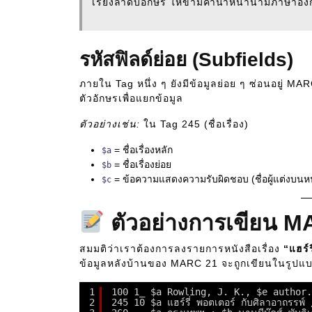
เรียงลำดับอักษร ให้ข้ามคำนำหน้านามภาษาอังก
รหัสฟิลด์ย่อย (Subfields)
ภายใน Tag หนึ่ง ๆ ยังมีข้อมูลย่อย ๆ ซ่อนอยู่ MA
ตัวอักษรเพื่อแยกข้อมูล
ตัวอย่างเช่น:
ใน Tag 245 (ชื่อเรื่อง)
= ชื่อเรื่องหลัก
$a
= ชื่อเรื่องย่อย
$b
= ข้อความแสดงความรับผิดชอบ (ชื่อผู้แต่งบนห
$c
ตัวอย่างการเขียน MA
สมมติว่าเราต้องการลงรายการหนังสือเรื่อง
“แฮร์
ข้อมูลหลังบ้านของ MARC 21 จะถูกเขียนในรูปแ
1
100 1_ $a Rowling, J. K., $e author.
2
245 10 $a แฮร์รี่ พอตเตอร์ กับศิลาอาถรรพ์