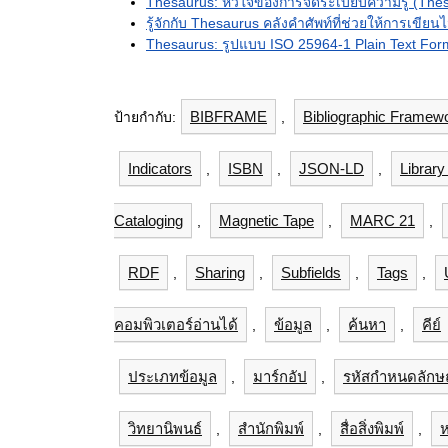
Thesaurus: หัวใจของการจัดระเบียบความรู้ (Thes
รู้จักกับ Thesaurus คลังคำศัพท์ที่ช่วยให้การเขียนไม
Thesaurus: รูปแบบ ISO 25964-1 Plain Text For
BIBFRAME
Bibliographic Framew
ป้ายกำกับ:
,
Indicators
ISBN
JSON-LD
Library
,
,
,
Cataloging
Magnetic Tape
MARC 21
,
,
,
RDF
Sharing
Subfields
Tags
,
,
,
,
คอมพิวเตอร์อ่านได้
ข้อมูล
ค้นหา
คีย์
,
,
,
ประเภทข้อมูล
มาร์กอัป
รหัสกำหนดลักษ
,
,
วิทยานิพนธ์
สำนักพิมพ์
สื่อสิ่งพิมพ์
ห
,
,
,