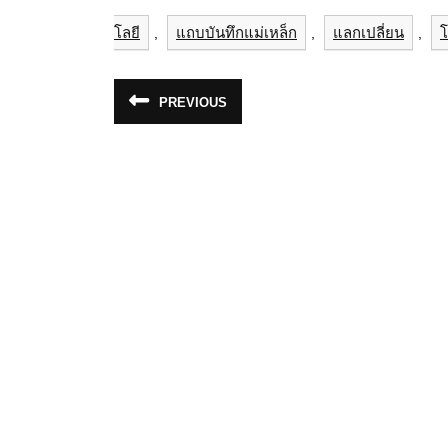
โลยี
แถบบันทึกแม่เหล็ก
แลกเปลี่ยน
โ
,
,
,
แนะแนว
PREVIOUS
Previous
เรื่อง
post: