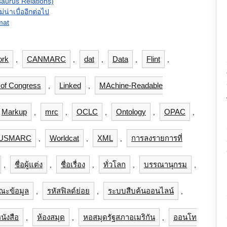
aurus Relations)
่น่าเบื่ออีกต่อไป
mat
ork
CANMARC
dat
Data
Flint
,
,
,
,
,
 of Congress
Linked
MAchine-Readable
,
,
Markup
mrc
OCLC
Ontology
OPAC
,
,
,
,
,
USMARC
Worldcat
XML
การลงรายการที่
,
,
,
ชื่อผู้แต่ง
ชื่อเรื่อง
ทั่วโลก
บรรณานุกรม
,
,
,
,
,
ณะข้อมูล
รหัสฟิลด์ย่อย
ระบบสืบค้นออนไลน์
,
,
,
นังสือ
ห้องสมุด
หอสมุดรัฐสภาอเมริกัน
ออนโท
,
,
,