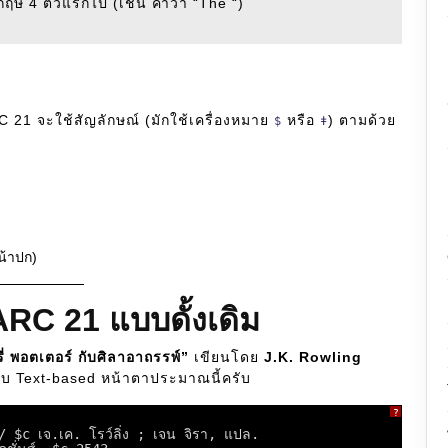
ฤษ 4 ตัวแรกไป (เช่น คำว่า “The “)
RC 21 จะใช้สัญลักษณ์ (มักใช้เครื่องหมาย
หรือ
) ตามด้วย
$
ǂ
น้าปก)
RC 21 แบบดั้งเดิม
รี่ พอตเตอร์ กับศิลาอาถรรพ์”
เขียนโดย
J.K. Rowling
บบ Text-based หน้าตาประมาณนี้ครับ
?
 / $c เจ.เค. โรว์ลิ่ง ; เจน จิรา, แปล.