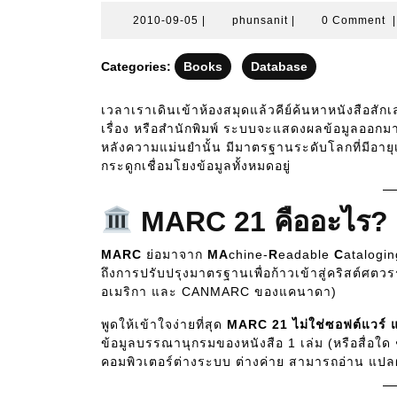
2010-
phunsanit
2010-09-05
|
phunsanit
|
0 Comment
|
09-
05
Categories:
Books
Database
เวลาเราเดินเข้าห้องสมุดแล้วคีย์ค้นหาหนังสือสักเ
เรื่อง หรือสำนักพิมพ์ ระบบจะแสดงผลข้อมูลออกมา
หลังความแม่นยำนั้น มีมาตรฐานระดับโลกที่มีอายุเ
กระดูกเชื่อมโยงข้อมูลทั้งหมดอยู่
MARC 21 คืออะไร?
MARC
ย่อมาจาก
MA
chine-
R
eadable
C
atalogin
ถึงการปรับปรุงมาตรฐานเพื่อก้าวเข้าสู่คริสต์
อเมริกา และ CANMARC ของแคนาดา)
พูดให้เข้าใจง่ายที่สุด
MARC 21 ไม่ใช่ซอฟต์แวร์ แ
ข้อมูลบรรณานุกรมของหนังสือ 1 เล่ม (หรือสื่อใด ๆ
คอมพิวเตอร์ต่างระบบ ต่างค่าย สามารถอ่าน แปลผ