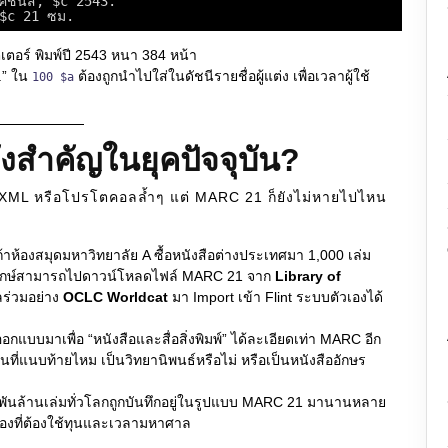
คชั่นส์, $c 2543.
 $c 21 ซม.
อตเตอร์ พิมพ์ปี 2543 หนา 384 หน้า
K.” ใน
ต้องถูกนำไปใส่ในดัชนีรายชื่อผู้แต่ง เพื่อเวลาผู้ใช้
100 $a
า
งสำคัญในยุคปัจจุบัน?
, XML หรือโปรโตคอลล้ำๆ แต่ MARC 21 ก็ยังไม่หายไปไหน
้าห้องสมุดมหาวิทยาลัย A ซื้อหนังสือต่างประเทศมา 1,000 เล่ม
รณารักษ์สามารถไปดาวน์โหลดไฟล์ MARC 21 จาก
Library of
ลร่วมอย่าง
OCLC Worldcat
มา Import เข้า Flint ระบบตัวเองได้
กแบบมาเพื่อ “หนังสือและสื่อสิ่งพิมพ์” ได้ละเอียดเท่า MARC อีก
แผนที่แนบท้ายไหม เป็นวิทยานิพนธ์หรือไม่ หรือเป็นหนังสืออักษร
พันล้านเล่มทั่วโลกถูกบันทึกอยู่ในรูปแบบ MARC 21 มานานหลาย
ื่องที่ต้องใช้ทุนและเวลามหาศาล