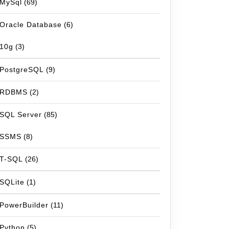
MySql
(69)
Oracle Database
(6)
10g
(3)
PostgreSQL
(9)
RDBMS
(2)
SQL Server
(85)
SSMS
(8)
T-SQL
(26)
SQLite
(1)
PowerBuilder
(11)
Python
(5)