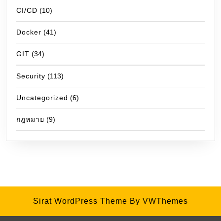
CI/CD
(10)
Docker
(41)
GIT
(34)
Security
(113)
Uncategorized
(6)
กฎหมาย
(9)
Sirat WordPress Theme
By VWThemes