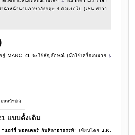
้าตัวชี้ตำแหน่งที่สองเป็นเลข
หมายความว่าเวลา
4
มคำนำหน้านามภาษาอังกฤษ 4 ตัวแรกไป (เช่น คำว่า
)
นอยู่ MARC 21 จะใช้สัญลักษณ์ (มักใช้เครื่องหมาย
$
่งบนหน้าปก)
 แบบดั้งเดิม
ง
“แฮร์รี่ พอตเตอร์ กับศิลาอาถรรพ์”
เขียนโดย
J.K.