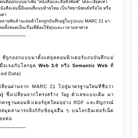
ที่ออกแบบมาเพื่อ “หนังสือและสื่อสิ่งพิมพ์” ได้ละเอียดเท่า
ังสือเล่มนี้มีแผนที่แนบท้ายไหม เป็นวิทยานิพนธ์หรือไม่ หรือ
ายตา
หลายพันล้านเล่มทั่วโลกถูกบันทึกอยู่ในรูปแบบ MARC 21 มา
่ทั้งหมดเป็นเรื่องที่ต้องใช้ทุนและเวลามหาศาล
่ถูกออกแบบมาตั้งแต่ยุคคอมพิวเตอร์แถบบันทึกแม่
เมื่อเจอกับโลกยุค
Web 3.0
หรือ
Semantic Web
ที่
ked Data)
ปลี่ยนผ่านจาก MARC 21 ไปสู่มาตรฐานใหม่ที่ชื่อว่า
k)
ซึ่งเปลี่ยนจากโครงสร้าง Tag ตัวเลขแบบเดิม มา
้มาตรฐานคอมพิวเตอร์ยุคใหม่อย่าง RDF และสัญกรณ์
มุดสามารถลิงก์กับข้อมูลอื่น ๆ บนโลกอินเทอร์เน็ต
รอยต่อ