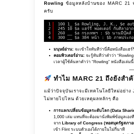
Rowling
ข้อมูลหลังบ้านของ MARC 21 จ
ครับ
1
100 1_ $a Rowling, J. K., $e au
2
245 10 $a แฮร์รี่ พอตเตอร์ กับศิลาอา
3
260 __ $a กรุงเทพฯ : $b นานมีบุ๊คส์ พ
4
300 __ $a 384 หน้า : $b ภาพประก
มนุษย์อ่าน:
จะเข้าใจทันทีว่านี่คือหนังสือแฮร์
คอมพิวเตอร์อ่าน:
จะรู้ทันทีว่าคำว่า “Rowling
เวลาผู้ใช้ค้นหาคำว่า “Rowling” หนังสือเล่มนี้
ทำไม MARC 21 ถึงยังสำคั
แม้ว่าปัจจุบันเราจะมีเทคโนโลยีใหม่อย่
ไม่หายไปไหน ด้วยเหตุผลหลักๆ คือ
การแลกเปลี่ยนข้อมูลระดับโลก (Data Shari
1,000 เล่ม แทนที่จะต้องมานั่งพิมพ์ข้อมู
จาก
Library of Congress (หอสมุดรัฐสภาอเ
เข้า Flint ระบบตัวเองได้ภายในไม่กี่นาที