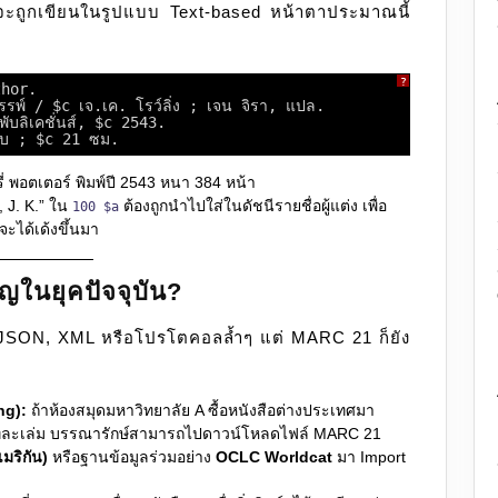
ะถูกเขียนในรูปแบบ Text-based หน้าตาประมาณนี้
?
thor.
ถรรพ์ / $c เจ.เค. โรว์ลิ่ง ; เจน จิรา, แปล.
ับลิเคชั่นส์, $c 2543.
อบ ; $c 21 ซม.
รี่ พอตเตอร์ พิมพ์ปี 2543 หนา 384 หน้า
, J. K.” ใน
ต้องถูกนำไปใส่ในดัชนีรายชื่อผู้แต่ง เพื่อ
100 $a
จะได้เด้งขึ้นมา
ญในยุคปัจจุบัน?
าง JSON, XML หรือโปรโตคอลล้ำๆ แต่ MARC 21 ก็ยัง
ng):
ถ้าห้องสมุดมหาวิทยาลัย A ซื้อหนังสือต่างประเทศมา
ลเองทีละเล่ม บรรณารักษ์สามารถไปดาวน์โหลดไฟล์ MARC 21
มริกัน)
หรือฐานข้อมูลร่วมอย่าง
OCLC Worldcat
มา Import