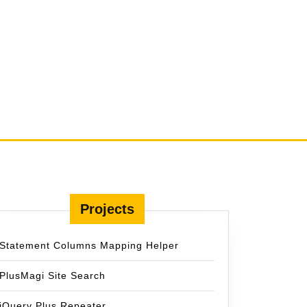
Projects
Statement Columns Mapping Helper
PlusMagi Site Search
jQuery Plus Repeater