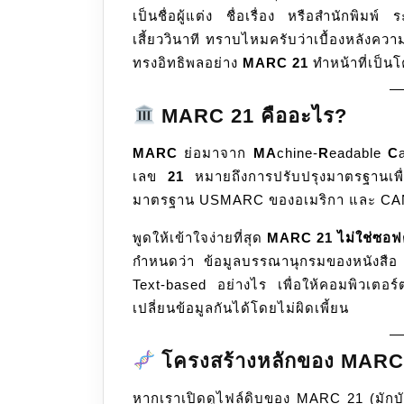
เป็นชื่อผู้แต่ง ชื่อเรื่อง หรือสำนักพิ
ลับ
เสี้ยววินาที ทราบไหมครับว่าเบื้องหลังควา
หลัง
ทรงอิทธิพลอย่าง
บ้าน
MARC 21
ทำหน้าที่เป็นโ
ที่
ทำให้
MARC 21 คืออะไร?
ระบบ
MARC
ย่อมาจาก
MA
chine-
R
eadable
C
ห้อง
เลข
21
หมายถึงการปรับปรุงมาตรฐานเพื่อ
สมุด
มาตรฐาน USMARC ของอเมริกา และ C
ทั่ว
โลก
พูดให้เข้าใจง่ายที่สุด
MARC 21 ไม่ใช่ซอฟต
คุย
กำหนดว่า ข้อมูลบรรณานุกรมของหนังสือ 1
กัน
Text-based อย่างไร เพื่อให้คอมพิวเต
รู้
เปลี่ยนข้อมูลกันได้โดยไม่ผิดเพี้ยน
เรื่อง
โครงสร้างหลักของ MARC
หากเราเปิดดูไฟล์ดิบของ MARC 21 (มักบ