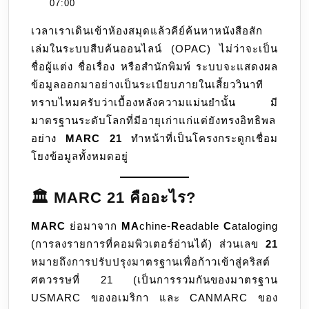
09-
07:00
ภาษา
05
เวลาเราเดินเข้าห้องสมุดแล้วคีย์ค้นหาหนังสือสัก
ลับ
เล่มในระบบสืบค้นออนไลน์ (OPAC) ไม่ว่าจะเป็น
หลัง
ชื่อผู้แต่ง ชื่อเรื่อง หรือสำนักพิมพ์ ระบบจะแสดงผล
บ้าน
ข้อมูลออกมาอย่างเป็นระเบียบภายในเสี้ยววินาที
ที่
ทราบไหมครับว่าเบื้องหลังความแม่นยำนั้น มี
ทำให้
มาตรฐานระดับโลกที่มีอายุเก่าแก่แต่ยังทรงอิทธิพล
ระบบ
อย่าง
MARC 21
ทำหน้าที่เป็นโครงกระดูกเชื่อม
ห้อง
โยงข้อมูลทั้งหมดอยู่
สมุด
ทั่ว
โลก
🏛️ MARC 21 คืออะไร?
คุย
MARC
ย่อมาจาก
MA
chine-
R
eadable
C
ataloging
กัน
(การลงรายการที่คอมพิวเตอร์อ่านได้) ส่วนเลข
21
รู้
หมายถึงการปรับปรุงมาตรฐานเพื่อก้าวเข้าสู่คริสต์
เรื่อง
ศตวรรษที่ 21 (เป็นการรวมกันของมาตรฐาน
USMARC ของอเมริกา และ CANMARC ของ