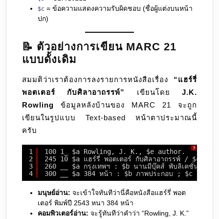
= ข้อความแสดงความรับผิดชอบ (ชื่อผู้แต่งบนหน้า
$c
ปก)
📝 ตัวอย่างการเขียน MARC 21
แบบดั้งเดิม
สมมติว่าเราต้องการลงรายการหนังสือเรื่อง
“แฮร์รี่
พอตเตอร์ กับศิลาอาถรรพ์”
เขียนโดย
J.K.
Rowling
ข้อมูลหลังบ้านของ MARC 21 จะถูก
เขียนในรูปแบบ Text-based หน้าตาประมาณนี้
ครับ
?
1
100 1_ $a Rowling, J. K., $e author.
2
245 10 $a แฮร์รี่ พอตเตอร์ กับศิลาอาถรรพ์ / $c เจ.เ
3
260 __ $a กรุงเทพฯ : $b นานมีบุ๊คส์ พับลิเคชั่นส์, $
4
300 __ $a 384 หน้า : $b ภาพประกอบ ; $c 21 ซม
มนุษย์อ่าน:
จะเข้าใจทันทีว่านี่คือหนังสือแฮร์รี่ พอต
เตอร์ พิมพ์ปี 2543 หนา 384 หน้า
คอมพิวเตอร์อ่าน:
จะรู้ทันทีว่าคำว่า “Rowling, J. K.”