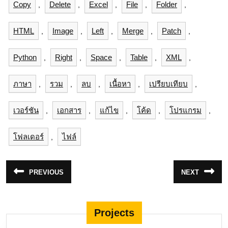
Copy
Delete
Excel
File
Folder
,
,
,
,
,
HTML
Image
Left
Merge
Patch
,
,
,
,
,
Python
Right
Space
Table
XML
,
,
,
,
,
ภาษา
รวม
ลบ
เนื้อหา
เปรียบเทียบ
,
,
,
,
,
เวอร์ชัน
เอกสาร
แก้ไข
โค้ด
โปรแกรม
,
,
,
,
,
โฟลเดอร์
ไฟล์
,
แนะแนว
PREVIOUS
NEXT
Previous
Next
เรื่อง
post:
post:
Projects