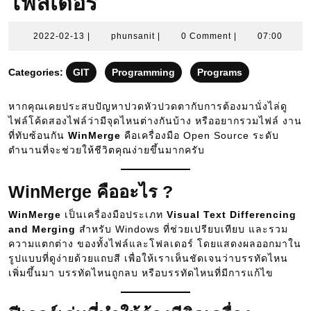
โฟลเดอร์
2022-
phunsanit
2022-02-13
|
phunsanit
|
0 Comment
|
07:00
02-
13
Categories:
GIT
Programming
Programs
หากคุณเคยประสบปัญหาปวดหัวปวดตากับการต้องมานั่งไล่ดู
ไฟล์โค้ดสองไฟล์ว่ามีจุดไหนต่างกันบ้าง หรืออยากรวมไฟล์ งาน
ที่ทับซ้อนกัน
WinMerge
คือเครื่องมือ Open Source ระดับ
ตำนานที่จะช่วยให้ชีวิตคุณง่ายขึ้นมากครับ
WinMerge คืออะไร ?
WinMerge
เป็นเครื่องมือประเภท
Visual Text Differencing
and Merging
สำหรับ Windows ที่ช่วยเปรียบเทียบ และรวม
ความแตกต่าง ของทั้งไฟล์และโฟลเดอร์ โดยแสดงผลออกมาใน
รูปแบบที่ดูง่ายด้วยแถบสี เพื่อให้เราเห็นชัดเจนว่าบรรทัดไหน
เพิ่มขึ้นมา บรรทัดไหนถูกลบ หรือบรรทัดไหนที่มีการแก้ไข