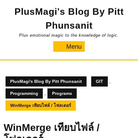
Skip
PlusMagi's Blog By Pitt
to
content
Phunsanit
Plus emotional magic to the knowledge of logic.
Menu
Menu
PlusMagi's Blog By Pitt Phunsanit
GIT
,
Programming
,
Programs
WinMerge เทียบไฟล์ / โฟลเดอร์
WinMerge เทียบไฟล์ /