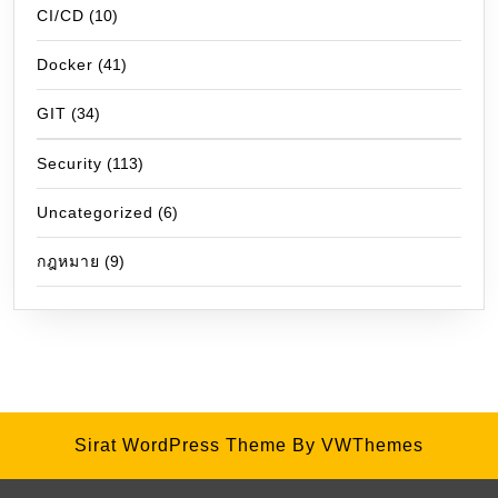
CI/CD
(10)
Docker
(41)
GIT
(34)
Security
(113)
Uncategorized
(6)
กฎหมาย
(9)
Sirat WordPress Theme
By VWThemes