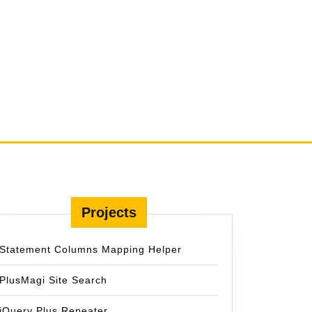
Projects
Statement Columns Mapping Helper
PlusMagi Site Search
jQuery Plus Repeater