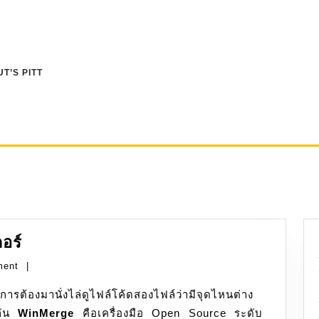
T’S PITT
WinMerge
อร์
เทียบ
ment
|
ไฟล์
/
นกัน
WinMerge
โฟลเดอร์
คือเครื่องมือ Open Source ระดับ