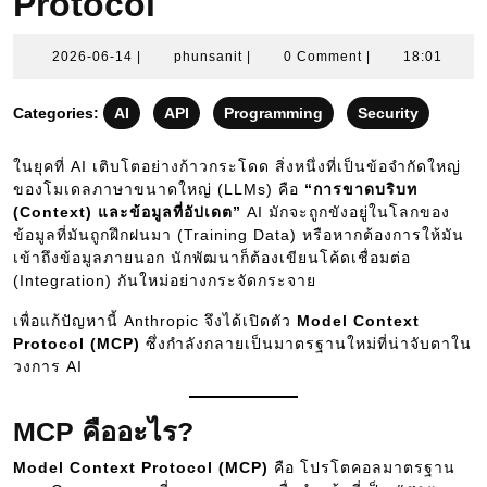
Protocol
2026-
phunsanit
2026-06-14
|
phunsanit
|
0 Comment
|
18:01
06-
14
Categories:
AI
API
Programming
Security
ในยุคที่ AI เติบโตอย่างก้าวกระโดด สิ่งหนึ่งที่เป็นข้อจำกัดใหญ่
ของโมเดลภาษาขนาดใหญ่ (LLMs) คือ
“การขาดบริบท
(Context) และข้อมูลที่อัปเดต”
AI มักจะถูกขังอยู่ในโลกของ
ข้อมูลที่มันถูกฝึกฝนมา (Training Data) หรือหากต้องการให้มัน
เข้าถึงข้อมูลภายนอก นักพัฒนาก็ต้องเขียนโค้ดเชื่อมต่อ
(Integration) กันใหม่อย่างกระจัดกระจาย
เพื่อแก้ปัญหานี้ Anthropic จึงได้เปิดตัว
Model Context
Protocol (MCP)
ซึ่งกำลังกลายเป็นมาตรฐานใหม่ที่น่าจับตาใน
วงการ AI
MCP คืออะไร?
Model Context Protocol (MCP)
คือ โปรโตคอลมาตรฐาน