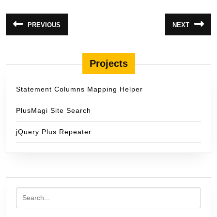
แนะแนว
PREVIOUS
NEXT
Previous
Next
เรื่อง
post:
post:
Projects
Statement Columns Mapping Helper
PlusMagi Site Search
jQuery Plus Repeater