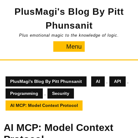
Skip
PlusMagi's Blog By Pitt
to
content
Phunsanit
Plus emotional magic to the knowledge of logic.
Menu
Menu
PlusMagi's Blog By Pitt Phunsanit
AI
,
API
,
Programming
,
Security
AI MCP: Model Context Protocol
AI MCP: Model Context