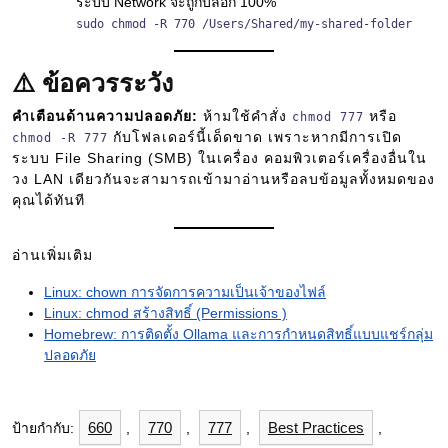
ระบบ Network จะถูกบล็อก 100%
sudo chmod -R 770 /Users/Shared/my-shared-folder
⚠️ ข้อควรระวัง
คำเตือนด้านความปลอดภัย:
ห้ามใช้คำสั่ง
หรือ
chmod 777
กับโฟลเดอร์นี้เด็ดขาด เพราะหากมีการเปิด
chmod -R 777
ระบบ File Sharing (SMB) ในเครื่อง คอมพิวเตอร์เครื่องอื่นใน
วง LAN เดียวกันจะสามารถเข้ามาอ่านหรือลบข้อมูลทั้งหมดของ
คุณได้ทันที
อ่านเพิ่มเติม
Linux: chown การจัดการความเป็นเจ้าของไฟล์
Linux: chmod สร้างสิทธิ์ (Permissions )
Homebrew: การติดตั้ง Ollama และการกำหนดสิทธิ์แบบแชร์กลุ่ม
ปลอดภัย
660
770
777
Best Practices
ป้ายกำกับ:
,
,
,
,