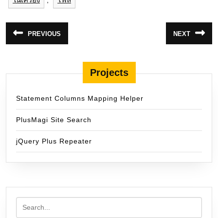
,
แนะแนว
PREVIOUS
NEXT
Previous
Next
เรื่อง
post:
post:
Projects
Statement Columns Mapping Helper
PlusMagi Site Search
jQuery Plus Repeater