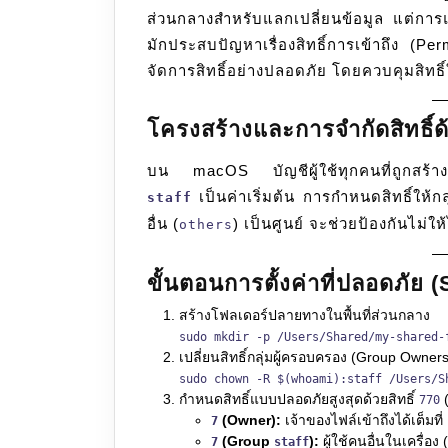
เพื่อ
ส่วนกลางสำหรับแลกเปลี่ยนข้อมูล แต่การ
แชร์
มักประสบปัญหาเรื่องสิทธิ์การเข้าถึง (P
ข้อมูล
จัดการสิทธิ์อย่างปลอดภัย โดยควบคุมสิทธิ์ให
ระหว่าง
Local
โครงสร้างและการจำกัดสิทธิ์
User
บน macOS บัญชีผู้ใช้ทุกคนที่ถูกสร้างขึ้
อย่าง
เป็นค่าเริ่มต้น การกำหนดสิทธิ์ให้กล
staff
ปลอดภัย
อื่น (
) เป็นศูนย์ จะช่วยป้องกันไม่
others
ขั้นตอนการตั้งค่าที่ปลอดภัย
สร้างโฟลเดอร์ปลายทางในพื้นที่ส่วนกลาง
sudo mkdir -p /Users/Shared/my-shared-
เปลี่ยนสิทธิ์กลุ่มผู้ครอบครอง (Group Owners
sudo chown -R $(whoami):staff /Users/S
กำหนดสิทธิ์แบบปลอดภัยสูงสุดด้วยสิทธิ์
(
770
(Owner):
เจ้าของไฟล์เข้าถึงได้เต็มที่
7
(Group
):
ผู้ใช้คนอื่นในเครื่อง
7
staff