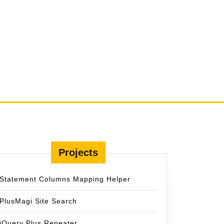
Projects
Statement Columns Mapping Helper
PlusMagi Site Search
jQuery Plus Repeater