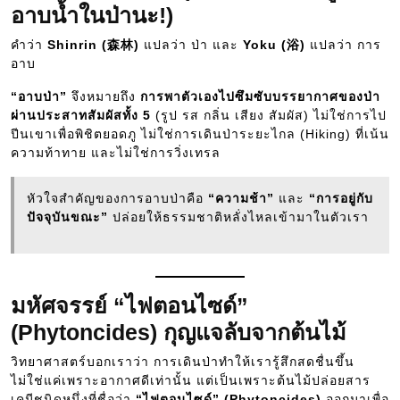
อาบน้ำในป่านะ!)
คำว่า
Shinrin (森林)
แปลว่า ป่า และ
Yoku (浴)
แปลว่า การ
อาบ
“อาบป่า”
จึงหมายถึง
การพาตัวเองไปซึมซับบรรยากาศของป่า
ผ่านประสาทสัมผัสทั้ง 5
(รูป รส กลิ่น เสียง สัมผัส) ไม่ใช่การไป
ปีนเขาเพื่อพิชิตยอดภู ไม่ใช่การเดินป่าระยะไกล (Hiking) ที่เน้น
ความท้าทาย และไม่ใช่การวิ่งเทรล
หัวใจสำคัญของการอาบป่าคือ
“ความช้า”
และ
“การอยู่กับ
ปัจจุบันขณะ”
ปล่อยให้ธรรมชาติหลั่งไหลเข้ามาในตัวเรา
มหัศจรรย์ “ไฟตอนไซด์”
(Phytoncides) กุญแจลับจากต้นไม้
วิทยาศาสตร์บอกเราว่า การเดินป่าทำให้เรารู้สึกสดชื่นขึ้น
ไม่ใช่แค่เพราะอากาศดีเท่านั้น แต่เป็นเพราะต้นไม้ปล่อยสาร
เคมีชนิดหนึ่งที่ชื่อว่า
“ไฟตอนไซด์” (Phytoncides)
ออกมาเพื่อ