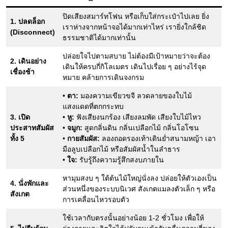
ปิดเสียงสมาร์ทโฟน หรือเก็บใส่กระเป๋าไปเลย ยิ่ง
1. ปลดล็อก
เราห่างจากหน้าจอได้มากเท่าไหร่ เรายิ่งใกล้ชิด
(Disconnect)
ธรรมชาติได้มากเท่านั้น
ปล่อยใจไปตามสบาย ไม่ต้องมีเป้าหมายว่าจะต้อง
2. เดินอย่าง
เดินให้ครบกี่กิโลเมตร เดินไปเรื่อย ๆ อย่างไร้จุด
เชื่องช้า
หมาย คล้ายการเดินจงกรม
•
ตา:
มองความเขียวขจี ลวดลายของใบไม้
แสงแดดที่ตกกระทบ
3. เปิด
•
หู:
ฟังเสียงนกร้อง เสียงลมพัด เสียงใบไม้ไหว
ประสาทสัมผัส
•
จมูก:
สูดกลิ่นดิน กลิ่นเปลือกไม้ กลิ่นโอโซน
ทั้ง 5
•
กายสัมผัส:
ลองถอดรองเท้าเดินย่ำสนามหญ้า เอา
มือลูบเปลือกไม้ หรือสัมผัสน้ำในลำธาร
•
ใจ:
รับรู้ถึงความรู้สึกสงบภายใน
หามุมสงบ ๆ ใต้ต้นไม้ใหญ่นั่งลง ปล่อยให้ตัวเองเป็น
4. นั่งพักและ
ส่วนหนึ่งของระบบนิเวศ สังเกตแมลงตัวเล็ก ๆ หรือ
สังเกต
การเคลื่อนไหวรอบตัว
ใช้เวลากับตรงนั้นอย่างน้อย 1-2 ชั่วโมง เพื่อให้