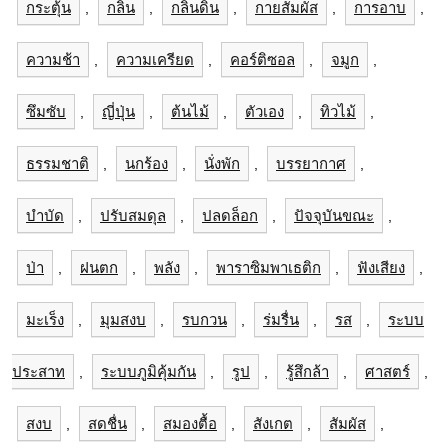
กระตุ้น
กลิ่น
กลิ่นดิน
กายสัมผัส
การอาบ
,
,
,
,
,
ความช้า
ความเครียด
คอร์ติซอล
จมูก
,
,
,
,
ซึมซับ
ญี่ปุ่น
ต้นไม้
ตัวเอง
ทิวไม้
,
,
,
,
,
ธรรมชาติ
นกร้อง
นั่งพัก
บรรยากาศ
,
,
,
,
บำบัด
ปรับสมดุล
ปลดล็อก
ปัจจุบันขณะ
,
,
,
,
ป่า
ฝนตก
พลัง
พาราซิมพาเธติก
ฟังเสียง
,
,
,
,
,
มะเร็ง
มุมสงบ
รบกวน
ร่มรื่น
รส
ระบบ
,
,
,
,
,
ประสาท
ระบบภูมิคุ้มกัน
รูป
รู้สึกล้า
ศาสตร์
,
,
,
,
,
สงบ
สดชื่น
สมองตื้อ
สังเกต
สัมผัส
,
,
,
,
,