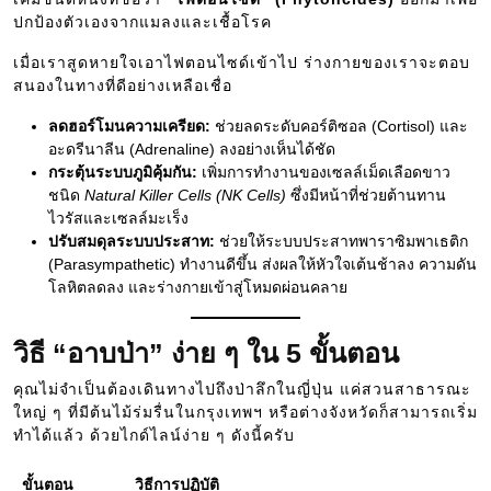
ปกป้องตัวเองจากแมลงและเชื้อโรค
เมื่อเราสูดหายใจเอาไฟตอนไซด์เข้าไป ร่างกายของเราจะตอบ
สนองในทางที่ดีอย่างเหลือเชื่อ
ลดฮอร์โมนความเครียด:
ช่วยลดระดับคอร์ติซอล (Cortisol) และ
อะดรีนาลีน (Adrenaline) ลงอย่างเห็นได้ชัด
กระตุ้นระบบภูมิคุ้มกัน:
เพิ่มการทำงานของเซลล์เม็ดเลือดขาว
ชนิด
Natural Killer Cells (NK Cells)
ซึ่งมีหน้าที่ช่วยต้านทาน
ไวรัสและเซลล์มะเร็ง
ปรับสมดุลระบบประสาท:
ช่วยให้ระบบประสาทพาราซิมพาเธติก
(Parasympathetic) ทำงานดีขึ้น ส่งผลให้หัวใจเต้นช้าลง ความดัน
โลหิตลดลง และร่างกายเข้าสู่โหมดผ่อนคลาย
วิธี “อาบป่า” ง่าย ๆ ใน 5 ขั้นตอน
คุณไม่จำเป็นต้องเดินทางไปถึงป่าลึกในญี่ปุ่น แค่สวนสาธารณะ
ใหญ่ ๆ ที่มีต้นไม้ร่มรื่นในกรุงเทพฯ หรือต่างจังหวัดก็สามารถเริ่ม
ทำได้แล้ว ด้วยไกด์ไลน์ง่าย ๆ ดังนี้ครับ
ขั้นตอน
วิธีการปฏิบัติ