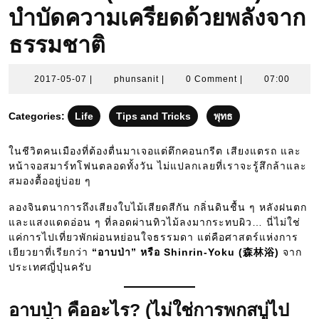
บำบัดความเครียดด้วยพลังจาก
ธรรมชาติ
2017-
phunsanit
2017-05-07
|
phunsanit
|
0 Comment
|
07:00
05-
07
Categories:
Life
Tips and Tricks
พุทธ
ในชีวิตคนเมืองที่ต้องตื่นมาเจอแต่ตึกคอนกรีต เสียงแตรถ และ
หน้าจอสมาร์ทโฟนตลอดทั้งวัน ไม่แปลกเลยที่เราจะรู้สึกล้าและ
สมองตื้ออยู่บ่อย ๆ
ลองจินตนาการถึงเสียงใบไม้เสียดสีกัน กลิ่นดินชื้น ๆ หลังฝนตก
และแสงแดดอ่อน ๆ ที่ลอดผ่านทิวไม้ลงมากระทบผิว… นี่ไม่ใช่
แค่การไปเที่ยวพักผ่อนหย่อนใจธรรมดา แต่คือศาสตร์แห่งการ
เยียวยาที่เรียกว่า
“อาบป่า” หรือ Shinrin-Yoku (森林浴)
จาก
ประเทศญี่ปุ่นครับ
อาบป่า คืออะไร? (ไม่ใช่การพกสบู่ไป