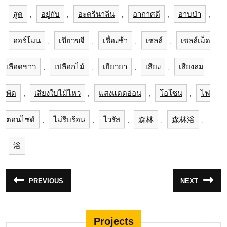
สูด
อยู่กับ
อะดรีนาลีน
อากาศดี
อาบป่า
,
,
,
,
,
ฮอร์โมน
เขียวขจี
เชื่องช้า
เซลล์
เซลล์เม็ด
,
,
,
,
เลือดขาว
เปลือกไม้
เยียวยา
เสียง
เสียงลม
,
,
,
,
พัด
เสียงใบไม้ไหว
แสงแดดอ่อน
โอโซน
ไฟ
,
,
,
,
ตอนไซด์
ไม่รีบร้อน
ไวรัส
森林
森林浴
,
,
,
,
,
浴
แนะแนว
PREVIOUS
NEXT
Previous
Next
เรื่อง
post:
post:
Projects