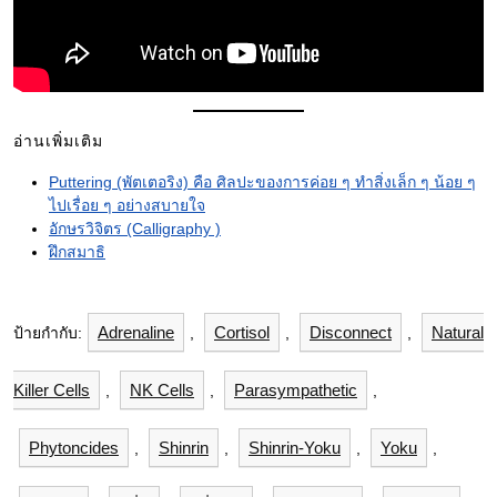
อ่านเพิ่มเติม
Puttering (พัตเตอริง) คือ ศิลปะของการค่อย ๆ ทำสิ่งเล็ก ๆ น้อย ๆ
ไปเรื่อย ๆ อย่างสบายใจ
อักษรวิจิตร (Calligraphy )
ฝึกสมาธิ
Adrenaline
Cortisol
Disconnect
Natural
ป้ายกำกับ:
,
,
,
Killer Cells
NK Cells
Parasympathetic
,
,
,
Phytoncides
Shinrin
Shinrin-Yoku
Yoku
,
,
,
,