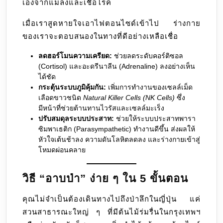
เองจากแมลงและเชื้อโรค
เมื่อเราสูดหายใจเอาไฟตอนไซด์เข้าไป ร่างกาย
ของเราจะตอบสนองในทางที่ดีอย่างเหลือเชื่อ
ลดฮอร์โมนความเครียด:
ช่วยลดระดับคอร์ติซอล
(Cortisol) และอะดรีนาลีน (Adrenaline) ลงอย่างเห็น
ได้ชัด
กระตุ้นระบบภูมิคุ้มกัน:
เพิ่มการทำงานของเซลล์เม็ด
เลือดขาวชนิด
Natural Killer Cells (NK Cells)
ซึ่ง
มีหน้าที่ช่วยต้านทานไวรัสและเซลล์มะเร็ง
ปรับสมดุลระบบประสาท:
ช่วยให้ระบบประสาทพารา
ซิมพาเธติก (Parasympathetic) ทำงานดีขึ้น ส่งผลให้
หัวใจเต้นช้าลง ความดันโลหิตลดลง และร่างกายเข้าสู่
โหมดผ่อนคลาย
วิธี “อาบป่า” ง่าย ๆ ใน 5 ขั้นตอน
คุณไม่จำเป็นต้องเดินทางไปถึงป่าลึกในญี่ปุ่น แค่
สวนสาธารณะใหญ่ ๆ ที่มีต้นไม้ร่มรื่นในกรุงเทพฯ