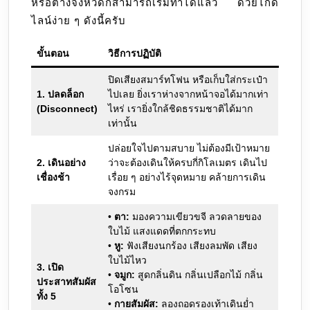
หรือต่างจังหวัดก็สามารถเริ่มทำได้แล้ว ด้วยไกด์
ไลน์ง่าย ๆ ดังนี้ครับ
ขั้นตอน
วิธีการปฏิบัติ
ปิดเสียงสมาร์ทโฟน หรือเก็บใส่กระเป๋า
1. ปลดล็อก
ไปเลย ยิ่งเราห่างจากหน้าจอได้มากเท่า
(Disconnect)
ไหร่ เรายิ่งใกล้ชิดธรรมชาติได้มาก
เท่านั้น
ปล่อยใจไปตามสบาย ไม่ต้องมีเป้าหมาย
2. เดินอย่าง
ว่าจะต้องเดินให้ครบกี่กิโลเมตร เดินไป
เชื่องช้า
เรื่อย ๆ อย่างไร้จุดหมาย คล้ายการเดิน
จงกรม
•
ตา:
มองความเขียวขจี ลวดลายของ
ใบไม้ แสงแดดที่ตกกระทบ
•
หู:
ฟังเสียงนกร้อง เสียงลมพัด เสียง
ใบไม้ไหว
3. เปิด
•
จมูก:
สูดกลิ่นดิน กลิ่นเปลือกไม้ กลิ่น
ประสาทสัมผัส
โอโซน
ทั้ง 5
•
กายสัมผัส:
ลองถอดรองเท้าเดินย่ำ