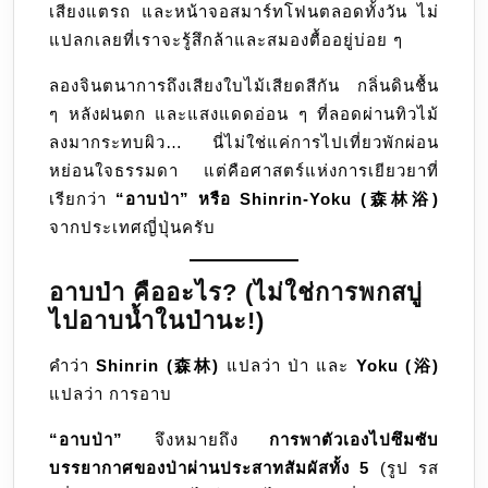
เสียงแตรถ และหน้าจอสมาร์ทโฟนตลอดทั้งวัน ไม่
ความ
แปลกเลยที่เราจะรู้สึกล้าและสมองตื้ออยู่บ่อย ๆ
ด้วย
พลัง
ลองจินตนาการถึงเสียงใบไม้เสียดสีกัน กลิ่นดินชื้น
จาก
ๆ หลังฝนตก และแสงแดดอ่อน ๆ ที่ลอดผ่านทิวไม้
ธรรม
ลงมากระทบผิว… นี่ไม่ใช่แค่การไปเที่ยวพักผ่อน
หย่อนใจธรรมดา แต่คือศาสตร์แห่งการเยียวยาที่
เรียกว่า
“อาบป่า” หรือ Shinrin-Yoku (森林浴)
จากประเทศญี่ปุ่นครับ
อาบป่า คืออะไร? (ไม่ใช่การพกสบู่
ไปอาบน้ำในป่านะ!)
คำว่า
Shinrin (森林)
แปลว่า ป่า และ
Yoku (浴)
แปลว่า การอาบ
“อาบป่า”
จึงหมายถึง
การพาตัวเองไปซึมซับ
บรรยากาศของป่าผ่านประสาทสัมผัสทั้ง 5
(รูป รส