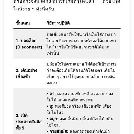
หรือต่างจังหวัดก็สามารถเริ่มทำได้แล้ว ด้วยไกด์
ไลน์ง่าย ๆ ดังนี้ครับ
ขั้นตอน
วิธีการปฏิบัติ
ปิดเสียงสมาร์ทโฟน หรือเก็บใส่กระเป๋า
1. ปลดล็อก
ไปเลย ยิ่งเราห่างจากหน้าจอได้มากเท่า
(Disconnect)
ไหร่ เรายิ่งใกล้ชิดธรรมชาติได้มาก
เท่านั้น
ปล่อยใจไปตามสบาย ไม่ต้องมีเป้าหมาย
2. เดินอย่าง
ว่าจะต้องเดินให้ครบกี่กิโลเมตร เดินไป
เชื่องช้า
เรื่อย ๆ อย่างไร้จุดหมาย คล้ายการเดิน
จงกรม
•
ตา:
มองความเขียวขจี ลวดลายของ
ใบไม้ แสงแดดที่ตกกระทบ
•
หู:
ฟังเสียงนกร้อง เสียงลมพัด เสียง
ใบไม้ไหว
3. เปิด
•
จมูก:
สูดกลิ่นดิน กลิ่นเปลือกไม้ กลิ่น
ประสาทสัมผัส
โอโซน
ทั้ง 5
•
กายสัมผัส:
ลองถอดรองเท้าเดินย่ำ