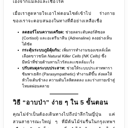
เองจากแมลงและเชื้อโรค
เมื่อเราสูดหายใจเอาไฟตอนไซด์เข้าไป ร่างกาย
ของเราจะตอบสนองในทางที่ดีอย่างเหลือเชื่อ
ลดฮอร์โมนความเครียด:
ช่วยลดระดับคอร์ติซอล
(Cortisol) และอะดรีนาลีน (Adrenaline) ลงอย่างเห็น
ได้ชัด
กระตุ้นระบบภูมิคุ้มกัน:
เพิ่มการทำงานของเซลล์เม็ด
เลือดขาวชนิด
Natural Killer Cells (NK Cells)
ซึ่ง
มีหน้าที่ช่วยต้านทานไวรัสและเซลล์มะเร็ง
ปรับสมดุลระบบประสาท:
ช่วยให้ระบบประสาทพารา
ซิมพาเธติก (Parasympathetic) ทำงานดีขึ้น ส่งผลให้
หัวใจเต้นช้าลง ความดันโลหิตลดลง และร่างกายเข้าสู่
โหมดผ่อนคลาย
วิธี “อาบป่า” ง่าย ๆ ใน 5 ขั้นตอน
คุณไม่จำเป็นต้องเดินทางไปถึงป่าลึกในญี่ปุ่น แค่
สวนสาธารณะใหญ่ ๆ ที่มีต้นไม้ร่มรื่นในกรุงเทพฯ