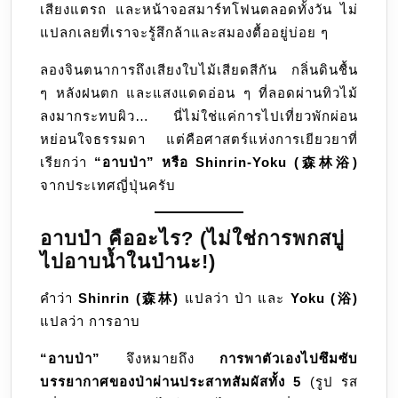
เสียงแตรถ และหน้าจอสมาร์ทโฟนตลอดทั้งวัน ไม่
ความ
แปลกเลยที่เราจะรู้สึกล้าและสมองตื้ออยู่บ่อย ๆ
ด้วย
พลัง
ลองจินตนาการถึงเสียงใบไม้เสียดสีกัน กลิ่นดินชื้น
จาก
ๆ หลังฝนตก และแสงแดดอ่อน ๆ ที่ลอดผ่านทิวไม้
ธรรม
ลงมากระทบผิว… นี่ไม่ใช่แค่การไปเที่ยวพักผ่อน
หย่อนใจธรรมดา แต่คือศาสตร์แห่งการเยียวยาที่
เรียกว่า
“อาบป่า” หรือ Shinrin-Yoku (森林浴)
จากประเทศญี่ปุ่นครับ
อาบป่า คืออะไร? (ไม่ใช่การพกสบู่
ไปอาบน้ำในป่านะ!)
คำว่า
Shinrin (森林)
แปลว่า ป่า และ
Yoku (浴)
แปลว่า การอาบ
“อาบป่า”
จึงหมายถึง
การพาตัวเองไปซึมซับ
บรรยากาศของป่าผ่านประสาทสัมผัสทั้ง 5
(รูป รส