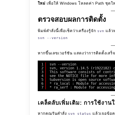
ใหม่
เพื่อให้ Windows โหลดค่า Path ชุดใหม่ท
ตรวจสอบผลการติดตั้ง
พิมพ์คำสั่งนี้เพื่อเช็คว่าเครื่องรู้จัก
แล้วห
svn
svn --version
หากขึ้นเลขเวอร์ชัน แสดงว่าการติดตั้งเสร็
1
svn --version
2
svn, version 1.14.5 (r1922182) 
3
This software consists of contr
4
see the NOTICE file for more in
5
Subversion is open source softw
6
* ra_local : Module for accessi
7
* ra_serf : Module for accessin
เคล็ดลับเพิ่มเติม: การใช้งา
หากคุณรันคำสั่ง
แล้วเจอข้อค
svn status