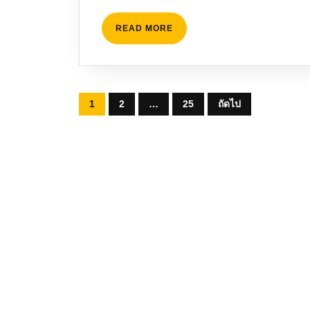
READ
READ MORE
MORE
Posts
1
2
…
25
ถัดไป
pagination