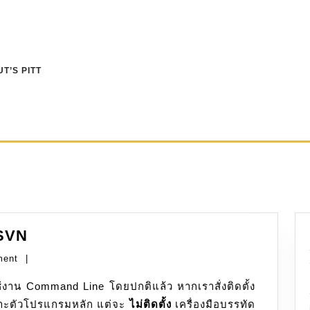
T’S PITT
WinGet:
eSVN
การ
ment
|
ติด
ตั้ง
ะตัวโปรแกรมหลัก แต่จะ
TortoiseSVN
ไม่ติดตั้ง
เครื่องมือบรรทัด