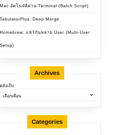
Mac อัตโนมัติผ่าน Terminal (Batch Script)
TabulatorPlus: Deep Merge
Homebrew: แชร์กันหลาย User (Multi-User
Setup)
Archives
Copyright (C) 2024 The Apache Software Foundation.
คลังเก็บ
ository access (RA) modules are available: * ra_svn : Mo
erf 1.3.10 (compiled with 1.3.10) - handles 'http' schem
Categories