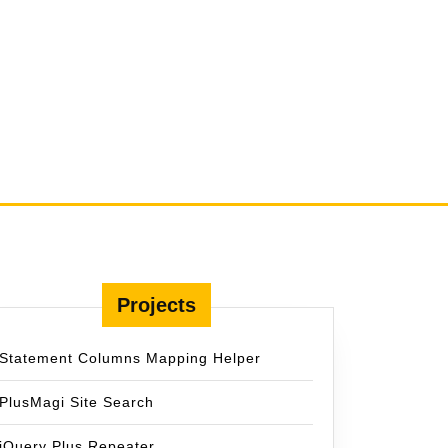
Projects
Statement Columns Mapping Helper
PlusMagi Site Search
jQuery Plus Repeater