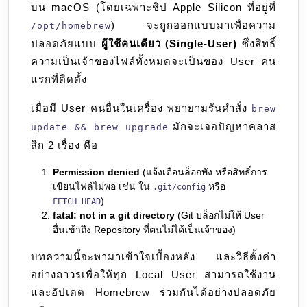
บน macOS (โดยเฉพาะชิป Apple Silicon ที่อยู่ที่
(Multi-
) จะถูกออกแบบมาเพื่อความ
/opt/homebrew
User
ปลอดภัยแบบ
ผู้ใช้คนเดียว (Single-User)
ซึ่งสิทธิ์
Setup)
ความเป็นเจ้าของไฟล์ทั้งหมดจะเป็นของ User คน
แรกที่ติดตั้ง
เมื่อมี User คนอื่นในเครื่อง พยายามรันคำสั่ง
brew
มักจะเจอปัญหาคลาส
update && brew upgrade
สิก 2 เรื่อง คือ
Permission denied
(แจ้งเตือนล็อกพัง หรือสิทธิ์การ
เขียนไฟล์ไม่พอ เช่น ใน
หรือ
.git/config
)
FETCH_HEAD
fatal: not in a git directory
(Git บล็อกไม่ให้ User
อื่นเข้าถึง Repository ที่ตนไม่ได้เป็นเจ้าของ)
บทความนี้จะพามาเข้าใจเบื้องหลัง และวิธีตั้งค่า
อย่างถาวรเพื่อให้ทุก Local User สามารถใช้งาน
และอัปเดต Homebrew ร่วมกันได้อย่างปลอดภัย