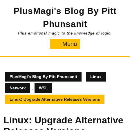
Skip
PlusMagi's Blog By Pitt
to
content
Phunsanit
Plus emotional magic to the knowledge of logic.
Menu
Menu
PlusMagi's Blog By Pitt Phunsanit
Linux
,
Network
,
WSL
Linux: Upgrade Alternative Releases Versions
Linux: Upgrade Alternative