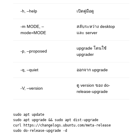
-h, –help
เปิดคู่มือดู
-m MODE, –
สลับระหว่าง desktop
mode=MODE
และ server
upgrade โดนใช้
-p, –proposed
upgrader
-q, –quiet
ออกจาก upgrade
ดู version ของ do-
-V, –version
release-upgrade
do-release-upgrade options
sudo apt update

sudo apt upgrade && sudo apt dist-upgrade

curl https://changelogs.ubuntu.com/meta-release
