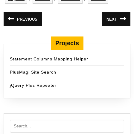
แนะแนว
PREVIOUS
NEXT
Previous
Next
เรื่อง
post:
post:
Projects
Statement Columns Mapping Helper
PlusMagi Site Search
jQuery Plus Repeater