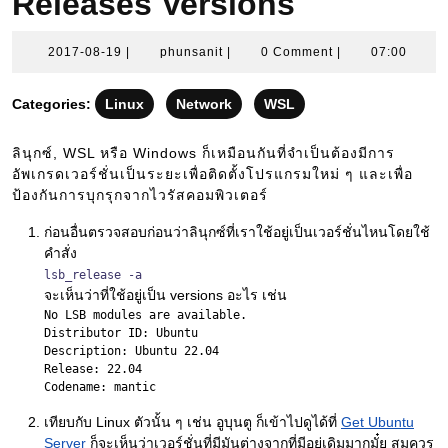
Releases Versions
2017-
phunsanit
2017-08-19
|
phunsanit
|
0 Comment
|
07:00
08-
19
Categories:
Linux
Network
WSL
ลินุกซ์, WSL หรือ Windows ก็เหมือนกันที่จำเป็นต้องมีการ
อัพเกรดเวอร์ชั่นเป็นระยะเพื่อติดตั้งโปรแกรมใหม่ ๆ และเพื่อ
ป้องกันการบุกรุกจากไวรัสคอมพิวเตอร์
ก่อนอื่นตรวจสอบก่อนว่าลินุกซ์ที่เราใช้อยู่เป็นเวอร์ชั่นไหนโดยใช้
คำสั่ง
lsb_release -a
จะเห็นว่าที่ใช้อยู่เป็น versions อะไร เช่น
No LSB modules are available.

Distributor ID: Ubuntu

Description: Ubuntu 22.04

Release: 22.04

เทียบกับ Linux ตัวนั้น ๆ เช่น อูบุนตู ก็เข้าไปดูได้ที่
Get Ubuntu
Server
ก็จะเห็นว่าเวอร์ชั่นที่มีมันต่างจากที่มีอยู่เดิมมากมั๋ย สมควร