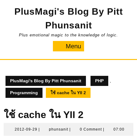
Skip
PlusMagi's Blog By Pitt
to
content
Phunsanit
Plus emotional magic to the knowledge of logic.
Menu
Menu
PlusMagi's Blog By Pitt Phunsanit
PHP
,
Programming
ใช้ cache ใน YII 2
ใช้ cache ใน YII 2
2012-
phunsanit
2012-09-29
|
phunsanit
|
0 Comment
|
07:00
09-