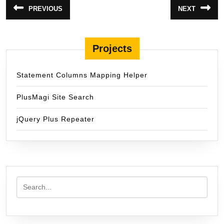
แนะแนว
PREVIOUS
NEXT
Previous
Next
เรื่อง
post:
post:
Projects
Statement Columns Mapping Helper
PlusMagi Site Search
jQuery Plus Repeater