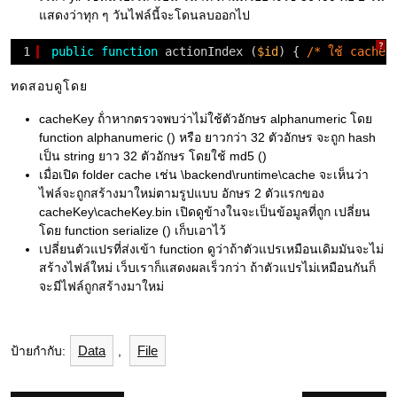
แสดงว่าทุก ๆ วันไฟล์นี้จะโดนลบออกไป
?
1
public
function
actionIndex (
$id
) { 
/* ใช้ cache ต
ทดสอบดูโดย
cacheKey ถ้่าหากตรวจพบว่าไม่ใช้ตัวอักษร alphanumeric โดย
function alphanumeric () หรือ ยาวกว่า 32 ตัวอักษร จะถูก hash
เป็น string ยาว 32 ตัวอักษร โดยใช้ md5 ()
เมื่อเปิด folder cache เช่น \backend\runtime\cache จะเห็นว่า
ไฟล์จะถูกสร้างมาใหม่ตามรูปแบบ อักษร 2 ตัวแรกของ
cacheKey\cacheKey.bin เปิดดูข้างในจะเป็นข้อมูลที่ถูก เปลี่ยน
โดย function serialize () เก็บเอาไว้
เปลี่ยนตัวแปรที่ส่งเข้า function ดูว่าถ้าตัวแปรเหมือนเดิมมันจะไม่
สร้างไฟล์ใหม่ เว็บเราก็แสดงผลเร็วกว่า ถ้าตัวแปรไม่เหมือนกันก็
จะมีไฟล์ถูกสร้างมาใหม่
Data
File
ป้ายกำกับ:
,