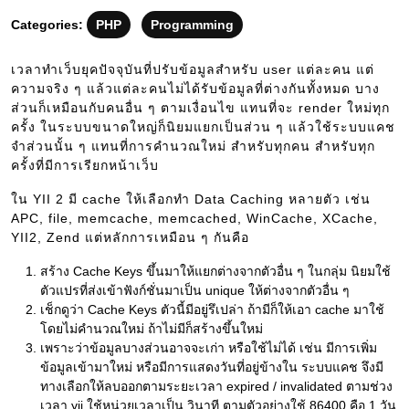
29
Categories:
PHP
Programming
เวลาทำเว็บยุคปัจจุบันที่ปรับข้อมูลสำหรับ user แต่ละคน แต่
ความจริง ๆ แล้วแต่ละคนไม่ได้รับข้อมูลที่ต่างกันทั้งหมด บาง
ส่วนก็เหมือนกับคนอื่น ๆ ตามเงื่อนไข แทนที่จะ render ใหม่ทุก
ครั้ง ในระบบขนาดใหญ่ก็นิยมแยกเป็นส่วน ๆ แล้วใช้ระบบแคช
จำส่วนนั้น ๆ แทนที่การคำนวณใหม่ สำหรับทุกคน สำหรับทุก
ครั้งที่มีการเรียกหน้าเว็บ
ใน YII 2 มี cache ให้เลือกทำ Data Caching หลายตัว เช่น
APC, file, memcache, memcached, WinCache, XCache,
YII2, Zend แต่หลักการเหมือน ๆ กันคือ
สร้าง Cache Keys ขึ้นมาให้แยกต่างจากตัวอื่น ๆ ในกลุ่ม นิยมใช้
ตัวแปรที่ส่งเข้าฟังก์ชั่นมาเป็น unique ให้ต่างจากตัวอื่น ๆ
เช็กดูว่า Cache Keys ตัวนี้มีอยู่รึเปล่า ถ้ามีก็ให้เอา cache มาใช้
โดยไม่คำนวณใหม่ ถ้าไม่มีก็สร้างขึ้นใหม่
เพราะว่าข้อมูลบางส่วนอาจจะเก่า หรือใช้ไม่ได้ เช่น มีการเพิ่ม
ข้อมูลเข้ามาใหม่ หรือมีการแสดงวันที่อยู่ข้างใน ระบบแคช จึงมี
ทางเลือกให้ลบออกตามระยะเวลา expired / invalidated ตามช่วง
เวลา yii ใช้หน่วยเวลาเป็น วินาที ตามตัวอย่างใช้ 86400 คือ 1 วัน