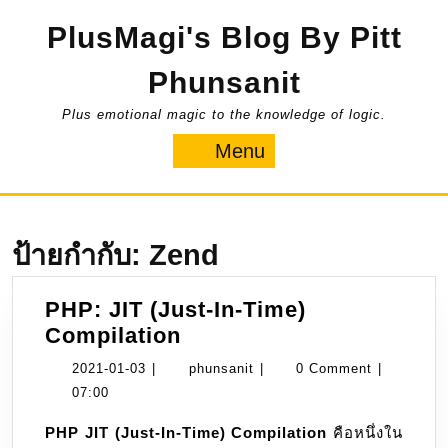
Skip
PlusMagi's Blog By Pitt
to
content
Phunsanit
Plus emotional magic to the knowledge of logic.
Menu
Menu
ป้ายกำกับ:
Zend
PHP: JIT (Just-In-Time)
PHP:
Compilation
JIT
2021-
phunsanit
2021-01-03
|
phunsanit
|
0 Comment
|
(Just-
01-
07:00
In-
03
PHP JIT (Just-In-Time) Compilation
คือหนึ่งใน
Time)