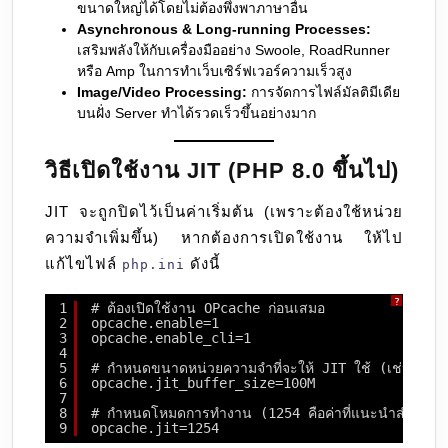
ขนาดใหญ่ได้โดยไม่ต้องพึ่งพาภาษาอื่น
Asynchronous & Long-running Processes:
เสริมพลังให้กับเครื่องมืออย่าง Swoole, RoadRunner
หรือ Amp ในการทำเว็บเซิร์ฟเวอร์ความเร็วสูง
Image/Video Processing:
การจัดการไฟล์มัลติมีเดีย
บนฝั่ง Server ทำได้รวดเร็วขึ้นอย่างมาก
วิธีเปิดใช้งาน JIT (PHP 8.0 ขึ้นไป)
JIT จะถูกปิดไว้เป็นค่าเริ่มต้น (เพราะต้องใช้หน่วย
ความจำเพิ่มขึ้น) หากต้องการเปิดใช้งาน ให้ไป
แก้ไขไฟล์
ดังนี้
php.ini
?
1
# ต้องเปิดใช้งาน OPcache ก่อนเสมอ
2
opcache.enable=1
3
opcache.enable_cli=1
4
5
# กำหนดขนาดหน่วยความจำที่จะให้ JIT ใช้ (เช่น 10
6
opcache.jit_buffer_size=100M
7
8
# กำหนดโหมดการทำงาน (1254 คือค่าที่แนะนำสำหรับ
9
opcache.jit=1254