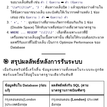
ขอบวงเล็บทันที เช่น
➡️
คำ ( ข้อความ
คำ (ข้อความ
: ค้นหาวงเล็บปิด
แล้วยุบช่องว่างด้านใน
'\\s*\\)\\s*', ') '
)
ให้ข้อความมาชนวงเล็บ และบังคับให้เว้นวรรคด้านหลัง 1 ช่อง
เสมอ เช่น
➡️
ข้อความ ) คำ
ข้อความ) คำ
: ยุบช่องว่างที่อาจจะเกิดการซ้อนกันเกิน 1 ช่อง
' +', ' '
(Double Space) ให้กลับมาเหลือช่องว่างเดี่ยวตามมาตรฐาน
: เลือกดึงเฉพาะแถวที่มี
WHERE ... REGEXP '\\(|\\)'
เครื่องหมายวงเล็บอยู่ในเนื้อหาเท่านั้น เพื่อไม่ให้ระบบต้องประมวล
ผลฟรีกับแถวที่ไม่มีวงเล็บ เป็นการ Optimize Performance ของ
Database
🎯 สรุปผลลัพธ์หลังการรันระบบ
เมื่อรันสคริปต์นี้เสร็จสิ้น ข้อมูลบทความทั้งหมดในระบบจะถูกจัด
ฟอร์แมตใหม่ให้อยู่ในมาตรฐานเดียวกันทันที
ข้อมูลดิบใน Database (ก่อน
ผลลัพธ์หลังรัน SQL (ตาม
แก้)
มาตรฐานราชบัณฑิตฯ)
กรุงลอนดอน(London
กรุงลอนดอน
(London)
ประเทศ
)ประเทศอังกฤษ
อังกฤษ