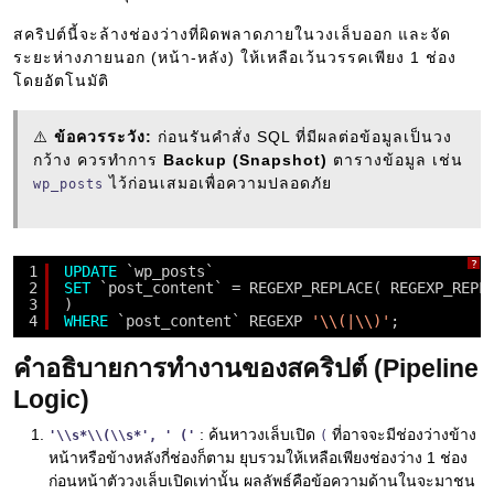
สคริปต์นี้จะล้างช่องว่างที่ผิดพลาดภายในวงเล็บออก และจัด
ระยะห่างภายนอก (หน้า-หลัง) ให้เหลือเว้นวรรคเพียง 1 ช่อง
โดยอัตโนมัติ
⚠️
ข้อควรระวัง:
ก่อนรันคำสั่ง SQL ที่มีผลต่อข้อมูลเป็นวง
กว้าง ควรทำการ
Backup (Snapshot)
ตารางข้อมูล เช่น
ไว้ก่อนเสมอเพื่อความปลอดภัย
wp_posts
?
1
UPDATE
`wp_posts`
2
SET
`post_content` = REGEXP_REPLACE( REGEXP_REPL
3
)
4
WHERE
`post_content` REGEXP 
'\\(|\\)'
;
คำอธิบายการทำงานของสคริปต์ (Pipeline
Logic)
: ค้นหาวงเล็บเปิด
ที่อาจจะมีช่องว่างข้าง
'\\s*\\(\\s*', ' ('
(
หน้าหรือข้างหลังกี่ช่องก็ตาม ยุบรวมให้เหลือเพียงช่องว่าง 1 ช่อง
ก่อนหน้าตัววงเล็บเปิดเท่านั้น ผลลัพธ์คือข้อความด้านในจะมาชน