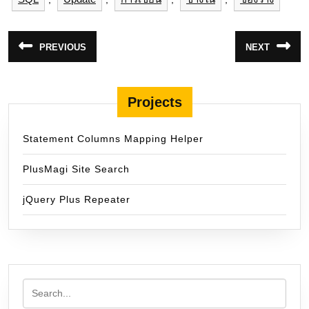
แนะแนว
PREVIOUS
NEXT
Previous
Next
เรื่อง
post:
post:
Projects
Statement Columns Mapping Helper
PlusMagi Site Search
jQuery Plus Repeater