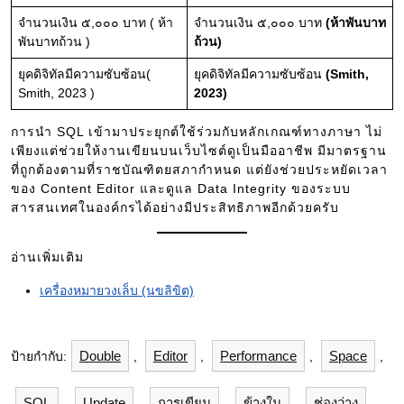
จำนวนเงิน ๕,๐๐๐ บาท ( ห้า
จำนวนเงิน ๕,๐๐๐ บาท
(ห้าพันบาท
พันบาทถ้วน )
ถ้วน)
ยุคดิจิทัลมีความซับซ้อน(
ยุคดิจิทัลมีความซับซ้อน
(Smith,
Smith, 2023 )
2023)
การนำ SQL เข้ามาประยุกต์ใช้ร่วมกับหลักเกณฑ์ทางภาษา ไม่
เพียงแต่ช่วยให้งานเขียนบนเว็บไซต์ดูเป็นมืออาชีพ มีมาตรฐาน
ที่ถูกต้องตามที่ราชบัณฑิตยสภากำหนด แต่ยังช่วยประหยัดเวลา
ของ Content Editor และดูแล Data Integrity ของระบบ
สารสนเทศในองค์กรได้อย่างมีประสิทธิภาพอีกด้วยครับ
อ่านเพิ่มเติม
เครื่องหมายวงเล็บ (นขลิขิต)
Double
Editor
Performance
Space
ป้ายกำกับ:
,
,
,
,
SQL
Update
การเขียน
ข้างใน
ช่องว่าง
,
,
,
,