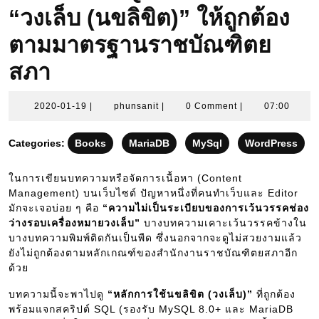
“วงเล็บ (นขลิขิต)” ให้ถูกต้อง
ตามมาตรฐานราชบัณฑิตย
สภา
2020-
phunsanit
2020-01-19
|
phunsanit
|
0 Comment
|
07:00
01-
19
Categories:
Books
MariaDB
MySql
WordPress
ในการเขียนบทความหรือจัดการเนื้อหา (Content
Management) บนเว็บไซต์ ปัญหาหนึ่งที่คนทำเว็บและ Editor
มักจะเจอบ่อย ๆ คือ
“ความไม่เป็นระเบียบของการเว้นวรรคช่อง
ว่างรอบเครื่องหมายวงเล็บ”
บางบทความเคาะเว้นวรรคข้างใน
บางบทความพิมพ์ติดกันเป็นพืด ซึ่งนอกจากจะดูไม่สวยงามแล้ว
ยังไม่ถูกต้องตามหลักเกณฑ์ของสำนักงานราชบัณฑิตยสภาอีก
ด้วย
บทความนี้จะพาไปดู
“หลักการใช้นขลิขิต (วงเล็บ)”
ที่ถูกต้อง
พร้อมแจกสคริปต์ SQL (รองรับ MySQL 8.0+ และ MariaDB