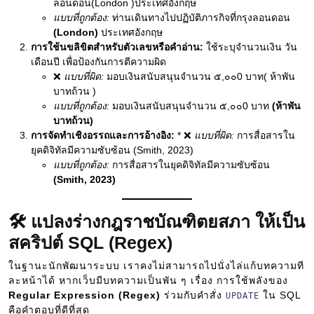
ลอนดอน(London )ประเทศอังกฤษ
แบบที่ถูกต้อง:
ท่านเดินทางไปปฏิบัติภารกิจที่กรุงลอนดอน
(London)
ประเทศอังกฤษ
การใช้นขลิขิตสำหรับตัวเลขหรือคำอ่าน:
ใช้ระบุจำนวนเงิน วัน
เดือนปี เพื่อป้องกันการตีความผิด
❌
แบบที่ผิด:
มอบเงินสนับสนุนจำนวน ๕,๐๐0 บาท( ห้าพัน
บาทถ้วน )
แบบที่ถูกต้อง:
มอบเงินสนับสนุนจำนวน ๕,๐๐0 บาท
(ห้าพัน
บาทถ้วน)
การจัดทำเชิงอรรถและการอ้างอิง:
* ❌
แบบที่ผิด:
การสื่อสารใน
ยุคดิจิทัลมีความซับซ้อน (Smith, 2023)
แบบที่ถูกต้อง:
การสื่อสารในยุคดิจิทัลมีความซับซ้อน
(Smith, 2023)
🛠️ แปลงร่างกฎราชบัณฑิตยสภา ให้เป็น
สคริปต์ SQL (Regex)
ในฐานะนักพัฒนาระบบ เราคงไม่สามารถไปนั่งไล่แก้บทความที
ละหน้าได้ หากเว็บมีบทความเป็นพัน ๆ เรื่อง การใช้พลังของ
Regular Expression (Regex)
ร่วมกับคำสั่ง
ใน SQL
UPDATE
คือคำตอบที่ดีที่สุด