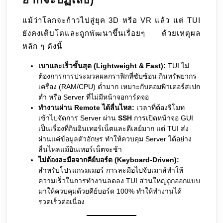
แม้ว่าโลกจะก้าวไปสู่ยุค 3D หรือ VR แล้ว แต่ TUI
ยังคงเติบโตและถูกพัฒนาขึ้นเรื่อยๆ ด้วยเหตุผล
หลัก ๆ ดังนี้
เบาและเร็วขั้นสุด (Lightweight & Fast):
TUI ไม่
ต้องการการประมวลผลกราฟิกที่ซับซ้อน กินทรัพยากร
เครื่อง (RAM/CPU) ต่ำมาก เหมาะกับคอมพิวเตอร์สเปก
ต่ำ หรือ Server ที่ไม่มีหน้าจอการ์ดจอ
ทำงานผ่าน Remote ได้ลื่นไหล:
เวลาที่ต้องรีโมท
เข้าไปจัดการ Server ผ่าน
SSH
การเปิดหน้าจอ GUI
เป็นเรื่องที่กินอินเทอร์เน็ตและดีเลย์มาก แต่ TUI ส่ง
ผ่านแค่ข้อมูลตัวอักษร ทำให้ควบคุม Server ได้อย่าง
ลื่นไหลแม้อินเทอร์เน็ตจะช้า
ไม่ต้องละมือจากคีย์บอร์ด (Keyboard-Driven):
สำหรับโปรแกรมเมอร์ การละมือไปจับเมาส์ทำให้
ความเร็วในการทำงานลดลง TUI ส่วนใหญ่ถูกออกแบบ
มาให้ควบคุมด้วยคีย์บอร์ด 100% ทำให้ทำงานได้
รวดเร็วต่อเนื่อง