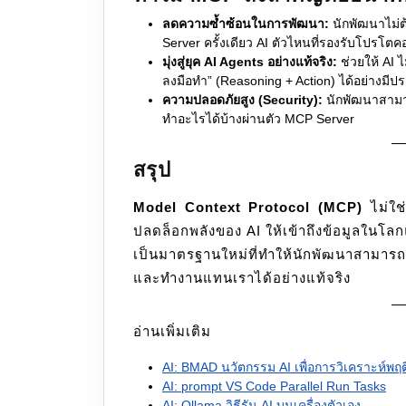
ลดความซ้ำซ้อนในการพัฒนา:
นักพัฒนาไม่ต้
Server ครั้งเดียว AI ตัวไหนที่รองรับโปรโตค
มุ่งสู่ยุค AI Agents อย่างแท้จริง:
ช่วยให้ AI 
ลงมือทำ” (Reasoning + Action) ได้อย่างมีป
ความปลอดภัยสูง (Security):
นักพัฒนาสามาร
ทำอะไรได้บ้างผ่านตัว MCP Server
สรุป
Model Context Protocol (MCP)
ไม่ใช
ปลดล็อกพลังของ AI ให้เข้าถึงข้อมูลในโลก
เป็นมาตรฐานใหม่ที่ทำให้นักพัฒนาสามารถส
และทำงานแทนเราได้อย่างแท้จริง
อ่านเพิ่มเติม
AI: BMAD นวัตกรรม AI เพื่อการวิเคราะห์พฤ
AI: prompt VS Code Parallel Run Tasks
AI: Ollama วิธีรัน AI บนเครื่องตัวเอง