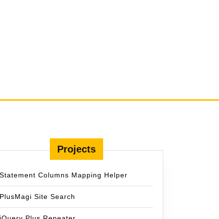
Projects
Statement Columns Mapping Helper
PlusMagi Site Search
jQuery Plus Repeater