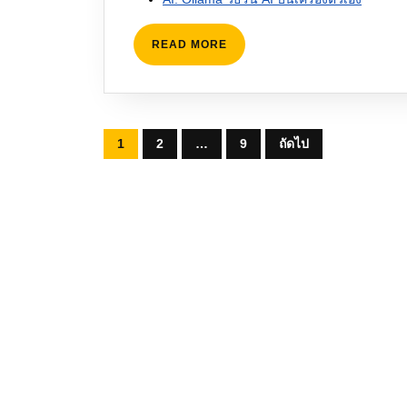
READ
READ MORE
MORE
Posts
1
2
…
9
ถัดไป
pagination