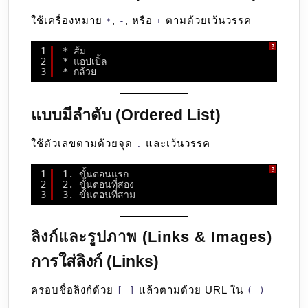
ใช้เครื่องหมาย
,
, หรือ
ตามด้วยเว้นวรรค
*
-
+
?
1
* ส้ม
2
* แอปเปิ้ล
3
* กล้วย
แบบมีลำดับ (Ordered List)
ใช้ตัวเลขตามด้วยจุด
และเว้นวรรค
.
?
1
1. ขั้นตอนแรก
2
2. ขั้นตอนที่สอง
3
3. ขั้นตอนที่สาม
ลิงก์และรูปภาพ (Links & Images)
การใส่ลิงก์ (Links)
ครอบชื่อลิงก์ด้วย
แล้วตามด้วย URL ใน
[ ]
( )