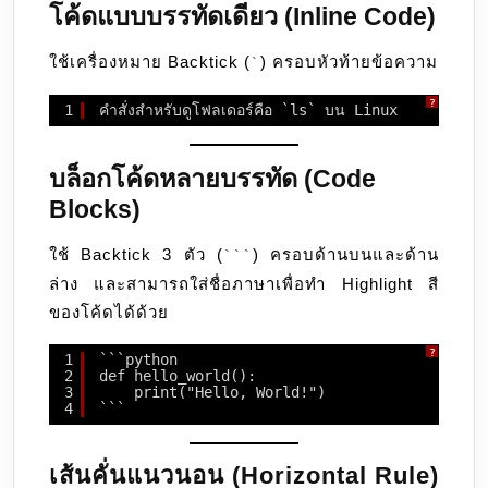
โค้ดแบบบรรทัดเดียว (Inline Code)
ใช้เครื่องหมาย Backtick (
) ครอบหัวท้ายข้อความ
`
?
1
คำสั่งสำหรับดูโฟลเดอร์คือ `ls` บน Linux
บล็อกโค้ดหลายบรรทัด (Code
Blocks)
ใช้ Backtick 3 ตัว (
) ครอบด้านบนและด้าน
```
ล่าง และสามารถใส่ชื่อภาษาเพื่อทำ Highlight สี
ของโค้ดได้ด้วย
?
1
```python
2
def hello_world():
3
print("Hello, World!")
4
```
เส้นคั่นแนวนอน (Horizontal Rule)