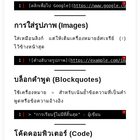
?
1
[คลิกเพื่อไป Google](
https://www.google.com
)
การใส่รูปภาพ (Images)
ใส่เหมือนลิงก์ แต่ให้เติมเครื่องหมายอัศเจรีย์ (
)
!
ไว้ข้างหน้าสุด
?
1
![คำอธิบายรูปภาพ](
https://example.com/image.j
บล็อกคำพูด (Blockquotes)
ใช้เครื่องหมาย
สำหรับเน้นย้ำข้อความที่เป็นคำ
>
พูดหรือข้อความอ้างอิง
?
1
> "การเรียนรู้ไม่มีที่สิ้นสุด" - ผู้เขียน
โค้ดคอมพิวเตอร์ (Code)