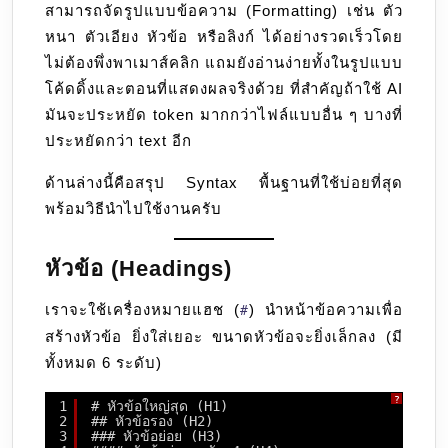
สามารถจัดรูปแบบข้อความ (Formatting) เช่น ตัว
หนา ตัวเอียง หัวข้อ หรือลิงก์ ได้อย่างรวดเร็วโดย
ไม่ต้องพึ่งพาเมาส์คลิก แถมยังอ่านง่ายทั้งในรูปแบบ
โค้ดดิ้งและตอนที่แสดงผลจริงด้วย ที่สำคัญถ้าใช้ AI
มันจะประหยัด token มากกว่าไฟล์แบบอื่น ๆ บางที่
ประหยัดกว่า text อีก
ด้านล่างนี้คือสรุป Syntax พื้นฐานที่ใช้บ่อยที่สุด
พร้อมวิธีนำไปใช้งานครับ
หัวข้อ (Headings)
เราจะใช้เครื่องหมายแฮช (
) นำหน้าข้อความเพื่อ
#
สร้างหัวข้อ ยิ่งใส่เยอะ ขนาดหัวข้อจะยิ่งเล็กลง (มี
ทั้งหมด 6 ระดับ)
?
1
# หัวข้อใหญ่สุด (H1)
2
## หัวข้อรอง (H2)
3
### หัวข้อย่อย (H3)