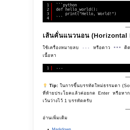
1
```python
2
def hello_world():
3
print("Hello, World!")
4
```
เส้นคั่นแนวนอน (Horizontal
ใช้เครื่องหมายลบ
หรือดาว
ติดก
---
***
เนื้อหา
1
---
Tip:
ในการขึ้นบรรทัดใหม่ธรรมดา (So
ที่ท้ายประโยคแล้วค่อยกด Enter หรือหาก
เว้นว่างไว้ 1 บรรทัดครับ
อ่านเพิ่มเติม
Markdown