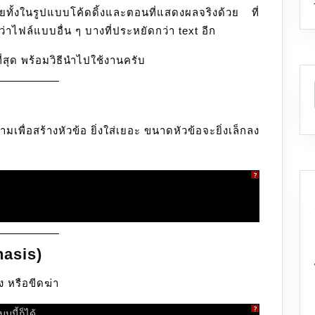
ยทั้งในรูปแบบโค้ดดิ้งและตอนที่แสดงผลจริงด้วย ที่
เถอะ
าไฟล์แบบอื่น ๆ บางที่ประหยัดกว่า text อีก
ที่สุด พร้อมวิธีนำไปใช้งานครับ
มเพื่อสร้างหัวข้อ ยิ่งใส่เยอะ ขนาดหัวข้อจะยิ่งเล็กลง
?
hasis)
ง หรือขีดฆ่า
?
บนี้ก็ได้_