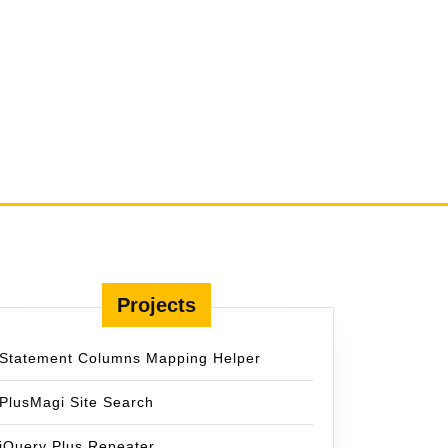
Projects
Statement Columns Mapping Helper
PlusMagi Site Search
jQuery Plus Repeater