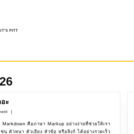
T’S PITT
26
Markdown:
ถอะ
มา
ment
|
เริ่ม
! Markdown คือภาษา Markup อย่างง่ายที่ช่วยให้เรา
เขียน
น ตัวหนา ตัวเอียง หัวข้อ หรือลิงก์ ได้อย่างรวดเร็ว
กัน