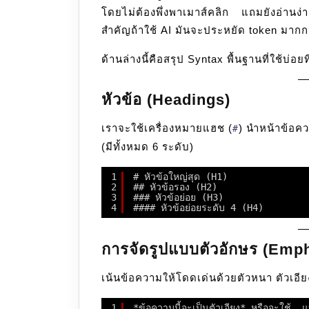
โดยไม่ต้องพึ่งพาเมาส์คลิก แถมยังอ่านง่า
สำคัญถ้าใช้ AI มันจะประหยัด token มากกว่
ด้านล่างนี้คือสรุป Syntax พื้นฐานที่ใช้บ่อย
หัวข้อ (Headings)
เราจะใช้เครื่องหมายแฮช (
) นำหน้าข้อควา
#
(มีทั้งหมด 6 ระดับ)
1
# หัวข้อใหญ่สุด (H1)
2
## หัวข้อรอง (H2)
3
### หัวข้อย่อย (H3)
4
#### หัวข้อย่อยระดับ 4 (H4)
การจัดรูปแบบตัวอักษร (Emp
เน้นข้อความให้โดดเด่นด้วยตัวหนา ตัวเอีย
1
*ข้อความนี้จะเป็นตัวเอียง* หรือจะใช้ _แบ