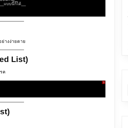
_แบบนี้ก็ได้__
อย่างง่ายดาย
ed List)
รรค
?
st)