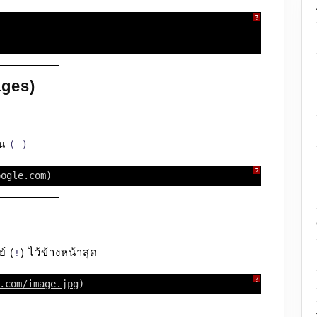
?
ages)
ใน
( )
?
oogle.com
)
์ (
) ไว้ข้างหน้าสุด
!
?
.com/image.jpg
)