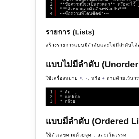
2
**ข้อความนี้จะเป็นตัวหนา** หรือจะใช้ _
3
***ตัวหนาและตัวเอียงพร้อมกัน***
4
~~ข้อความที่โดนขีดฆ่า~~
รายการ (Lists)
สร้างรายการแบบมีลำดับและไม่มีลำดับได้
แบบไม่มีลำดับ (Unorder
ใช้เครื่องหมาย
,
, หรือ
ตามด้วยเว้นว
*
-
+
1
* ส้ม
2
* แอปเปิ้ล
3
* กล้วย
แบบมีลำดับ (Ordered Li
ใช้ตัวเลขตามด้วยจุด
และเว้นวรรค
.