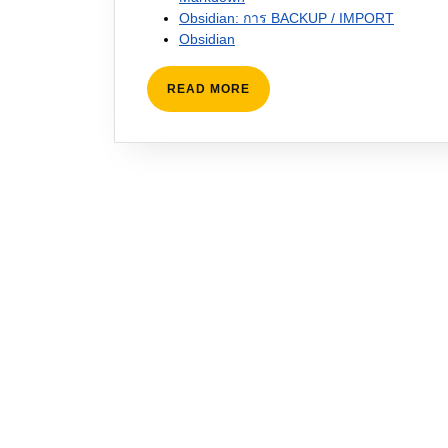
Obsidian: การ BACKUP / IMPORT
Obsidian
READ
READ MORE
MORE