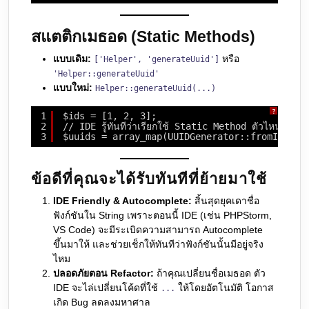
สแตติกเมธอด (Static Methods)
แบบเดิม:
หรือ
['Helper', 'generateUuid']
'Helper::generateUuid'
แบบใหม่:
Helper::generateUuid(...)
?
1
$ids = [1, 2, 3];
2
// IDE รู้ทันทีว่าเรียกใช้ Static Method ตัวไหน
3
$uuids = array_map(UUIDGenerator::fromId(...
ข้อดีที่คุณจะได้รับทันทีที่ย้ายมาใช้
IDE Friendly & Autocomplete:
สิ้นสุดยุคเดาชื่อ
ฟังก์ชันใน String เพราะตอนนี้ IDE (เช่น PHPStorm,
VS Code) จะมีระเบิดความสามารถ Autocomplete
ขึ้นมาให้ และช่วยเช็กให้ทันทีว่าฟังก์ชันนั้นมีอยู่จริง
ไหม
ปลอดภัยตอน Refactor:
ถ้าคุณเปลี่ยนชื่อเมธอด ตัว
IDE จะไล่เปลี่ยนโค้ดที่ใช้
ให้โดยอัตโนมัติ โอกาส
...
เกิด Bug ลดลงมหาศาล