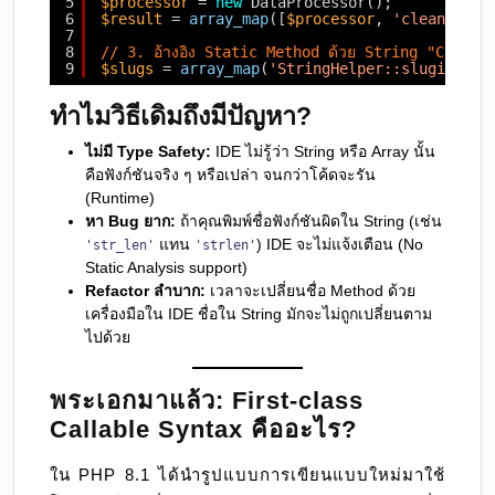
5
$processor
= 
new
DataProcessor();
6
$result
= 
array_map
([
$processor
, 
'cleanData'
7
8
// 3. อ้างอิง Static Method ด้วย String "Class:
9
$slugs
= 
array_map
(
'StringHelper::slugify'
, 
ทำไมวิธีเดิมถึงมีปัญหา?
ไม่มี Type Safety:
IDE ไม่รู้ว่า String หรือ Array นั้น
คือฟังก์ชันจริง ๆ หรือเปล่า จนกว่าโค้ดจะรัน
(Runtime)
หา Bug ยาก:
ถ้าคุณพิมพ์ชื่อฟังก์ชันผิดใน String (เช่น
แทน
) IDE จะไม่แจ้งเตือน (No
'str_len'
'strlen'
Static Analysis support)
Refactor ลำบาก:
เวลาจะเปลี่ยนชื่อ Method ด้วย
เครื่องมือใน IDE ชื่อใน String มักจะไม่ถูกเปลี่ยนตาม
ไปด้วย
พระเอกมาแล้ว: First-class
Callable Syntax คืออะไร?
ใน PHP 8.1 ได้นำรูปแบบการเขียนแบบใหม่มาใช้