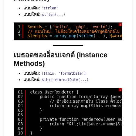
แบบเดิม:
'strlen'
แบบใหม่:
strlen(...)
?
1
$words
= [
'hello'
, 
'php'
, 
'world'
];
2
// แบบใหม่: ไม่ต้องใส่เครื่องหมายคำพูดอีกต่อไป
3
$lengths
= 
array_map
(
strlen
(...), 
$words
);
เมธอดของอ็อบเจกต์ (Instance
Methods)
แบบเดิม:
[$this, 'formatDate']
แบบใหม่:
$this->formatDate(...)
?
01
class UserRenderer {
02
public function format(array $users): a
03
// อ้างอิงเมธอดภายใน Class ตัวเองได้หล่อ
04
return array_map($this->renderRow(.
05
}
06
07
private function renderRow(User $user):
08
return "&lt;li>{$user->name}&lt;/li
09
}
10
}