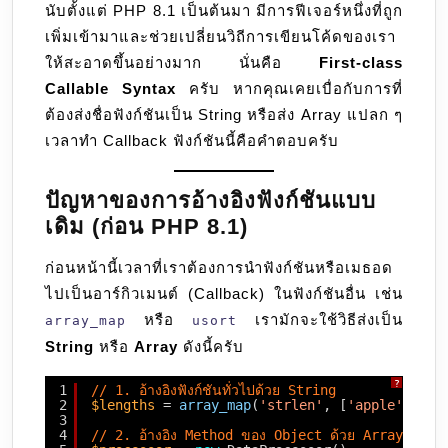
นับตั้งแต่ PHP 8.1 เป็นต้นมา มีการฟีเจอร์หนึ่งที่ถูก
Syntax
เพิ่มเข้ามาและช่วยเปลี่ยนวิถีการเขียนโค้ดของเรา
วิธี
ให้สะอาดขึ้นอย่างมาก นั่นคือ
First-class
อ้างอิง
Callable Syntax
ครับ หากคุณเคยเบื่อกับการที่
ฟังก์ชัน
ต้องส่งชื่อฟังก์ชันเป็น String หรือส่ง Array แปลก ๆ
แบบ
เวลาทำ Callback ฟังก์ชันนี้คือคำตอบครับ
โม
เดิร์น
ปัญหาของการอ้างอิงฟังก์ชันแบบ
เดิม (ก่อน PHP 8.1)
ก่อนหน้านี้เวลาที่เราต้องการนำฟังก์ชันหรือเมธอด
ไปเป็นอาร์กิวเมนต์ (Callback) ในฟังก์ชันอื่น เช่น
หรือ
เรามักจะใช้วิธีส่งเป็น
array_map
usort
String
หรือ
Array
ดังนี้ครับ
?
1
// 1. อ้างอิงฟังก์ชันทั่วไปด้วย String
2
$lengths
= 
array_map
(
'strlen'
, [
'apple'
, 
'ba
3
4
// 2. อ้างอิง Method ของ Object ด้วย Array [$o