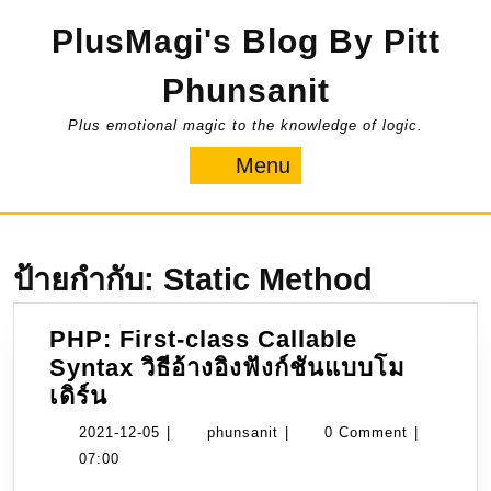
Skip
PlusMagi's Blog By Pitt
to
content
Phunsanit
Plus emotional magic to the knowledge of logic.
Menu
Menu
ป้ายกำกับ:
Static Method
PHP: First-class Callable
Syntax วิธีอ้างอิงฟังก์ชันแบบโม
PHP:
เดิร์น
First-
2021-
phunsanit
2021-12-05
|
phunsanit
|
0 Comment
|
class
12-
07:00
Callable
05