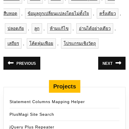
สืบทอด
ข้อมูลถูกเปลี่ยนแปลงโดยไม่ตั้งใจ
ครั้งเดียว
,
,
,
ปลอดภัย
ลูก
ห้ามแก้ไข
อ่านได้อย่างเดียว
,
,
,
,
เสถียร
โค้ดฟุ่มเฟือย
โปรแกรมเชิงวัตถุ
,
,
แนะแนว
PREVIOUS
NEXT
Previous
Next
เรื่อง
post:
post:
Projects
Statement Columns Mapping Helper
PlusMagi Site Search
jQuery Plus Repeater