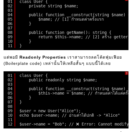
01
class User {
02
private string $name;
03
04
public function __construct(string $name) {
05
$name; // [1] กำหนดค่าครั้งแรก
06
}
07
08
public function getName(): string {
09
return $this->name; // [2] สร้าง getter เพื่อ
10
}
11
}
แต่พอมี
Readonly Properties
เราสามารถลดโค้ดฟุ่มเฟือย
(Boilerplate code) เหล่านั้นให้เหลือสั้นๆ แบบนี้ได้เลย
?
01
class User {
02
public readonly string $name;
03
04
public function __construct(string $name) {
05
$this->name = $name; // กำหนดค่าได้แค่ครั้งเดีย
06
}
07
}
08
09
$user = new User("Alice");
10
echo $user->name; // อ่านค่าได้ปกติ -> "Alice"
11
12
$user->name = "Bob"; // ❌ Error: Cannot modify 