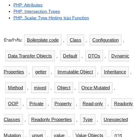
PHP: Attributes
PHP: Intersection Types
PHP: Scalar Type Hinting ของ Function
Boilerplate code
Class
Configuration
ป้ายกำกับ:
,
,
,
Data Transfer Objects
Default
DTOs
Dynamic
,
,
,
Properties
getter
Immutable Object
Inheritance
,
,
,
,
Method
mixed
Object
Once Mutated
,
,
,
,
OOP
Private
Property
Read-only
Readonly
,
,
,
,
Classes
Readonly Properties
Type
Unexpected
,
,
,
Mutation
unset
value
Value Objects
การ
,
,
,
,