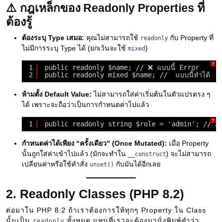
⚠️ กฎเหล็กของ Readonly Properties ที่
ต้องรู้
ต้องระบุ Type เสมอ:
คุณไม่สามารถใช้
กับ Property ที่
readonly
ไม่มีการระบุ Type ได้ (ยกเว้นจะใช้
)
mixed
?
1
public readonly $name; // ❌ แบบนี้ Error
2
public readonly mixed $name; //  แบบนี้ทำได้
ห้ามตั้ง Default Value:
ไม่สามารถใส่ค่าเริ่มต้นในตัวแปรตรง ๆ
ได้ เพราะจะถือว่าเป็นการกำหนดค่าไปแล้ว
?
1
public readonly string $role = 'admin'; // ❌
กำหนดค่าได้เพียง “ครั้งเดียว” (Once Mutated):
เมื่อ Property
นั้นถูกใส่ค่าเข้าไปแล้ว (มักจะทำใน
) จะไม่สามารถ
__construct
เปลี่ยนค่าหรือใช้คำสั่ง
กับมันได้อีกเลย
unset()
2. Readonly Classes (PHP 8.2)
ต่อมาใน PHP 8.2 ถ้าเราต้องการให้ทุกๆ Property ใน Class
นั้นเป็น
ทั้งหมด แทนที่เราจะต้องมานั่งพิมพ์คำว่า
readonly