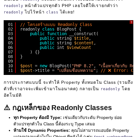
หน้าตัวแปรทุกตัว PHP เลยใจดีให้เรายกคำว่า
readonly
ไปไว้หน้า
ได้เลย!
readonly
class
?
01
// โครงสร้างแบบ Readonly Class
02
readonly 
class
BlogPost {
03
public
function
__construct(
04
public
string 
$title
,
05
public
string 
$content
,
06
public
int 
$viewCount
07
) {}
08
}
09
10
$post
= 
new
BlogPost(
"PHP 8.2"
, 
"เนื้อหาเกี่ยวกับ 
11
$post
->title = 
"เปลี่ยนชื่อบทความ"
; 
// ❌ Error: Ca
การประกาศแบบนี้ จะทำให้ Property ทั้งหมดใน Class (รวมถึง
ตัวที่เราอาจจะเพิ่มเข้ามาในอนาคต) กลายเป็น
โดย
readonly
อัตโนมัติ
⚠️ กฎเหล็กของ Readonly Classes
ทุก Property ต้องมี Type:
เช่นเดียวกับระดับ Property ย่อย
ตัวแปรทุกตัวใน Class นี้ต้องระบุ Type เสมอ
ห้ามใช้ Dynamic Properties:
คุณไม่สามารถแอบยัด Property
แปลกปลอมเข้าไปใน Object ทีหลังได้ (เช่น