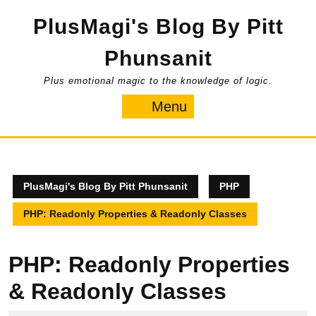
Skip
PlusMagi's Blog By Pitt
to
content
Phunsanit
Plus emotional magic to the knowledge of logic.
Menu
Menu
PlusMagi's Blog By Pitt Phunsanit
PHP
PHP: Readonly Properties & Readonly Classes
PHP: Readonly Properties
& Readonly Classes