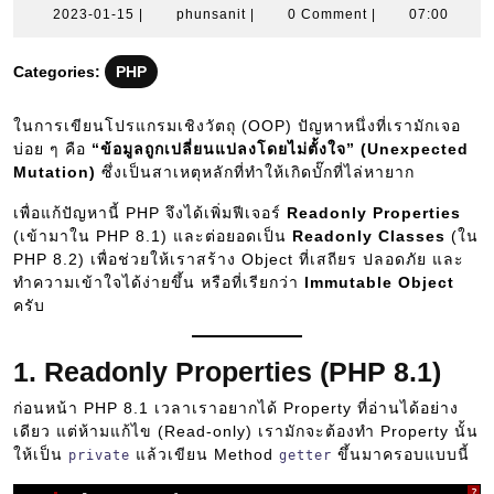
2023-
phunsanit
2023-01-15
|
phunsanit
|
0 Comment
|
07:00
01-
15
Categories:
PHP
ในการเขียนโปรแกรมเชิงวัตถุ (OOP) ปัญหาหนึ่งที่เรามักเจอ
บ่อย ๆ คือ
“ข้อมูลถูกเปลี่ยนแปลงโดยไม่ตั้งใจ” (Unexpected
Mutation)
ซึ่งเป็นสาเหตุหลักที่ทำให้เกิดบั๊กที่ไล่หายาก
เพื่อแก้ปัญหานี้ PHP จึงได้เพิ่มฟีเจอร์
Readonly Properties
(เข้ามาใน PHP 8.1) และต่อยอดเป็น
Readonly Classes
(ใน
PHP 8.2) เพื่อช่วยให้เราสร้าง Object ที่เสถียร ปลอดภัย และ
ทำความเข้าใจได้ง่ายขึ้น หรือที่เรียกว่า
Immutable Object
ครับ
1. Readonly Properties (PHP 8.1)
ก่อนหน้า PHP 8.1 เวลาเราอยากได้ Property ที่อ่านได้อย่าง
เดียว แต่ห้ามแก้ไข (Read-only) เรามักจะต้องทำ Property นั้น
ให้เป็น
แล้วเขียน Method
ขึ้นมาครอบแบบนี้
private
getter
?