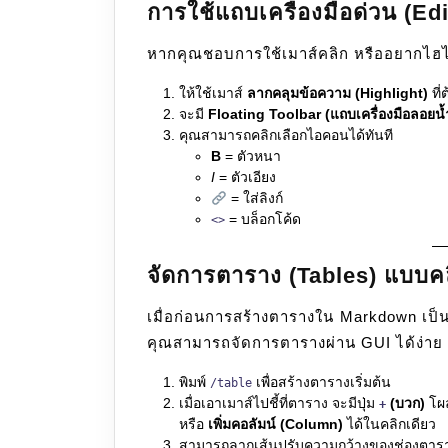
การใช้แถบเครื่องมือด่วน (Ed
หากคุณชอบการใช้เมาส์คลิก หรืออยากไฮไลต
ให้ใช้เมาส์
ลากคลุมข้อความ (Highlight)
ที่
จะมี
Floating Toolbar (แถบเครื่องมือลอยน้
คุณสามารถคลิกเลือกไอคอนได้ทันที
B
= ตัวหนา
I
= ตัวเอียง
= ใส่ลิงก์
= บล็อกโค้ด
<>
จัดการตาราง (Tables) แบบคล
เมื่อก่อนการสร้างตารางใน Markdown เป็นเ
คุณสามารถจัดการตารางผ่าน GUI ได้ง่าย
พิมพ์
เพื่อสร้างตารางเริ่มต้น
/table
เมื่อเอาเมาส์ไปชี้ที่ตาราง จะมีปุ่ม
(บวก)
โผล
+
หรือ
เพิ่มคอลัมน์ (Column)
ได้ในคลิกเดียว
สามารถลากเส้นปรับความกว้างของช่องตารา