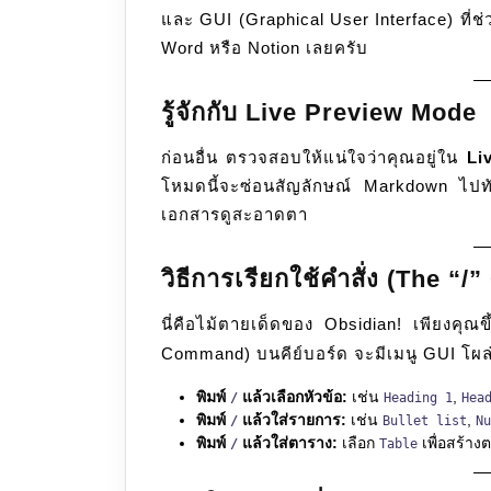
และ GUI (Graphical User Interface) ที่ช
Word หรือ Notion เลยครับ
รู้จักกับ Live Preview Mode
ก่อนอื่น ตรวจสอบให้แน่ใจว่าคุณอยู่ใน
Li
โหมดนี้จะซ่อนสัญลักษณ์ Markdown ไปทันท
เอกสารดูสะอาดตา
วิธีการเรียกใช้คำสั่ง (The 
นี่คือไม้ตายเด็ดของ Obsidian! เพียงคุณ
Command) บนคีย์บอร์ด จะมีเมนู GUI โผล่ข
พิมพ์
แล้วเลือกหัวข้อ:
เช่น
,
/
Heading 1
Hea
พิมพ์
แล้วใส่รายการ:
เช่น
,
/
Bullet list
Nu
พิมพ์
แล้วใส่ตาราง:
เลือก
เพื่อสร้าง
/
Table