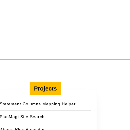
Projects
Statement Columns Mapping Helper
PlusMagi Site Search
jQuery Plus Repeater