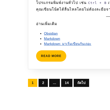
โปรแกรมพิมพ์งานทั่วไป เช่น
เ
Ctrl + B
คุณเขียนโน้ตได้ลื่นไหลโดยไม่ต้องละมือจา
อ่านเพิ่มเติม
Obsidian
Markdown
Markdown: มาเริ่มเขียนกันเถอะ
READ
READ MORE
MORE
Posts
1
2
…
14
ถัดไป
pagination