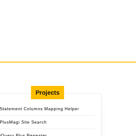
Projects
d
Statement Columns Mapping Helper
PlusMagi Site Search
jQuery Plus Repeater