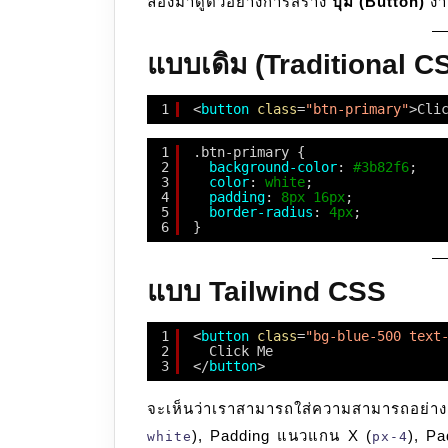
ลองมาดูตัวอย่างการสร้าง
ปุ่ม (Button)
ง่า
แบบเดิม (Traditional C
1
<
button
class
=
"btn-primary"
>Cli
1
.btn-primary {
2
background-color
: 
#3b82f6
;
3
color
: 
white
;
4
padding
: 
8px
16px
;
5
border-radius
: 
4px
;
6
}
แบบ Tailwind CSS
1
<
button
class
=
"bg-blue-500 text
2
Click Me
3
</
button
>
จะเห็นว่าเราสามารถใส่ความสามารถอย่าง
), Padding แนวแกน X (
), P
white
px-4