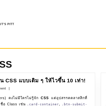
T’S PITT
CSS
Tailwin
น CSS แบบเดิม ๆ ให้ไวขึ้น 10 เท่า!
CSS:
ment
|
ปฏิวัติ
rs) คงไม่มีใครไม่รู้จัก
CSS
แต่อุปสรรคคลาสสิกที่
การ
ดชื่อ Class เช่น
,
เขียน
.card-container
.btn-submit-