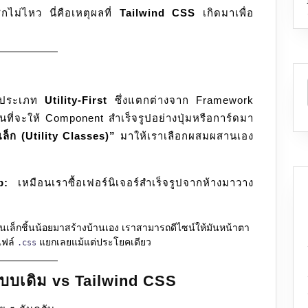
CSS
ไม่ไหว นี่คือเหตุผลที่
Tailwind CSS
เกิดมาเพื่อ
แบบ
เดิม
ๆ
ให้
 ประเภท
Utility-First
ซึ่งแตกต่างจาก Framework
ไว
ที่จะให้ Component สำเร็จรูปอย่างปุ่มหรือการ์ดมา
ขึ้น
ล็ก (Utility Classes)”
มาให้เราเลือกผสมผสานเอง
10
เท่า!
p:
เหมือนเราซื้อเฟอร์นิเจอร์สำเร็จรูปจากห้างมาวาง
้นเล็กชิ้นน้อยมาสร้างบ้านเอง เราสามารถดีไซน์ให้มันหน้าตา
ไฟล์
แยกเลยแม้แต่ประโยคเดียว
.css
บบเดิม vs Tailwind CSS