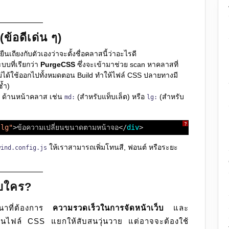
ข้อดีเด่น ๆ)
เถียงกับตัวเองว่าจะตั้งชื่อคลาสนี้ว่าอะไรดี
บบที่เรียกว่า
PurgeCSS
ซึ่งจะเข้ามาช่วย scan หาคลาสที่
ไม่ได้ใช้ออกไปทั้งหมดตอน Build ทำให้ไฟล์ CSS ปลายทางมี
ซ้ำ)
ix ด้านหน้าคลาส เช่น
(สำหรับแท็บเล็ต) หรือ
(สำหรับ
md:
lg:
?
-lg"
>ข้อความเปลี่ยนขนาดตามหน้าจอ</
div
>
ให้เราสามารถเพิ่มโทนสี, ฟอนต์ หรือระยะ
wind.config.js
ับใคร?
ฒนาที่ต้องการ
ความรวดเร็วในการจัดหน้าเว็บ
และ
ยนไฟล์ CSS แยกให้สับสนวุ่นวาย แต่อาจจะต้องใช้