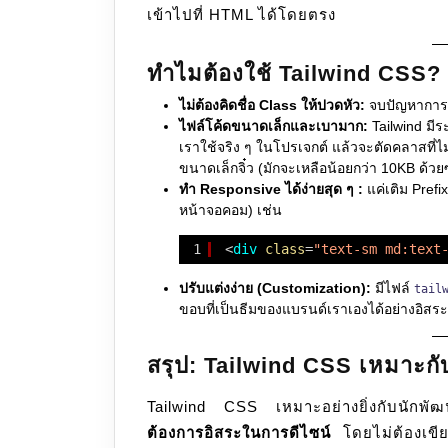
เข้าไปที่ HTML ได้โดยตรง
ทำไมต้องใช้ Tailwind CSS? (
ไม่ต้องคิดชื่อ Class ให้ปวดหัว:
จบปัญหาการยืน
ไฟล์โค้ดขนาดเล็กและเบามาก:
Tailwind มีระ
เราใช้จริง ๆ ในโปรเจกต์ แล้วจะตัดคลาสที่
ขนาดเล็กจิ๋ว (มักจะเหลือน้อยกว่า 10KB ด้วย
ทำ Responsive ได้ง่ายสุด ๆ :
แค่เติม Pref
หน้าจอคอม) เช่น
1
<
div
class
=
"text-sm md:text
ปรับแต่งง่าย (Customization):
มีไฟล์
tail
ขอบที่เป็นธีมของแบรนด์เราเองได้อย่างอิสระ
สรุป: Tailwind CSS เหมาะก
Tailwind CSS เหมาะอย่างยิ่งกับนักพั
ต้องการอิสระในการดีไซน์
โดยไม่ต้องเขี