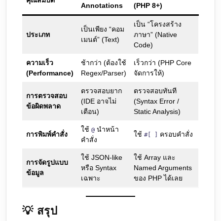
คุณสมบัติ
Annotations
(PHP 8+)
เป็น “โครงสร้าง
เป็นเพียง “คอม
ประเภท
ภาษา” (Native
เมนต์” (Text)
Code)
ความเร็ว
ช้ากว่า (ต้องใช้
เร็วกว่า (PHP Core
(Performance)
Regex/Parser)
จัดการให้)
ตรวจสอบยาก
ตรวจสอบทันที
การตรวจสอบ
(IDE อาจไม่
(Syntax Error /
ข้อผิดพลาด
เตือน)
Static Analysis)
ใช้
นำหน้า
@
การพิมพ์คำสั่ง
ใช้
ครอบคำสั่ง
#[ ]
คำสั่ง
ใช้ JSON-like
ใช้ Array และ
การจัดรูปแบบ
หรือ Syntax
Named Arguments
ข้อมูล
เฉพาะ
ของ PHP ได้เลย
💡 สรุป