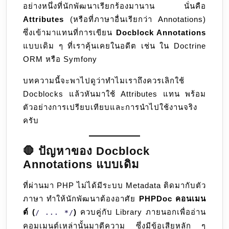
อย่างหนึ่งที่นักพัฒนาเรียกร้องมานาน นั่นคือ
การ
Attributes
(หรือที่ภาษาอื่นเรียกว่า Annotations)
เขียน
ซึ่งเข้ามาแทนที่การเขียน
Docblock Annotations
Docblo
แบบเดิม ๆ ที่เราคุ้นเคยในอดีต เช่น ใน Doctrine
Annota
ORM หรือ Symfony
บทความนี้จะพาไปดูว่าทำไมเราถึงควรเลิกใช้
Docblocks แล้วหันมาใช้ Attributes แทน พร้อม
ตัวอย่างการเปรียบเทียบและการนำไปใช้งานจริง
ครับ
🛑 ปัญหาของ Docblock
Annotations แบบเดิม
ที่ผ่านมา PHP ไม่ได้มีระบบ Metadata ติดมากับตัว
ภาษา ทำให้นักพัฒนาต้องอาศัย
PHPDoc คอนเมน
ต์ (
)
ควบคู่กับ Library ภายนอกเพื่ออ่าน
/ ... */
คอมเมนต์เหล่านั้นมาตีความ ซึ่งมีข้อเสียหลัก ๆ