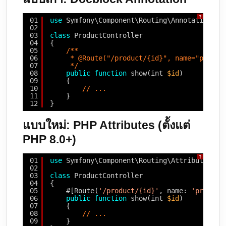
?
01
use
Symfony\Component\Routing\Annotation\Ro
02
03
class
ProductController
04
{
05
/**
06
* @Route("/product/{id}", name="produc
07
*/
08
public
function
show(int 
$id
)
09
{
10
// ...
11
}
12
}
แบบใหม่: PHP Attributes (ตั้งแต่
PHP 8.0+)
?
01
use
Symfony\Component\Routing\Attribute\Rou
02
03
class
ProductController
04
{
05
#[Route(
'/product/{id}'
, name: 
'product
06
public
function
show(int 
$id
)
07
{
08
// ...
09
}