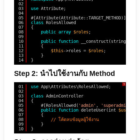
02
03
use
Attribute;
04
05
#[Attribute(Attribute::TARGET_METHOD)] 
// กำ
06
class
RolesAllowed
07
{
08
public
array
$roles
;
09
10
public
function
__construct(string ...
$
11
{
12
$this
->roles = 
$roles
;
13
}
14
}
Step 2: นำไปใช้งานกับ Method
?
01
use
App\Attributes\RolesAllowed;
02
03
class
AdminController
04
{
05
#[RolesAllowed(
'admin'
, 
'superadmin'
)]
06
public
function
deleteUser(int 
$userId
)
07
{
08
// โค้ดลบข้อมูลผู้ใช้งาน
09
}
10
}