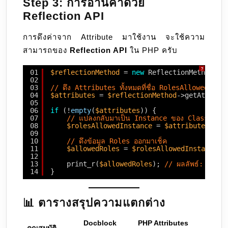
Step 3: การอ่านค่าด้วย
Reflection API
การดึงค่าจาก Attribute มาใช้งาน จะใช้ความ
สามารถของ
Reflection API
ใน PHP ครับ
?
01
$reflectionMethod
= 
new
ReflectionMethod(Ad
02
03
// ดึง Attributes ทั้งหมดที่ชื่อ RolesAllowed ออก
04
$attributes
= 
$reflectionMethod
->getAttribu
05
06
if
(!
empty
(
$attributes
)) {
07
// แปลงกลับมาเป็น Instance ของ Class Roles
08
$rolesAllowedInstance
= 
$attributes
[0]-
09
10
// ดึงข้อมูล Roles ออกมาเช็ค
11
$allowedRoles
= 
$rolesAllowedInstance
->
12
13
print_r(
$allowedRoles
); 
// ผลลัพธ์: ['ad
14
}
📊 ตารางสรุปความแตกต่าง
Docblock
PHP Attributes