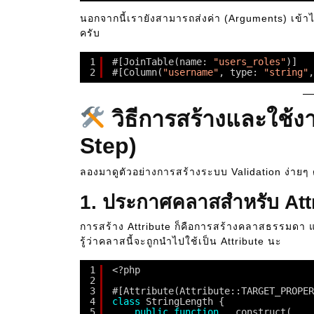
นอกจากนี้เรายังสามารถส่งค่า (Arguments) เข้าไ
ครับ
1
#[JoinTable(name: 
"users_roles"
)]
2
#[Column(
"username"
, type: 
"string"
,
วิธีการสร้างและใช้ง
Step)
ลองมาดูตัวอย่างการสร้างระบบ Validation ง่ายๆ ด
1. ประกาศคลาสสำหรับ Att
การสร้าง Attribute ก็คือการสร้างคลาสธรรมดา แ
รู้ว่าคลาสนี้จะถูกนำไปใช้เป็น Attribute นะ
1
<?php
2
3
#[Attribute(Attribute::TARGET_PROPER
4
class
StringLength {
5
public
function
__construct(