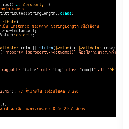
ties() 
as
$property
) {
Length ออกมา
tAttributes(StringLength::
class
);
tribute
) {
เป็น Instance ของคลาส StringLength เพื่อใช้งาน
->newInstance();
Value(
$object
);
alidator
->min || 
strlen
(
$value
) > 
$validator
->max) {
(
"Property {$property->getName()} ต้องมีความยาวระหว่าง {$va
 draggable="
false
" role="
img
" class="
emoji
" alt="
" src=
2345"
); 
// สั้นเกินไป (เงื่อนไขคือ 8-20)
(); 
rd ต้องมีความยาวระหว่าง 8 ถึง 20 ตัวอักษร