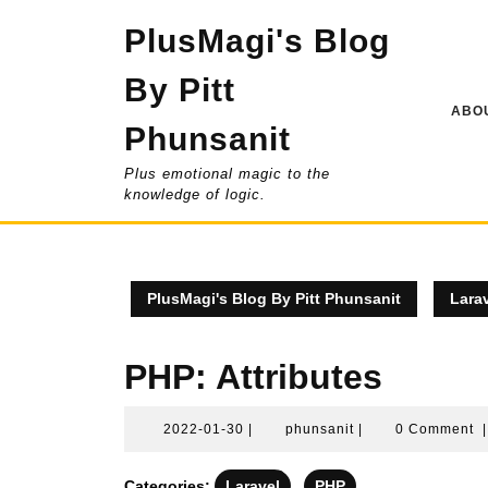
Skip
PlusMagi's Blog
to
content
By Pitt
ABOU
Phunsanit
Plus emotional magic to the
knowledge of logic.
PlusMagi's Blog By Pitt Phunsanit
Lara
PHP: Attributes
2022-
phunsanit
2022-01-30
|
phunsanit
|
0 Comment
|
01-
30
Categories:
Laravel
PHP