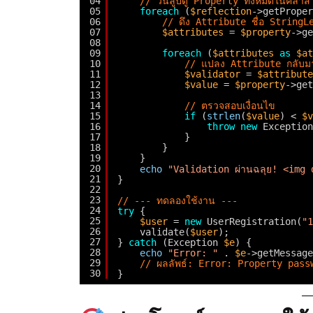
04
// วนลูปดู Property ทั้งหมดในคลาส
05
foreach
(
$reflection
->getProper
06
// ดึง Attribute ชื่อ String
07
$attributes
= 
$property
->ge
08
09
foreach
(
$attributes
as
$at
10
// แปลง Attribute กลับมา
11
$validator
= 
$attribute
12
$value
= 
$property
->get
13
14
// ตรวจสอบเงื่อนไข
15
if
(
strlen
(
$value
) < 
$v
16
throw
new
Exception
17
}
18
}
19
}
20
echo
"Validation ผ่านฉลุย! <img
21
}
22
23
// --- ทดลองใช้งาน ---
24
try
{
25
$user
= 
new
UserRegistration(
"1
26
validate(
$user
);
27
} 
catch
(Exception 
$e
) {
28
echo
"Error: "
. 
$e
->getMessage
29
// ผลลัพธ์: Error: Property passwo
30
}