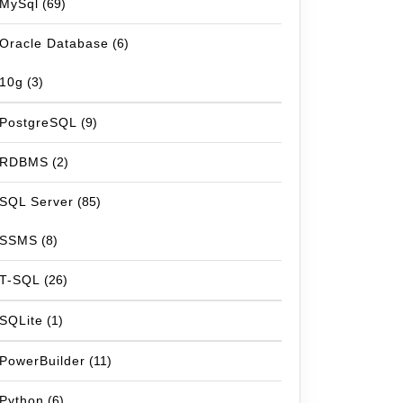
MySql
(69)
Oracle Database
(6)
10g
(3)
PostgreSQL
(9)
RDBMS
(2)
SQL Server
(85)
SSMS
(8)
T-SQL
(26)
SQLite
(1)
PowerBuilder
(11)
Python
(6)