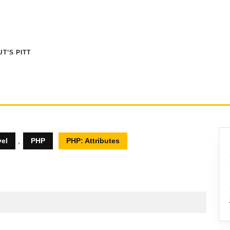
T’S PITT
vel
,
PHP
PHP: Attributes