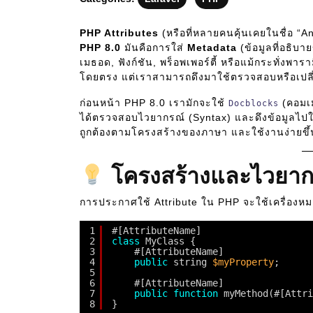
PHP Attributes
(หรือที่หลายคนคุ้นเคยในชื่อ “Ann
PHP 8.0
มันคือการใส่
Metadata
(ข้อมูลที่อธิบา
เมธอด, ฟังก์ชัน, พร็อพเพอร์ตี้ หรือแม้กระทั่งพา
โดยตรง แต่เราสามารถดึงมาใช้ตรวจสอบหรือเป
ก่อนหน้า PHP 8.0 เรามักจะใช้
(คอมเ
Docblocks
ได้ตรวจสอบไวยากรณ์ (Syntax) และดึงข้อมูลไปใช้ค
ถูกต้องตามโครงสร้างของภาษา และใช้งานง่ายขึ
โครงสร้างและไวยาก
การประกาศใช้ Attribute ใน PHP จะใช้เครื่องห
1
#[AttributeName]
2
class
MyClass {
3
#[AttributeName]
4
public
string 
$myProperty
;
5
6
#[AttributeName]
7
public
function
myMethod(#[Attri
8
}