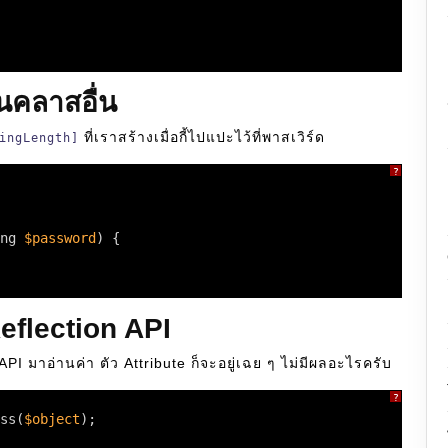
นคลาสอื่น
ที่เราสร้างเมื่อกี้ไปแปะไว้ที่พาสเวิร์ด
ingLength]
?
ng 
$password
) {
Reflection API
API มาอ่านค่า ตัว Attribute ก็จะอยู่เฉย ๆ ไม่มีผลอะไรครับ
?
ss(
$object
);