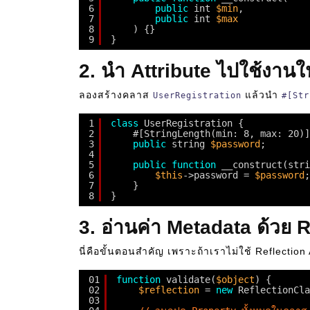
6
public
int 
$min
,
7
public
int 
$max
8
) {}
9
}
2. นำ Attribute ไปใช้งานใ
ลองสร้างคลาส
แล้วนำ
UserRegistration
#[Str
1
class
UserRegistration {
2
#[StringLength(min: 8, max: 20)]
3
public
string 
$password
;
4
5
public
function
__construct(stri
6
$this
->password = 
$password
;
7
}
8
}
3. อ่านค่า Metadata ด้วย 
นี่คือขั้นตอนสำคัญ เพราะถ้าเราไม่ใช้ Reflection 
01
function
validate(
$object
) {
02
$reflection
= 
new
ReflectionCla
03