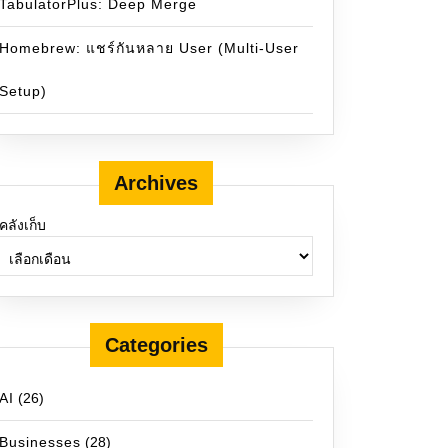
TabulatorPlus: Deep Merge
Homebrew: แชร์กันหลาย User (Multi-User
Setup)
Archives
คลังเก็บ
Categories
AI
(26)
Businesses
(28)