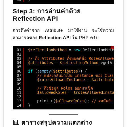
Step 3: การอ่านค่าด้วย
Reflection API
การดึงค่าจาก Attribute มาใช้งาน จะใช้ความ
สามารถของ
Reflection API
ใน PHP ครับ
?
01
$reflectionMethod
= 
new
ReflectionMethod(Ad
02
03
// ดึง Attributes ทั้งหมดที่ชื่อ RolesAllowed ออก
04
$attributes
= 
$reflectionMethod
->getAttribu
05
06
if
(!
empty
(
$attributes
)) {
07
// แปลงกลับมาเป็น Instance ของ Class Roles
08
$rolesAllowedInstance
= 
$attributes
[0]-
09
10
// ดึงข้อมูล Roles ออกมาเช็ค
11
$allowedRoles
= 
$rolesAllowedInstance
->
12
13
print_r(
$allowedRoles
); 
// ผลลัพธ์: ['ad
14
}
📊 ตารางสรุปความแตกต่าง