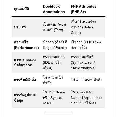
Docblock
PHP Attributes
คุณสมบัติ
Annotations
(PHP 8+)
เป็น “โครงสร้าง
เป็นเพียง “คอม
ประเภท
ภาษา” (Native
เมนต์” (Text)
Code)
ความเร็ว
ช้ากว่า (ต้องใช้
เร็วกว่า (PHP Core
(Performance)
Regex/Parser)
จัดการให้)
ตรวจสอบยาก
ตรวจสอบทันที
การตรวจสอบ
(IDE อาจไม่
(Syntax Error /
ข้อผิดพลาด
เตือน)
Static Analysis)
ใช้
นำหน้า
@
การพิมพ์คำสั่ง
ใช้
ครอบคำสั่ง
#[ ]
คำสั่ง
ใช้ JSON-like
ใช้ Array และ
การจัดรูปแบบ
หรือ Syntax
Named Arguments
ข้อมูล
เฉพาะ
ของ PHP ได้เลย