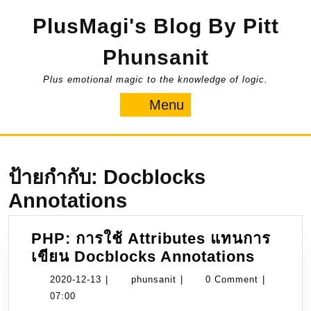
Skip
PlusMagi's Blog By Pitt
to
content
Phunsanit
Plus emotional magic to the knowledge of logic.
Menu
Menu
ป้ายกำกับ:
Docblocks
Annotations
PHP: การใช้ Attributes แทนการ
PHP:
เขียน Docblocks Annotations
การ
2020-
phunsanit
2020-12-13
|
phunsanit
|
0 Comment
|
ใช้
12-
07:00
Attribu