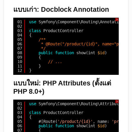
แบบเก่า: Docblock Annotation
?
01
use
Symfony\Component\Routing\Annotation\Ro
02
03
class
ProductController
04
{
05
/**
06
* @Route("/product/{id}", name="produc
07
*/
08
public
function
show(int 
$id
)
09
{
10
// ...
11
}
12
}
แบบใหม่: PHP Attributes (ตั้งแต่
PHP 8.0+)
?
01
use
Symfony\Component\Routing\Attribute\Rou
02
03
class
ProductController
04
{
05
#[Route(
'/product/{id}'
, name: 
'product
06
public
function
show(int 
$id
)
07
{