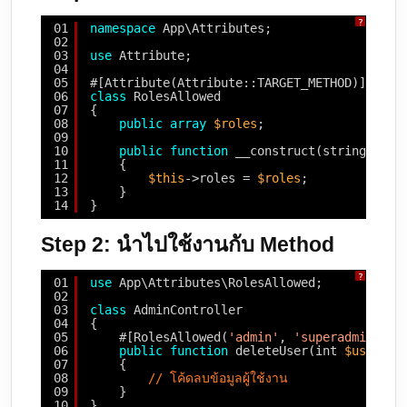
?
01
namespace
App\Attributes;
02
03
use
Attribute;
04
05
#[Attribute(Attribute::TARGET_METHOD)] 
// กำ
06
class
RolesAllowed
07
{
08
public
array
$roles
;
09
10
public
function
__construct(string ...
$
11
{
12
$this
->roles = 
$roles
;
13
}
14
}
Step 2: นำไปใช้งานกับ Method
?
01
use
App\Attributes\RolesAllowed;
02
03
class
AdminController
04
{
05
#[RolesAllowed(
'admin'
, 
'superadmin'
)]
06
public
function
deleteUser(int 
$userId
)
07
{
08
// โค้ดลบข้อมูลผู้ใช้งาน
09
}
10
}