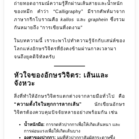
ถ่ายทอดอารมณ์ความรู้สึกผ่านเส้นสายและน้ำหนัก
ของหมึก คำว่า “Calligraphy” มีรากศัพท์มาจาก
ภาษากรีกโบราณคือ
kallos
และ
graphein
ซึ่งรวม
กันหมายถึง “การเขียนที่งดงาม”
ในบทความนี้ เราจะพาไปทำความรู้จักกับเสน่ห์ของ
โลกแห่งอักษรวิจิตรที่ยังคงข้ามผ่านกาลเวลามา
จนถึงยุคดิจิทัลครับ
หัวใจของอักษรวิจิตร: เส้นและ
จังหวะ
สิ่งที่ทำให้อักษรวิจิตรแตกต่างจากลายมือทั่วไป คือ
“ความตั้งใจในทุกการลากเส้น”
นักเขียนอักษร
วิจิตรต้องควบคุมปัจจัยหลายอย่างพร้อมกัน เช่น
น้ำหนักมือ:
การกดหัวปากกาเพื่อให้เกิดเส้นหนา และ
การผ่อนแรงเพื่อให้เกิดเส้นบาง
องศาของปากกา:
มุมที่หัวปากกาสัมผัสกระดาษซึ่ง