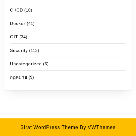
CI/CD
(10)
Docker
(41)
GIT
(34)
Security
(113)
Uncategorized
(6)
กฎหมาย
(9)
Sirat WordPress Theme
By VWThemes