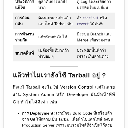
ประวัติการ
ดูลำดับการแก้ลำ
ดู Log ได้ละเอียดว่า
แก้ไข
บาก
บรรทัดไหนเปลี่ยน
การย้อน
ต้องลบของเก่าแล้ว
สั่ง
หรือ
checkout
กลับ
แตกไฟล์ Tarball ทับ
ได้ทันที
revert
การทำงาน
มีระบบ Branch และ
แก้พร้อมกันไม่ได้
ร่วมกัน
Merge เพื่อรวมงาน
เปลืองพื้นที่มากถ้า
ประหยัดพื้นที่กว่า
ขนาดพื้นที่
ทำบ่อย ๆ
เพราะเก็บส่วนต่าง
แล้วทำไมเรายังใช้ Tarball อยู่ ?
ถึงแม้ Tarball จะไม่ใช่ Version Control แต่ในสาย
งาน System Admin หรือ Developer มันมีหน้าที่ที่
Git ทำไม่ได้ดีเท่า เช่น
การ Deployment:
เรามักจะ Build Code ที่เสร็จแล้ว
จาก Git ให้กลายเป็น Tarball เพื่อนำไปแตกไฟล์ ลงบน
Production Server เพราะมันรวมไฟล์ที่จำเป็นไว้ครบ