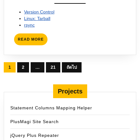
Version Control
Linux: Tarball
rsync
READ
READ MORE
MORE
Posts
1
2
…
21
ถัดไป
pagination
Projects
Statement Columns Mapping Helper
PlusMagi Site Search
jQuery Plus Repeater