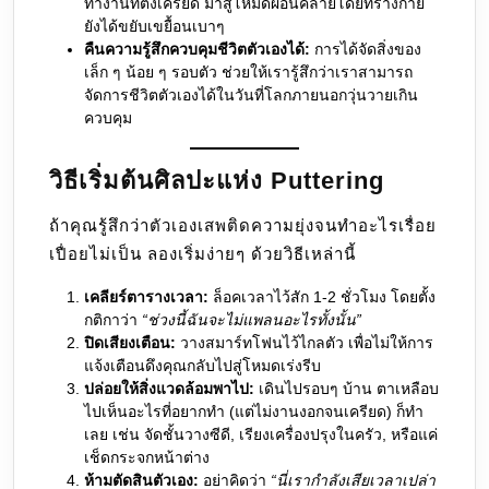
ทำงานที่ตึงเครียด มาสู่โหมดผ่อนคลายโดยที่ร่างกาย
ยังได้ขยับเขยื้อนเบาๆ
คืนความรู้สึกควบคุมชีวิตตัวเองได้:
การได้จัดสิ่งของ
เล็ก ๆ น้อย ๆ รอบตัว ช่วยให้เรารู้สึกว่าเราสามารถ
จัดการชีวิตตัวเองได้ในวันที่โลกภายนอกวุ่นวายเกิน
ควบคุม
วิธีเริ่มต้นศิลปะแห่ง Puttering
ถ้าคุณรู้สึกว่าตัวเองเสพติดความยุ่งจนทำอะไรเรื่อย
เปื่อยไม่เป็น ลองเริ่มง่ายๆ ด้วยวิธีเหล่านี้
เคลียร์ตารางเวลา:
ล็อคเวลาไว้สัก 1-2 ชั่วโมง โดยตั้ง
กติกาว่า
“ช่วงนี้ฉันจะไม่แพลนอะไรทั้งนั้น”
ปิดเสียงเตือน:
วางสมาร์ทโฟนไว้ไกลตัว เพื่อไม่ให้การ
แจ้งเตือนดึงคุณกลับไปสู่โหมดเร่งรีบ
ปล่อยให้สิ่งแวดล้อมพาไป:
เดินไปรอบๆ บ้าน ตาเหลือบ
ไปเห็นอะไรที่อยากทำ (แต่ไม่งานงอกจนเครียด) ก็ทำ
เลย เช่น จัดชั้นวางซีดี, เรียงเครื่องปรุงในครัว, หรือแค่
เช็ดกระจกหน้าต่าง
ห้ามตัดสินตัวเอง:
อย่าคิดว่า
“นี่เรากำลังเสียเวลาเปล่า