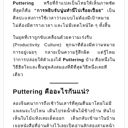
Puttering
หรือที่ถ้าแปลเป็นไทยให้เห็นภาพชัด
คือ
ที่สุดก็คือ
“การหยิบจับนู่นทำนี่ไปเรื่อยเปื่อย”
เป็น
ศิลปะ
ศิลปะแห่งการใช้เวลาว่างแบบไม่ต้องมีเป้าหมาย
ของ
ไม่ต้องมีตารางเวลา และไม่มีเดดไลน์ใด ๆ ทั้งสิ้น
การ
ค่อย
ในยุคที่เราถูกขับเคลื่อนด้วยความเร่งรีบ
ๆ
(Productivity Culture) ทุกนาทีต้องมีความหมาย
ทำ
การอยู่เฉยๆ กลายเป็นความรู้สึกผิด แต่รู้ไหม
สิ่ง
ว่าการปล่อยให้ตัวเองได้
Puttering
บ้าง คือหนึ่งใน
เล็ก
วิธีฮีลใจและฟื้นฟูพลังสมองที่ดีที่สุดวิธีหนึ่งเลยที
ๆ
เดียว
น้อย
ๆ
Puttering คืออะไรกันแน่?
ไป
เรื่อย
ลองจินตนาการถึงเช้าวันเสาร์ที่คุณตื่นมาโดยไม่มี
ๆ
แพลนจะไปไหน เดินไปรดน้ำต้นไม้ข้างบ้าน หันไป
อย่าง
เห็นใบไม้แห้งเลยเด็ดออก เดินกลับเข้ามาในบ้าน
สบายใจ
เจอหนังสือที่อ่านค้างไว้เลยเปิดอ่านสักสองสามหน้า