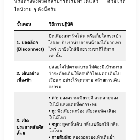
หรือต่างจังหวัดก็สามารถเริ่มทำได้แล้ว ด้วยไกด์
ไลน์ง่าย ๆ ดังนี้ครับ
ขั้นตอน
วิธีการปฏิบัติ
ปิดเสียงสมาร์ทโฟน หรือเก็บใส่กระเป๋า
1. ปลดล็อก
ไปเลย ยิ่งเราห่างจากหน้าจอได้มากเท่า
(Disconnect)
ไหร่ เรายิ่งใกล้ชิดธรรมชาติได้มาก
เท่านั้น
ปล่อยใจไปตามสบาย ไม่ต้องมีเป้าหมาย
2. เดินอย่าง
ว่าจะต้องเดินให้ครบกี่กิโลเมตร เดินไป
เชื่องช้า
เรื่อย ๆ อย่างไร้จุดหมาย คล้ายการเดิน
จงกรม
•
ตา:
มองความเขียวขจี ลวดลายของ
ใบไม้ แสงแดดที่ตกกระทบ
•
หู:
ฟังเสียงนกร้อง เสียงลมพัด เสียง
ใบไม้ไหว
3. เปิด
•
จมูก:
สูดกลิ่นดิน กลิ่นเปลือกไม้ กลิ่น
ประสาทสัมผัส
โอโซน
ทั้ง 5
•
กายสัมผัส:
ลองถอดรองเท้าเดินย่ำ