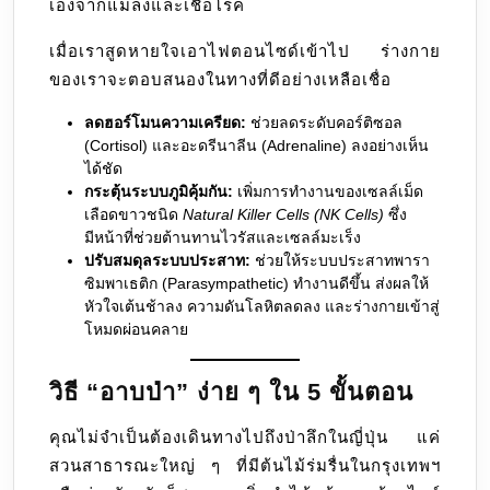
เองจากแมลงและเชื้อโรค
เมื่อเราสูดหายใจเอาไฟตอนไซด์เข้าไป ร่างกาย
ของเราจะตอบสนองในทางที่ดีอย่างเหลือเชื่อ
ลดฮอร์โมนความเครียด:
ช่วยลดระดับคอร์ติซอล
(Cortisol) และอะดรีนาลีน (Adrenaline) ลงอย่างเห็น
ได้ชัด
กระตุ้นระบบภูมิคุ้มกัน:
เพิ่มการทำงานของเซลล์เม็ด
เลือดขาวชนิด
Natural Killer Cells (NK Cells)
ซึ่ง
มีหน้าที่ช่วยต้านทานไวรัสและเซลล์มะเร็ง
ปรับสมดุลระบบประสาท:
ช่วยให้ระบบประสาทพารา
ซิมพาเธติก (Parasympathetic) ทำงานดีขึ้น ส่งผลให้
หัวใจเต้นช้าลง ความดันโลหิตลดลง และร่างกายเข้าสู่
โหมดผ่อนคลาย
วิธี “อาบป่า” ง่าย ๆ ใน 5 ขั้นตอน
คุณไม่จำเป็นต้องเดินทางไปถึงป่าลึกในญี่ปุ่น แค่
สวนสาธารณะใหญ่ ๆ ที่มีต้นไม้ร่มรื่นในกรุงเทพฯ