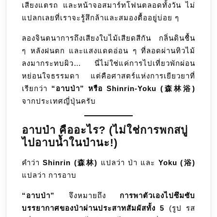
เสียงแตรถ และหน้าจอสมาร์ทโฟนตลอดทั้งวัน ไม่
ความ
แปลกเลยที่เราจะรู้สึกล้าและสมองตื้ออยู่บ่อย ๆ
ด้วย
พลัง
ลองจินตนาการถึงเสียงใบไม้เสียดสีกัน กลิ่นดินชื้น
จาก
ๆ หลังฝนตก และแสงแดดอ่อน ๆ ที่ลอดผ่านทิวไม้
ธรรม
ลงมากระทบผิว… นี่ไม่ใช่แค่การไปเที่ยวพักผ่อน
หย่อนใจธรรมดา แต่คือศาสตร์แห่งการเยียวยาที่
เรียกว่า
“อาบป่า” หรือ Shinrin-Yoku (森林浴)
จากประเทศญี่ปุ่นครับ
อาบป่า คืออะไร? (ไม่ใช่การพกสบู่
ไปอาบน้ำในป่านะ!)
คำว่า
Shinrin (森林)
แปลว่า ป่า และ
Yoku (浴)
แปลว่า การอาบ
“อาบป่า”
จึงหมายถึง
การพาตัวเองไปซึมซับ
บรรยากาศของป่าผ่านประสาทสัมผัสทั้ง 5
(รูป รส