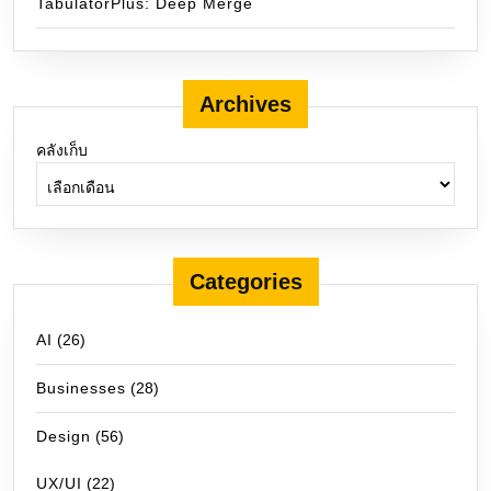
TabulatorPlus: Deep Merge
Archives
คลังเก็บ
Categories
AI
(26)
Businesses
(28)
Design
(56)
UX/UI
(22)