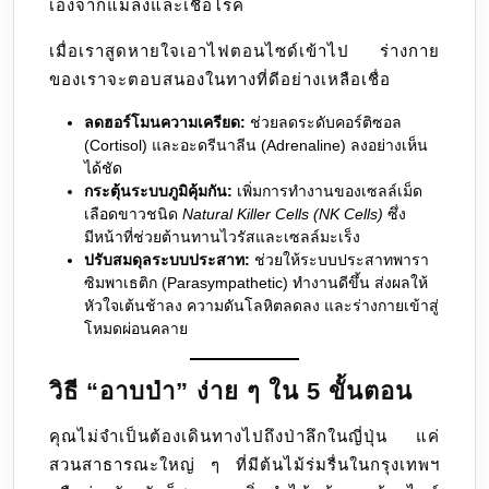
เองจากแมลงและเชื้อโรค
เมื่อเราสูดหายใจเอาไฟตอนไซด์เข้าไป ร่างกาย
ของเราจะตอบสนองในทางที่ดีอย่างเหลือเชื่อ
ลดฮอร์โมนความเครียด:
ช่วยลดระดับคอร์ติซอล
(Cortisol) และอะดรีนาลีน (Adrenaline) ลงอย่างเห็น
ได้ชัด
กระตุ้นระบบภูมิคุ้มกัน:
เพิ่มการทำงานของเซลล์เม็ด
เลือดขาวชนิด
Natural Killer Cells (NK Cells)
ซึ่ง
มีหน้าที่ช่วยต้านทานไวรัสและเซลล์มะเร็ง
ปรับสมดุลระบบประสาท:
ช่วยให้ระบบประสาทพารา
ซิมพาเธติก (Parasympathetic) ทำงานดีขึ้น ส่งผลให้
หัวใจเต้นช้าลง ความดันโลหิตลดลง และร่างกายเข้าสู่
โหมดผ่อนคลาย
วิธี “อาบป่า” ง่าย ๆ ใน 5 ขั้นตอน
คุณไม่จำเป็นต้องเดินทางไปถึงป่าลึกในญี่ปุ่น แค่
สวนสาธารณะใหญ่ ๆ ที่มีต้นไม้ร่มรื่นในกรุงเทพฯ