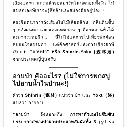
เสียงแตรถ และหน้าจอสมาร์ทโฟนตลอดทั้งวัน ไม่
ความ
แปลกเลยที่เราจะรู้สึกล้าและสมองตื้ออยู่บ่อย ๆ
ด้วย
พลัง
ลองจินตนาการถึงเสียงใบไม้เสียดสีกัน กลิ่นดินชื้น
จาก
ๆ หลังฝนตก และแสงแดดอ่อน ๆ ที่ลอดผ่านทิวไม้
ธรรม
ลงมากระทบผิว… นี่ไม่ใช่แค่การไปเที่ยวพักผ่อน
หย่อนใจธรรมดา แต่คือศาสตร์แห่งการเยียวยาที่
เรียกว่า
“อาบป่า” หรือ Shinrin-Yoku (森林浴)
จากประเทศญี่ปุ่นครับ
อาบป่า คืออะไร? (ไม่ใช่การพกสบู่
ไปอาบน้ำในป่านะ!)
คำว่า
Shinrin (森林)
แปลว่า ป่า และ
Yoku (浴)
แปลว่า การอาบ
“อาบป่า”
จึงหมายถึง
การพาตัวเองไปซึมซับ
บรรยากาศของป่าผ่านประสาทสัมผัสทั้ง 5
(รูป รส