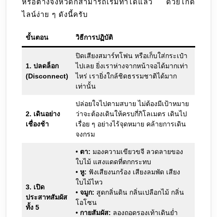
หรือต่างจังหวัดก็สามารถเริ่มทำได้แล้ว ด้วยไกด์
ไลน์ง่าย ๆ ดังนี้ครับ
ขั้นตอน
วิธีการปฏิบัติ
ปิดเสียงสมาร์ทโฟน หรือเก็บใส่กระเป๋า
1. ปลดล็อก
ไปเลย ยิ่งเราห่างจากหน้าจอได้มากเท่า
(Disconnect)
ไหร่ เรายิ่งใกล้ชิดธรรมชาติได้มาก
เท่านั้น
ปล่อยใจไปตามสบาย ไม่ต้องมีเป้าหมาย
2. เดินอย่าง
ว่าจะต้องเดินให้ครบกี่กิโลเมตร เดินไป
เชื่องช้า
เรื่อย ๆ อย่างไร้จุดหมาย คล้ายการเดิน
จงกรม
•
ตา:
มองความเขียวขจี ลวดลายของ
ใบไม้ แสงแดดที่ตกกระทบ
•
หู:
ฟังเสียงนกร้อง เสียงลมพัด เสียง
ใบไม้ไหว
3. เปิด
•
จมูก:
สูดกลิ่นดิน กลิ่นเปลือกไม้ กลิ่น
ประสาทสัมผัส
โอโซน
ทั้ง 5
•
กายสัมผัส:
ลองถอดรองเท้าเดินย่ำ