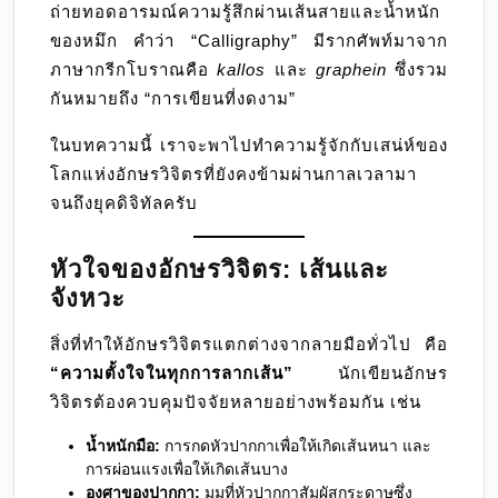
ถ่ายทอดอารมณ์ความรู้สึกผ่านเส้นสายและน้ำหนัก
ของหมึก คำว่า “Calligraphy” มีรากศัพท์มาจาก
ภาษากรีกโบราณคือ
kallos
และ
graphein
ซึ่งรวม
กันหมายถึง “การเขียนที่งดงาม”
ในบทความนี้ เราจะพาไปทำความรู้จักกับเสน่ห์ของ
โลกแห่งอักษรวิจิตรที่ยังคงข้ามผ่านกาลเวลามา
จนถึงยุคดิจิทัลครับ
หัวใจของอักษรวิจิตร: เส้นและ
จังหวะ
สิ่งที่ทำให้อักษรวิจิตรแตกต่างจากลายมือทั่วไป คือ
“ความตั้งใจในทุกการลากเส้น”
นักเขียนอักษร
วิจิตรต้องควบคุมปัจจัยหลายอย่างพร้อมกัน เช่น
น้ำหนักมือ:
การกดหัวปากกาเพื่อให้เกิดเส้นหนา และ
การผ่อนแรงเพื่อให้เกิดเส้นบาง
องศาของปากกา:
มุมที่หัวปากกาสัมผัสกระดาษซึ่ง