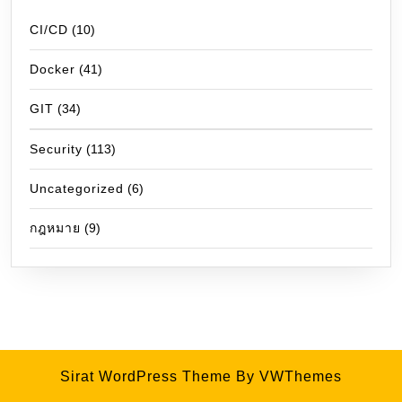
CI/CD
(10)
Docker
(41)
GIT
(34)
Security
(113)
Uncategorized
(6)
กฎหมาย
(9)
Sirat WordPress Theme
By VWThemes