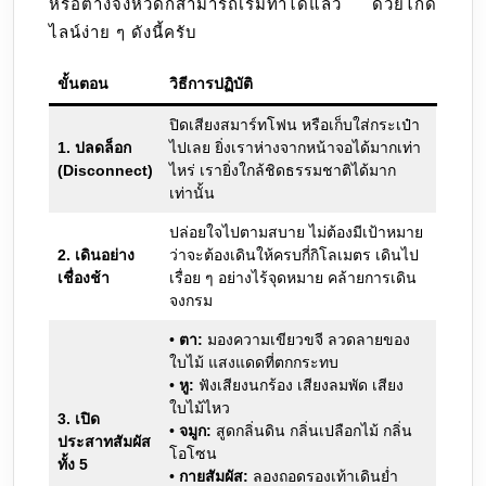
หรือต่างจังหวัดก็สามารถเริ่มทำได้แล้ว ด้วยไกด์
ไลน์ง่าย ๆ ดังนี้ครับ
ขั้นตอน
วิธีการปฏิบัติ
ปิดเสียงสมาร์ทโฟน หรือเก็บใส่กระเป๋า
1. ปลดล็อก
ไปเลย ยิ่งเราห่างจากหน้าจอได้มากเท่า
(Disconnect)
ไหร่ เรายิ่งใกล้ชิดธรรมชาติได้มาก
เท่านั้น
ปล่อยใจไปตามสบาย ไม่ต้องมีเป้าหมาย
2. เดินอย่าง
ว่าจะต้องเดินให้ครบกี่กิโลเมตร เดินไป
เชื่องช้า
เรื่อย ๆ อย่างไร้จุดหมาย คล้ายการเดิน
จงกรม
•
ตา:
มองความเขียวขจี ลวดลายของ
ใบไม้ แสงแดดที่ตกกระทบ
•
หู:
ฟังเสียงนกร้อง เสียงลมพัด เสียง
ใบไม้ไหว
3. เปิด
•
จมูก:
สูดกลิ่นดิน กลิ่นเปลือกไม้ กลิ่น
ประสาทสัมผัส
โอโซน
ทั้ง 5
•
กายสัมผัส:
ลองถอดรองเท้าเดินย่ำ