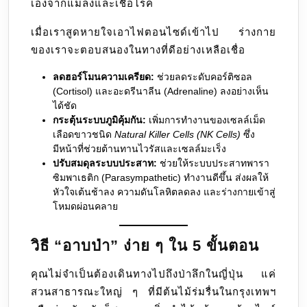
เองจากแมลงและเชื้อโรค
เมื่อเราสูดหายใจเอาไฟตอนไซด์เข้าไป ร่างกาย
ของเราจะตอบสนองในทางที่ดีอย่างเหลือเชื่อ
ลดฮอร์โมนความเครียด:
ช่วยลดระดับคอร์ติซอล
(Cortisol) และอะดรีนาลีน (Adrenaline) ลงอย่างเห็น
ได้ชัด
กระตุ้นระบบภูมิคุ้มกัน:
เพิ่มการทำงานของเซลล์เม็ด
เลือดขาวชนิด
Natural Killer Cells (NK Cells)
ซึ่ง
มีหน้าที่ช่วยต้านทานไวรัสและเซลล์มะเร็ง
ปรับสมดุลระบบประสาท:
ช่วยให้ระบบประสาทพารา
ซิมพาเธติก (Parasympathetic) ทำงานดีขึ้น ส่งผลให้
หัวใจเต้นช้าลง ความดันโลหิตลดลง และร่างกายเข้าสู่
โหมดผ่อนคลาย
วิธี “อาบป่า” ง่าย ๆ ใน 5 ขั้นตอน
คุณไม่จำเป็นต้องเดินทางไปถึงป่าลึกในญี่ปุ่น แค่
สวนสาธารณะใหญ่ ๆ ที่มีต้นไม้ร่มรื่นในกรุงเทพฯ