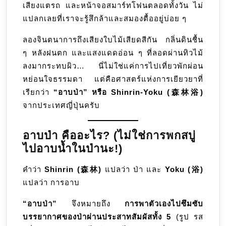
เสียงแตรถ และหน้าจอสมาร์ทโฟนตลอดทั้งวัน ไม่
ความ
แปลกเลยที่เราจะรู้สึกล้าและสมองตื้ออยู่บ่อย ๆ
ด้วย
พลัง
ลองจินตนาการถึงเสียงใบไม้เสียดสีกัน กลิ่นดินชื้น
จาก
ๆ หลังฝนตก และแสงแดดอ่อน ๆ ที่ลอดผ่านทิวไม้
ธรรม
ลงมากระทบผิว… นี่ไม่ใช่แค่การไปเที่ยวพักผ่อน
หย่อนใจธรรมดา แต่คือศาสตร์แห่งการเยียวยาที่
เรียกว่า
“อาบป่า” หรือ Shinrin-Yoku (森林浴)
จากประเทศญี่ปุ่นครับ
อาบป่า คืออะไร? (ไม่ใช่การพกสบู่
ไปอาบน้ำในป่านะ!)
คำว่า
Shinrin (森林)
แปลว่า ป่า และ
Yoku (浴)
แปลว่า การอาบ
“อาบป่า”
จึงหมายถึง
การพาตัวเองไปซึมซับ
บรรยากาศของป่าผ่านประสาทสัมผัสทั้ง 5
(รูป รส