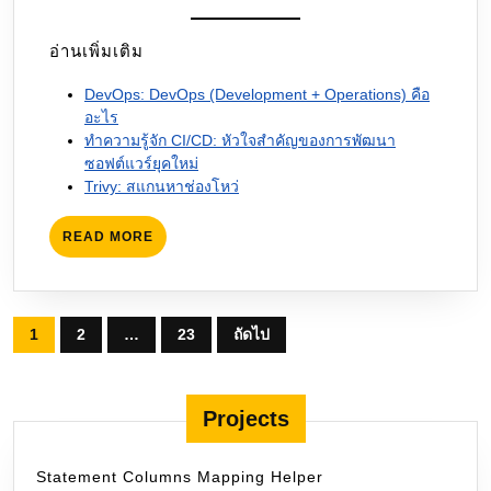
อ่านเพิ่มเติม
DevOps: DevOps (Development + Operations) คือ
อะไร
ทำความรู้จัก CI/CD: หัวใจสำคัญของการพัฒนา
ซอฟต์แวร์ยุคใหม่
Trivy: สแกนหาช่องโหว่
READ
READ MORE
MORE
Posts
1
2
…
23
ถัดไป
pagination
Projects
Statement Columns Mapping Helper