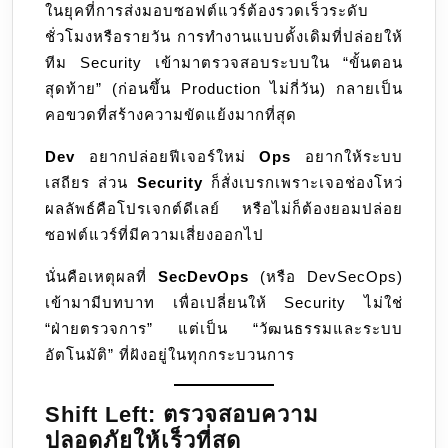
ในยุคที่การส่งมอบซอฟต์แวร์ต้องรวดเร็วระดับ
ให้
ชั่วโมงหรือรายวัน การทำงานแบบดั้งเดิมที่ปล่อยให้
เป็น
ทีม Security เข้ามาตรวจสอบระบบใน “ขั้นตอน
เนื้อ
สุดท้าย” (ก่อนขึ้น Production ไม่กี่วัน) กลายเป็น
เดียว
คอขวดที่สร้างความขัดแย้งมากที่สุด
กับ
Code
Dev
อยากปล่อยฟีเจอร์ใหม่
Ops
อยากให้ระบบ
และ
เสถียร ส่วน
Security
ก็สั่งเบรกเพราะเจอช่องโหว่
Operation
ผลลัพธ์คือโปรเจกต์ดีเลย์ หรือไม่ก็ต้องยอมปล่อย
ซอฟต์แวร์ที่มีความเสี่ยงออกไป
นั่นคือเหตุผลที่
SecDevOps
(หรือ DevSecOps)
เข้ามามีบทบาท เพื่อเปลี่ยนให้ Security ไม่ใช่
“ฝ่ายตรวจการ” แต่เป็น “วัฒนธรรมและระบบ
อัตโนมัติ” ที่ฝังอยู่ในทุกกระบวนการ
Shift Left: ตรวจสอบความ
ปลอดภัยให้เร็วที่สุด