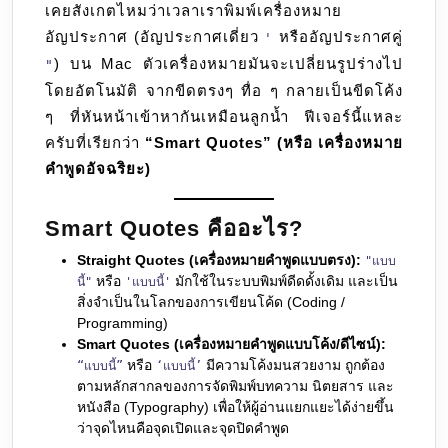
เคยสังเกตไหมว่าเวลาเราพิมพ์เครื่องหมาย
ลับ
อัญประกาศ (อัญประกาศเดี่ยว
หรืออัญประกาศคู่
ที่
'
) บน Mac ตัวเครื่องหมายมันจะเปลี่ยนรูปร่างไป
ช่วย
"
โดยอัตโนมัติ จากขีดตรงๆ ทื่อ ๆ กลายเป็นขีดโค้ง
ให้
ๆ ที่หันหน้าเข้าหากันเหมือนลูกน้ำ ฟีเจอร์นี้แหละ
งาน
ครับที่เรียกว่า
“Smart Quotes” (หรือ เครื่องหมาย
เขียน
คำพูดอัจฉริยะ)
ดู
โปร
(หรือ
Smart Quotes คืออะไร?
ทำคุณ
Straight Quotes (เครื่องหมายคำพูดแบบตรง):
"แบบ
ปวด
หรือ
มักใช้ในระบบพิมพ์ดีดดั้งเดิม และเป็น
นี้"
'แบบนี้'
หัว)
สิ่งจำเป็นในโลกของการเขียนโค้ด (Coding /
Programming)
Smart Quotes (เครื่องหมายคำพูดแบบโค้ง/ดีไซน์):
หรือ
มีความโค้งมนสวยงาม ถูกต้อง
“แบบนี้”
‘แบบนี้’
ตามหลักสากลของการจัดพิมพ์บทความ นิตยสาร และ
หนังสือ (Typography) เพื่อให้ผู้อ่านแยกแยะได้ง่ายขึ้น
ว่าจุดไหนคือจุดเปิดและจุดปิดคำพูด