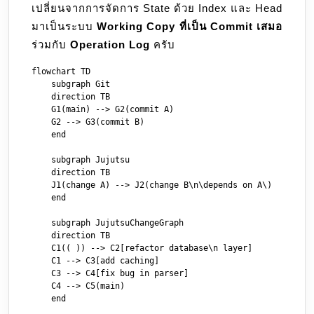
เปลี่ยนจากการจัดการ State ด้วย Index และ Head
มาเป็นระบบ
Working Copy ที่เป็น Commit เสมอ
ร่วมกับ
Operation Log
ครับ
flowchart TD

    subgraph Git

    direction TB

    G1(main) --> G2(commit A)

    G2 --> G3(commit B)

    end

    subgraph Jujutsu

    direction TB

    J1(change A) --> J2(change B\n\depends on A\)

    end

    subgraph JujutsuChangeGraph

    direction TB

    C1(( )) --> C2[refactor database\n layer]

    C1 --> C3[add caching]

    C3 --> C4[fix bug in parser]

    C4 --> C5(main)

    end