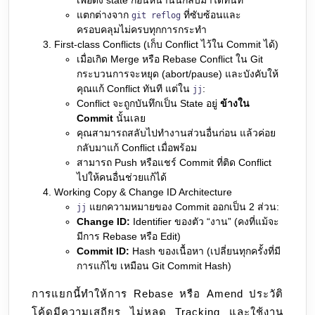
เพื่อดึง state ก่อนหน้านั้นกลับมาได้ทันที
แตกต่างจาก
ที่ซับซ้อนและ
git reflog
ครอบคลุมไม่ครบทุกการกระทำ
First-class Conflicts (เก็บ Conflict ไว้ใน Commit ได้)
เมื่อเกิด Merge หรือ Rebase Conflict ใน Git
กระบวนการจะหยุด (abort/pause) และบังคับให้
คุณแก้ Conflict ทันที แต่ใน
:
jj
Conflict จะถูกบันทึกเป็น State อยู่
ข้างใน
Commit
นั้นเลย
คุณสามารถสลับไปทำงานส่วนอื่นก่อน แล้วค่อย
กลับมาแก้ Conflict เมื่อพร้อม
สามารถ Push หรือแชร์ Commit ที่ติด Conflict
ไปให้คนอื่นช่วยแก้ได้
Working Copy & Change ID Architecture
แยกความหมายของ Commit ออกเป็น 2 ส่วน:
jj
Change ID:
Identifier ของตัว “งาน” (คงที่แม้จะ
มีการ Rebase หรือ Edit)
Commit ID:
Hash ของเนื้อหา (เปลี่ยนทุกครั้งที่มี
การแก้ไข เหมือน Git Commit Hash)
การแยกนี้ทำให้การ Rebase หรือ Amend ประวัติ
โค้ดมีความเสถียร ไม่หลุด Tracking และใช้งาน