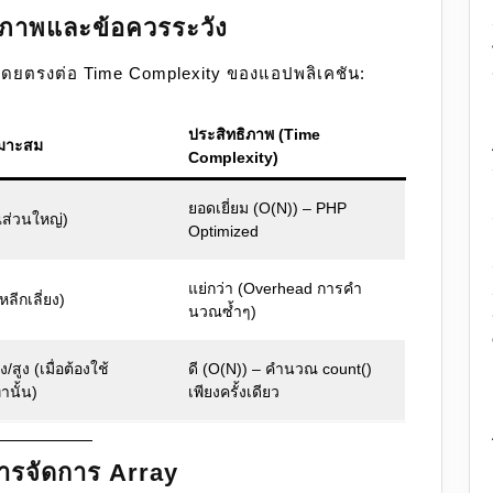
ิภาพและข้อควรระวัง
ลโดยตรงต่อ Time Complexity ของแอปพลิเคชัน:
ประสิทธิภาพ (Time
มาะสม
Complexity)
ยอดเยี่ยม (O(N)) – PHP
ีส่วนใหญ่)
Optimized
แย่กว่า (Overhead การคำ
หลีกเลี่ยง)
นวณซ้ำๆ)
สูง (เมื่อต้องใช้
ดี (O(N)) – คำนวณ count()
านั้น)
เพียงครั้งเดียว
การจัดการ Array