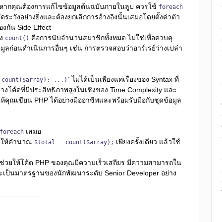
หากคุณต้องการแก้ไขข้อมูลต้นฉบับภายในลูป ควรใช้
foreach
ดระวังอย่างยิ่งและต้องยกเลิกการอ้างอิงนั้นเสมอโดยตั้งค่าตัว
้องกัน Side Effect
อง
คือการนับจำนวนสมาชิกทั้งหมด ไม่ใช่เพื่อควบคุ
count()
มูลก่อนดำเนินการอื่นๆ เช่น การตรวจสอบว่าอาร์เรย์ว่างเปล่า
` ไม่ได้เป็นเพียงแค่เรื่องของ Syntax ที่
 count($array); ...)
ร้างโค้ดที่มีประสิทธิภาพสูงในเชิงของ Time Complexity และ
้คุณเขียน PHP ได้อย่างมืออาชีพและพร้อมรับมือกับชุดข้อมูล
เสมอ
foreach
ให้คำนวณ
เพียงครั้งเดียว แล้วใช้
$total = count($array);
)
 จะช่วยให้โค้ด PHP ของคุณมีความเร็วเสถียร มีความสามารถใน
 และเป็นมาตรฐานของนักพัฒนาระดับ Senior Developer อย่าง