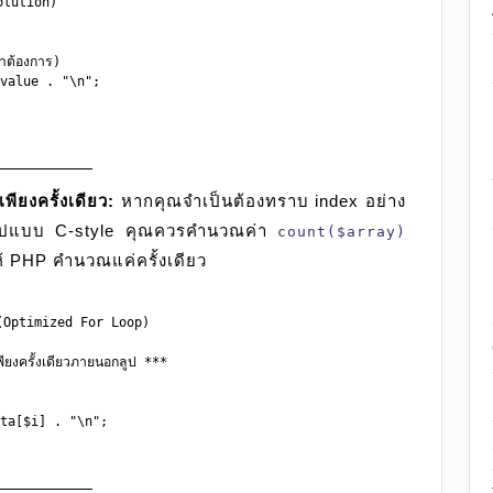
olution)

ต้องการ)

value . "\n";

ียงครั้งเดียว:
หากคุณจำเป็นต้องทราบ index อย่าง
ูปแบบ C-style คุณควรคำนวณค่า
count($array)
ห้ PHP คำนวณแค่ครั้งเดียว
ด (Optimized For Loop)

ครั้งเดียวภายนอกลูป ***

ta[$i] . "\n";
