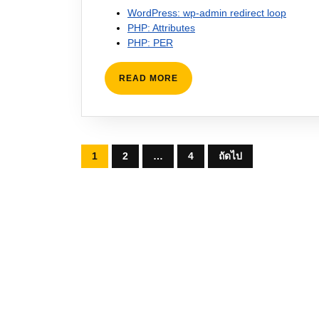
WordPress: wp-admin redirect loop
PHP: Attributes
PHP: PER
READ
READ MORE
MORE
Posts
1
2
…
4
ถัดไป
pagination