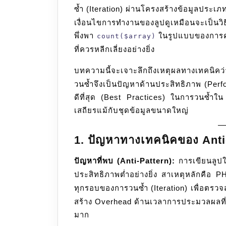
ซ้ำ (Iteration) ผ่านโครงสร้างข้อมูลประเภท
เงื่อนไขการทำงานของลูปดูเหมือนจะเป็นวิธ
พึ่งพา
ในรูปแบบของการควบ
count($array)
ที่ควรหลีกเลี่ยงอย่างยิ่ง
บทความนี้จะเจาะลึกถึงเหตุผลทางเทคนิ
วนซ้ำจึงเป็นปัญหาด้านประสิทธิภาพ (Per
ดีที่สุด (Best Practices) ในการวนซ้ำใ
เสถียรแม้กับชุดข้อมูลขนาดใหญ่
1. ปัญหาทางเทคนิคของ Anti
ปัญหาที่พบ (Anti-Pattern):
การเขียนลูป
ประสิทธิภาพต่ำอย่างยิ่ง สาเหตุหลักคือ
ทุกรอบของการวนซ้ำ (Iteration) เพื่อตรว
สร้าง Overhead ด้านเวลาการประมวลผลที่ไม
มาก