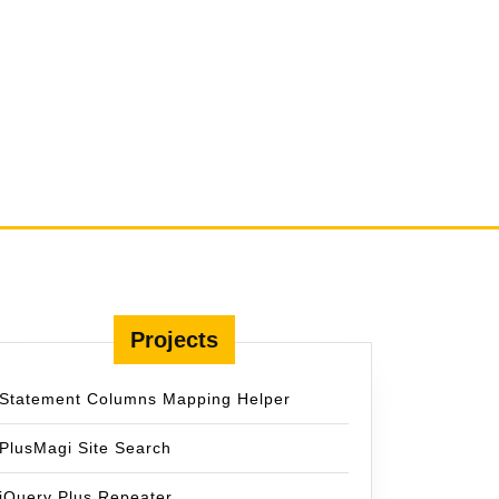
Projects
Statement Columns Mapping Helper
PlusMagi Site Search
jQuery Plus Repeater