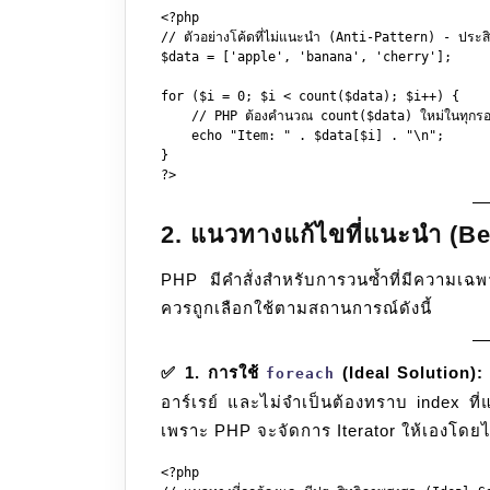
<?php

// ตัวอย่างโค้ดที่ไม่แนะนำ (Anti-Pattern) - ประสิท
$data = ['apple', 'banana', 'cherry'];

for ($i = 0; $i < count($data); $i++) {

    // PHP ต้องคำนวณ count($data) ใหม่ในทุกรอ
    echo "Item: " . $data[$i] . "\n";

}

2. แนวทางแก้ไขที่แนะนำ (Be
PHP มีคำสั่งสำหรับการวนซ้ำที่มีความเฉ
ควรถูกเลือกใช้ตามสถานการณ์ดังนี้
✅ 1. การใช้
(Ideal Solution):
foreach
อาร์เรย์ และไม่จำเป็นต้องทราบ index ที่
เพราะ PHP จะจัดการ Iterator ให้เองโดย
<?php
