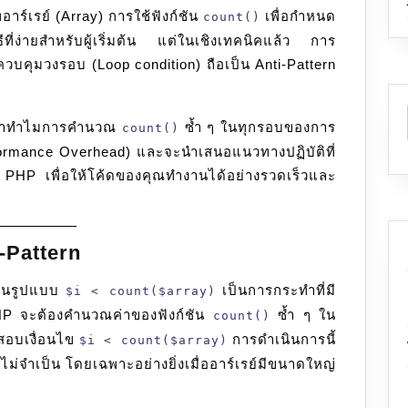
อาร์เรย์ (Array) การใช้ฟังก์ชัน
เพื่อกำหนด
ใช้
count()
count()
ีที่ง่ายสำหรับผู้เริ่มต้น แต่ในเชิงเทคนิคแล้ว การ
วน
คุมวงรอบ (Loop condition) ถือเป็น Anti-Pattern
ลูป
ใน
คว่าทำไมการคำนวณ
ซ้ำ ๆ ในทุกรอบของการ
count()
Loop
formance Overhead) และจะนำเสนอแนวทางปฏิบัติที่
Condition
น PHP เพื่อให้โค้ดของคุณทำงานได้อย่างรวดเร็วและ
-Pattern
ในรูปแบบ
เป็นการกระทำที่มี
$i < count($array)
 PHP จะต้องคำนวณค่าของฟังก์ชัน
ซ้ำ ๆ ใน
count()
จสอบเงื่อนไข
การดำเนินการนี้
$i < count($array)
่จำเป็น โดยเฉพาะอย่างยิ่งเมื่ออาร์เรย์มีขนาดใหญ่