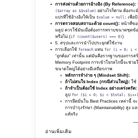
การส่งผ่านด้วยการอ้างอิง (By Reference):
อย่างไรก็ตาม ต้องระมั
($array as &$value)
แปรที่ใช้อ้างอิงให้เป็น
เพื่อป
$value = null;
การตรวจสอบสถานะด้วย count():
หน้าที่ข
มลูป ควรใช้มันเมื่อต้องการทราบขนาดชุดข้อ
หรือไม่ (
)
if (count($users) === 0)
5. สรุปและการนำไปประยุกต์ใช้งาน
การเลือกใช้
แทน
foreach
for (i = 0; i <
“ถูกต้อง” เท่านั้น แต่มันคือรากฐานของการส
Memory Footprint การเข้าใจกลไกนี้จะช่วยให
ขนาดใหญ่ได้อย่างมีเสถียรภาพ
หลักการจำง่าย ๆ (Mindset Shift):
ถ้าไม่สนใจ Index (กรณีส่วนใหญ่):
ใช้
ถ้าจำเป็นต้องใช้ Index อย่างเคร่งครัด:
ลูป
for ($i = 0; $i < $total; $i++
การยึดมั่นใน Best Practices เหล่านี้
การบำรุงรักษา (Maintainability) สูง
แท้จริง
อ่านเพิ่มเติม