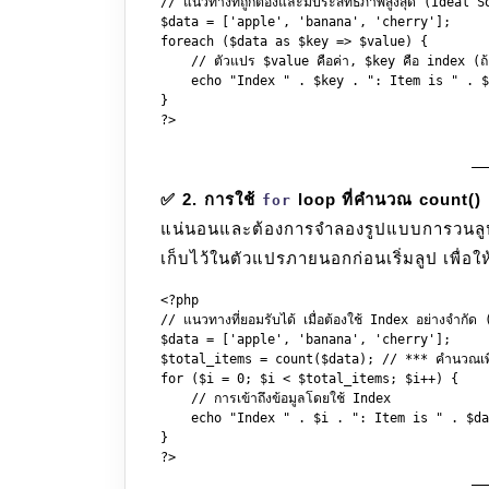
// แนวทางที่ถูกต้องและมีประสิทธิภาพสูงสุด (Ideal S
$data = ['apple', 'banana', 'cherry'];

foreach ($data as $key => $value) {

    // ตัวแปร $value คือค่า, $key คือ index (ถ้า
    echo "Index " . $key . ": Item is " . $
}

?>

✅ 2. การใช้
loop ที่คำนวณ count() เพ
for
แน่นอนและต้องการจำลองรูปแบบการวนล
เก็บไว้ในตัวแปรภายนอกก่อนเริ่มลูป เพื่อใ
<?php

// แนวทางที่ยอมรับได้ เมื่อต้องใช้ Index อย่างจำกั
$data = ['apple', 'banana', 'cherry'];

$total_items = count($data); // *** คำนวณเพียง
for ($i = 0; $i < $total_items; $i++) {

    // การเข้าถึงข้อมูลโดยใช้ Index

    echo "Index " . $i . ": Item is " . $da
}
