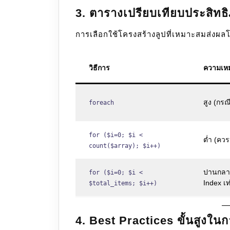
3. ตารางเปรียบเทียบประสิทธ
การเลือกใช้โครงสร้างลูปที่เหมาะสมส่งผ
วิธีการ
ความเห
สูง (กรณ
foreach
for ($i=0; $i <
ต่ำ (ควร
count($array); $i++)
ปานกลาง/
for ($i=0; $i <
Index เท่
$total_items; $i++)
4. Best Practices ขั้นสูงใน