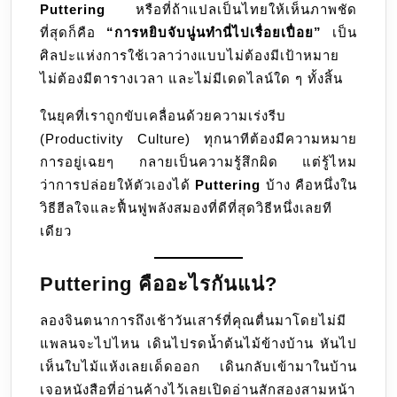
Puttering
หรือที่ถ้าแปลเป็นไทยให้เห็นภาพชัด
คือ
ที่สุดก็คือ
“การหยิบจับนู่นทำนี่ไปเรื่อยเปื่อย”
เป็น
ศิลปะ
ศิลปะแห่งการใช้เวลาว่างแบบไม่ต้องมีเป้าหมาย
ของ
ไม่ต้องมีตารางเวลา และไม่มีเดดไลน์ใด ๆ ทั้งสิ้น
การ
ค่อย
ในยุคที่เราถูกขับเคลื่อนด้วยความเร่งรีบ
ๆ
(Productivity Culture) ทุกนาทีต้องมีความหมาย
ทำ
การอยู่เฉยๆ กลายเป็นความรู้สึกผิด แต่รู้ไหม
สิ่ง
ว่าการปล่อยให้ตัวเองได้
Puttering
บ้าง คือหนึ่งใน
เล็ก
วิธีฮีลใจและฟื้นฟูพลังสมองที่ดีที่สุดวิธีหนึ่งเลยที
ๆ
เดียว
น้อย
ๆ
Puttering คืออะไรกันแน่?
ไป
เรื่อย
ลองจินตนาการถึงเช้าวันเสาร์ที่คุณตื่นมาโดยไม่มี
ๆ
แพลนจะไปไหน เดินไปรดน้ำต้นไม้ข้างบ้าน หันไป
อย่าง
เห็นใบไม้แห้งเลยเด็ดออก เดินกลับเข้ามาในบ้าน
สบายใจ
เจอหนังสือที่อ่านค้างไว้เลยเปิดอ่านสักสองสามหน้า