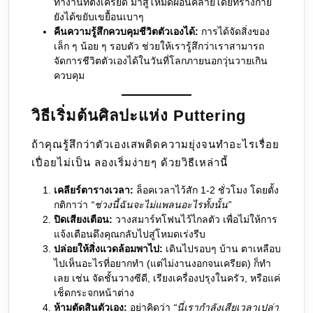
ทำงานที่ตึงเครียด มาสู่โหมดผ่อนคลายโดยที่ร่างกาย
ยังได้ขยับเขยื้อนเบาๆ
คืนความรู้สึกควบคุมชีวิตตัวเองได้:
การได้จัดสิ่งของ
เล็ก ๆ น้อย ๆ รอบตัว ช่วยให้เรารู้สึกว่าเราสามารถ
จัดการชีวิตตัวเองได้ในวันที่โลกภายนอกวุ่นวายเกิน
ควบคุม
วิธีเริ่มต้นศิลปะแห่ง Puttering
ถ้าคุณรู้สึกว่าตัวเองเสพติดความยุ่งจนทำอะไรเรื่อย
เปื่อยไม่เป็น ลองเริ่มง่ายๆ ด้วยวิธีเหล่านี้
เคลียร์ตารางเวลา:
ล็อคเวลาไว้สัก 1-2 ชั่วโมง โดยตั้ง
กติกาว่า
“ช่วงนี้ฉันจะไม่แพลนอะไรทั้งนั้น”
ปิดเสียงเตือน:
วางสมาร์ทโฟนไว้ไกลตัว เพื่อไม่ให้การ
แจ้งเตือนดึงคุณกลับไปสู่โหมดเร่งรีบ
ปล่อยให้สิ่งแวดล้อมพาไป:
เดินไปรอบๆ บ้าน ตาเหลือบ
ไปเห็นอะไรที่อยากทำ (แต่ไม่งานงอกจนเครียด) ก็ทำ
เลย เช่น จัดชั้นวางซีดี, เรียงเครื่องปรุงในครัว, หรือแค่
เช็ดกระจกหน้าต่าง
ห้ามตัดสินตัวเอง:
อย่าคิดว่า
“นี่เรากำลังเสียเวลาเปล่า