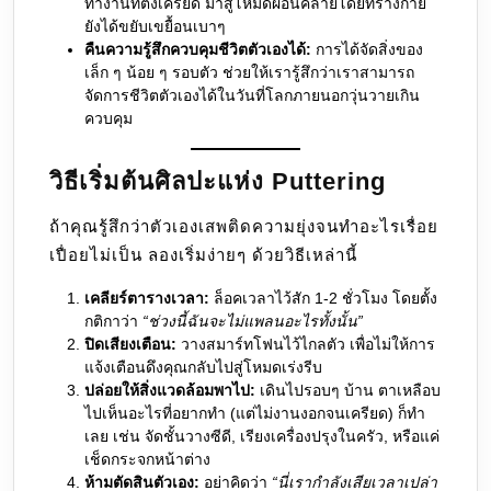
ทำงานที่ตึงเครียด มาสู่โหมดผ่อนคลายโดยที่ร่างกาย
ยังได้ขยับเขยื้อนเบาๆ
คืนความรู้สึกควบคุมชีวิตตัวเองได้:
การได้จัดสิ่งของ
เล็ก ๆ น้อย ๆ รอบตัว ช่วยให้เรารู้สึกว่าเราสามารถ
จัดการชีวิตตัวเองได้ในวันที่โลกภายนอกวุ่นวายเกิน
ควบคุม
วิธีเริ่มต้นศิลปะแห่ง Puttering
ถ้าคุณรู้สึกว่าตัวเองเสพติดความยุ่งจนทำอะไรเรื่อย
เปื่อยไม่เป็น ลองเริ่มง่ายๆ ด้วยวิธีเหล่านี้
เคลียร์ตารางเวลา:
ล็อคเวลาไว้สัก 1-2 ชั่วโมง โดยตั้ง
กติกาว่า
“ช่วงนี้ฉันจะไม่แพลนอะไรทั้งนั้น”
ปิดเสียงเตือน:
วางสมาร์ทโฟนไว้ไกลตัว เพื่อไม่ให้การ
แจ้งเตือนดึงคุณกลับไปสู่โหมดเร่งรีบ
ปล่อยให้สิ่งแวดล้อมพาไป:
เดินไปรอบๆ บ้าน ตาเหลือบ
ไปเห็นอะไรที่อยากทำ (แต่ไม่งานงอกจนเครียด) ก็ทำ
เลย เช่น จัดชั้นวางซีดี, เรียงเครื่องปรุงในครัว, หรือแค่
เช็ดกระจกหน้าต่าง
ห้ามตัดสินตัวเอง:
อย่าคิดว่า
“นี่เรากำลังเสียเวลาเปล่า