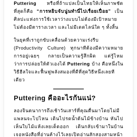
Puttering
หรือที่ถ้าแปลเป็นไทยให้เห็นภาพชัด
คือ
ที่สุดก็คือ
“การหยิบจับนู่นทำนี่ไปเรื่อยเปื่อย”
เป็น
ศิลปะ
ศิลปะแห่งการใช้เวลาว่างแบบไม่ต้องมีเป้าหมาย
ของ
ไม่ต้องมีตารางเวลา และไม่มีเดดไลน์ใด ๆ ทั้งสิ้น
การ
ค่อย
ในยุคที่เราถูกขับเคลื่อนด้วยความเร่งรีบ
ๆ
(Productivity Culture) ทุกนาทีต้องมีความหมาย
ทำ
การอยู่เฉยๆ กลายเป็นความรู้สึกผิด แต่รู้ไหม
สิ่ง
ว่าการปล่อยให้ตัวเองได้
Puttering
บ้าง คือหนึ่งใน
เล็ก
วิธีฮีลใจและฟื้นฟูพลังสมองที่ดีที่สุดวิธีหนึ่งเลยที
ๆ
เดียว
น้อย
ๆ
Puttering คืออะไรกันแน่?
ไป
เรื่อย
ลองจินตนาการถึงเช้าวันเสาร์ที่คุณตื่นมาโดยไม่มี
ๆ
แพลนจะไปไหน เดินไปรดน้ำต้นไม้ข้างบ้าน หันไป
อย่าง
เห็นใบไม้แห้งเลยเด็ดออก เดินกลับเข้ามาในบ้าน
สบายใจ
เจอหนังสือที่อ่านค้างไว้เลยเปิดอ่านสักสองสามหน้า