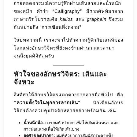
ถ่ายทอดอารมณ์ความรู้สึกผ่านเส้นสายและน้ำหนัก
ของหมึก คำว่า “Calligraphy” มีรากศัพท์มาจาก
ภาษากรีกโบราณคือ
kallos
และ
graphein
ซึ่งรวม
กันหมายถึง “การเขียนที่งดงาม”
ในบทความนี้ เราจะพาไปทำความรู้จักกับเสน่ห์ของ
โลกแห่งอักษรวิจิตรที่ยังคงข้ามผ่านกาลเวลามา
จนถึงยุคดิจิทัลครับ
หัวใจของอักษรวิจิตร: เส้นและ
จังหวะ
สิ่งที่ทำให้อักษรวิจิตรแตกต่างจากลายมือทั่วไป คือ
“ความตั้งใจในทุกการลากเส้น”
นักเขียนอักษร
วิจิตรต้องควบคุมปัจจัยหลายอย่างพร้อมกัน เช่น
น้ำหนักมือ:
การกดหัวปากกาเพื่อให้เกิดเส้นหนา และ
การผ่อนแรงเพื่อให้เกิดเส้นบาง
องศาของปากกา:
มุมที่หัวปากกาสัมผัสกระดาษซึ่ง