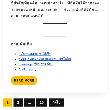
ที่สำคัญที่สุดคือ “คุณค่าทางใจ” ที่สัมผัสได้จากร่อง
รอยของน้ำหมึกบนกระดาษ ซึ่งงานพิมพ์ดิจิทัลไม่
สามารถทดแทนได้
อ่านเพิ่มเติม
ใส่ฟอนต์สวย ๆ ให้เว็บ
Serif, Sans Serif กับความเข้าใจผิด
Twemoji: สีมันสวยดีนะ
Calligraphy
READ
READ MORE
MORE
Posts
1
2
…
10
ถัดไป
pagination